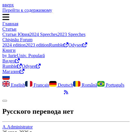
вверх
Перейти к содержимому
Главная
Статьи
Статьи Юрия
2024 Speeches
2023 Speeches
Chișinău Forum
2024 edition
2023 edition
Rumble
Odysee
Книги
by Iurie
Univ. Populară
Видео
Rumble
Odysee
Магазин
English
Français
Deutsch
Română
Português
RSS-канал
Переключить темный режим
Русского перевода нет
A.
Administrator