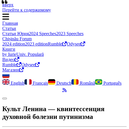
“
вверх
Перейти к содержимому
Главная
Статьи
Статьи Юрия
2024 Speeches
2023 Speeches
Chișinău Forum
2024 edition
2023 edition
Rumble
Odysee
Книги
by Iurie
Univ. Populară
Видео
Rumble
Odysee
Магазин
English
Français
Deutsch
Română
Português
RSS-канал
Переключить темный режим
Культ Ленина ― квинтессенция
духовной болезни путинизма