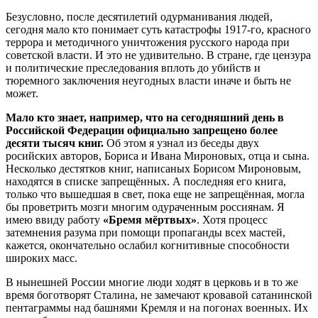
Безусловно, после десятилетий одурманивания людей,
сегодня мало кто понимает суть катастрофы 1917-го, красного
террора и методичного уничтожения русского народа при
советской власти. И это не удивительно. В стране, где цензура
и политические преследования вплоть до убийств и
тюремного заключения неугодных власти иначе и быть не
может.
Мало кто знает, например, что на сегодняшний день в
Российской Федерации официально запрещено более
десяти тысяч книг.
Об этом я узнал из беседы двух
росийских авторов, Бориса и Ивана Мироновых, отца и сына.
Несколько дестятков книг, написаных Борисом Мироновым,
находятся в списке запрещённых. А последняя его книга,
только что вышедшая в свет, пока еще не запрещённая, могла
бы проветрить мозги многим одураченным россиянам. Я
имею ввиду работу
«Бремя мёртвых»
. Хотя процесс
затемнения разума при помощи пропаганды всех мастей,
кажется, окончательно ослабил когнитивные способности
широких масс.
В нынешней России многие люди ходят в церковь и в то же
время боготворят Сталина, не замечают кровавой сатанинской
пентаграммы над башнями Кремля и на погонах военных. Их