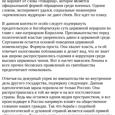
не коробит от слова «товарищ», которое является
официалоьной формой обращения среди военных. Одним
словом, эксперимент удался, социальные инжинерии
«кремлевских мудрецов» не дают сбоев. Все идет по плану.
В данном контексте особо следует подчеркнуть
предательскую и богоборческую суть церковной иерархии во
главе с лже-патриархом Кириллом. Пресмыкательство перед
политической властью укоренилось давно в церковной среде.
Сергианизм остается основой поведения церковной
номенклатуры. Формула проста. Она хвалит власть, а та ей
отвечает налоговыми поблажками и делает вид, что не знает
как широко распространились содомия и коррупция среди
высших церковных чинов. Вот и насчет мавзолея Ленина и
всех прочих бесовских проявлений их святейшества
предпочитают помалкивать.
Отвечая на дежурный упрек во вмешательстве во внутренние
дела другого государства, подчеркну следующее. Данная
идеологическая зараза поразила не только Россию. Она
распространилась в той же мере и на все постсоветские
страны. Ведь мы остаемся одним медия пространством, и все
происходящее в России напрямую влияет на общественное
сознание наших граждан. Так что борьба с подобной
идеологической и духовной отравой является нашей прямой