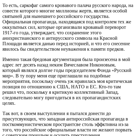
То есть, саркофаг самого кровавого палача русского народа, на
совести которого многие миллионы жертв, является особой
святыней для нынешнего российского государства.
Официальная пропаганда, находящаяся под контролем тех же
оккультных сил, которые организвали кровавый переворот
1917-го года, утверждает, что сохранение этого
анихристианского и антирусского символа на Красной
Площади является данью перед историей, и что его снесение
явилось бы свидетельством неуважения к памяти предков.
Именно такая бредовая аргументация была произесена в мой
адрес лет десять назад неким Вячеславом Никоновым,
который являлся долгие годы председателем Фонда «Русский
мир». В ту пору меня еще приглашали на подобные
мероприятия, посокльку очень уж нравилась моя критическая
позиция по отношению к США, НАТО и ЕС. Кто-то там
решил что, поскольку я критикую коллективный Запад,
следовательно могу пригодиться в их пропагандистских
целях.
Так вот, в своем выступлении я пытался донести до
присутсвующих, что западная антироссийская пропаганда в
посткоммунистическом пространтсве столь эффктивна из-за
того, что российские официальные власти не желают порвать
с советским прошлым и осудить преступления