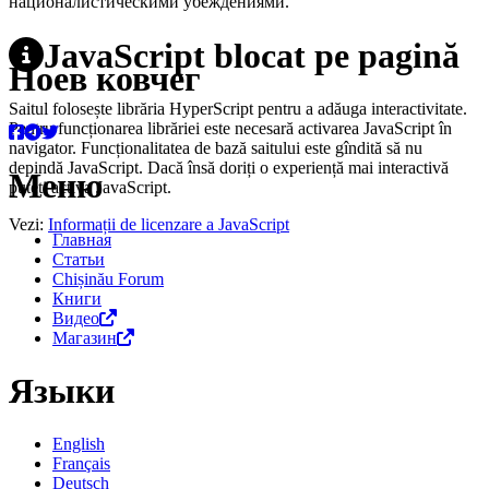
националистическими убеждениями.
JavaScript blocat pe pagină
Ноев ковчег
Saitul folosește librăria HyperScript pentru a adăuga interactivitate.
Pentru funcționarea librăriei este necesară activarea JavaScript în
navigator. Funcționalitatea de bază saitului este gîndită să nu
depindă JavaScript. Dacă însă doriți o experiență mai interactivă
Меню
puteți activa JavaScript.
Vezi:
Informații de licenzare a JavaScript
Главная
Статьи
Chișinău Forum
Книги
Видео
Магазин
Языки
English
Français
Deutsch