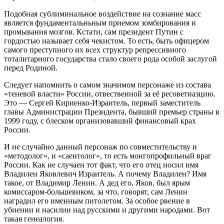
Подобная сублиминальное воздействие на сознание масс
является фундаментальньным приемом зомбирования и
промывания мозгов. Кстати, сам президент Путин с
гордостью называет себя чекистом. То есть, быть офицером
самого преступного их всех структур репрессивного
тоталитарного государства стало своего рода особой заслугой
перед Родиной.
Следует напомнить о самом значимом персонаже из состава
«теневой власти» России, отвественной за её ресоветиазцию.
Это ― Сергей Кириенко-Израитель, первый заместитель
главы Администрации Президента, бывший премьер страны в
1999 году, с блеском организовавший финансовый крах
России.
И не случайно данный персонаж по совместительству и
«методолог», и «саентолог», то есть монгопрофильный враг
России. Как не случаен тот факт, что его отец носил имя
Владилен Яковлевич Израитель. А почему Владилен? Имя
такое, от Владимир Ленин. А дед его, Яков, был ярым
комиссаром-большевиком, за что, говорят, сам Ленин
наградил его именным питолетом. За особое рвение в
убиении и насилии над русскими и другими народами. Вот
такая генеалогия.