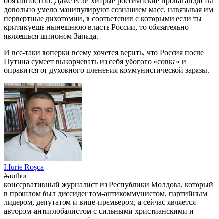
обязанностью. Даже если хитрые россиянские пропагандисты
довольно умело манипулируют сознанием масс, навязывая им
первертные дихотомии, в соответсвии с которыми если ты
критикуешь нынешнюю власть России, то обязательно
являешься шпионом Запада.
И все-таки воперки всему хочется верить, что Россия после
Путина сумеет выкорчевать из себя убогого «совка» и
оправится от духовного пленения коммунистической заразы.
I.
Iurie
Roșca
#author
консервативный журналист из Республики Молдова, который
в прошлом был диссидентом-антикоммунистом, партийным
лидером, депутатом и вице-премьером, а сейчас является
автором-антиглобалистом с сильными христианскими и