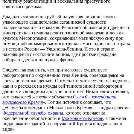
политику реабилитации и восхваления преступного
советского режима.
Двадцать миллионов рублей на увековечивание самого
ужасающего сваидетельсва сатанинской сущности
большевизма и его вожаков. Речь идет об имитации древнего
зиккурата как символа религиозного обряда демонических
культов Месопотамии, сохраняющая магичкскую силу при
помощи забальзамированного трупа самого одиозного тирана
в истории России ― Ульянова-Ленина. И это в стране
находящейся с состоянии войны, где простые граждане
собирают деньги на нужды фронта.
Следует напомнтить, что при мавзолее существует
лаборатория по сохранению тела Ленина, содержащаяся на
государственные деньги. О именах и числе учёных-колдунов,
как и о расходах на нужды сей таинственной лаборатории,
данных в свободном доступе почти нет. Википедия уточняет,
что
«мавзолей является объектом
Службы коменданта
московского Кремля
».
Тот же источник сообщает, что
_«Служба коменданта Московского Кремля ― подразделение
Федеральной службы охраны
, которое отвечает за
обеспечение безопасности в
Московском Кремле
, а также за
поддержание зданий и сооружений Кремля в надлежащем
виде»._