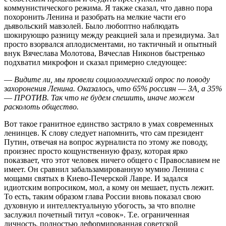
коммунистического режима. Я также сказал, что давно пора
похоронить Ленина и разобрать на мелкие части его
дьявольский мавзолей. Было любоптно наблюдать
шокирующю разницу между реакцией зала и президиума. Зал
просто взорвался аплодисментами, но тактичный и опытный
внук Вячеслава Молотова, Вячеслав Никонов быстренько
подхватил микрофон и сказал примерно следующее:
― Видите ли, мы провели социологический опрос по поводу
захоронения Ленина. Оказалось, что 65% россиян ― ЗА, а 35%
― ПРОТИВ. Так что не будем спешить, иначе можем
расколоть общество.
Вот такое гранитное единство застряло в умах современных
ленинцев. К слову следует напомнить, что сам президент
Путин, отвечая на вопрос журналиста по этому же поводу,
произнес просто кощунственную фразу, которая ярко
показвает, что этот человек ничего общего с Православием не
имеет. Он сравнил забальзамированную мумию Ленина с
мощами святых в Киево-Печерской Лавре. И задался
идиотским вопросиком, мол, а кому он мешает, пусть лежит.
То есть, таким образом глава России вновь показал свою
духовную и интеллектуальную убогость, за что вполне
заслужил почетный титул «совок». Т.е. ограниченная
личность, полностью деформированная советской