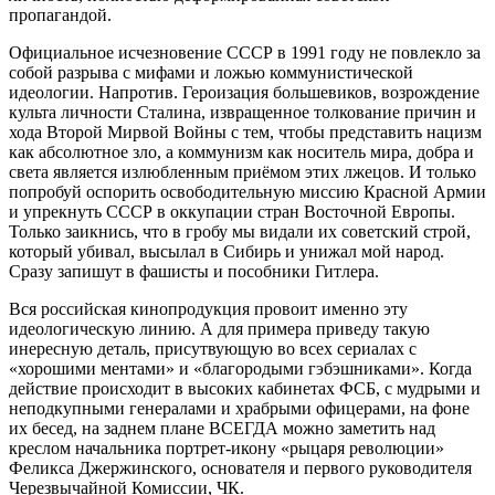
пропагандой.
Официальное исчезновение СССР в 1991 году не повлекло за
собой разрыва с мифами и ложью коммунистической
идеологии. Напротив. Героизация большевиков, возрождение
культа личности Сталина, извращенное толкование причин и
хода Второй Мирвой Войны с тем, чтобы представить нацизм
как абсолютное зло, а коммунизм как носитель мира, добра и
света является излюбленным приёмом этих лжецов. И только
попробуй оспорить освободительную миссию Красной Армии
и упрекнуть СССР в оккупации стран Восточной Европы.
Только заикнись, что в гробу мы видали их советский строй,
который убивал, высылал в Сибирь и унижал мой народ.
Сразу запишут в фашисты и пособники Гитлера.
Вся российская кинопродукция провоит именно эту
идеологическую линию. А для примера приведу такую
инересную деталь, присутвующую во всех сериалах с
«хорошими ментами» и «благородыми гэбэшниками». Когда
действие происходит в высоких кабинетах ФСБ, с мудрыми и
неподкупными генералами и храбрыми офицерами, на фоне
их бесед, на заднем плане ВСЕГДА можно заметить над
креслом начальника портрет-икону «рыцаря революции»
Феликса Джержинского, основателя и первого руководителя
Черезвычайной Комиссии, ЧК.