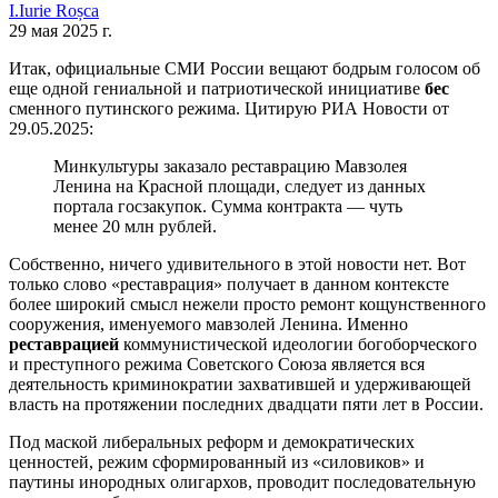
I.
Iurie
Roșca
29 мая 2025 г.
Итак, официальные СМИ России вещают бодрым голосом об
еще одной гениальной и патриотической инициативе
бес
сменного путинского режима. Цитирую РИА Новости от
29.05.2025:
Минкультуры заказало реставрацию Мавзолея
Ленина на Красной площади, следует из данных
портала госзакупок. Сумма контракта ― чуть
менее 20 млн рублей.
Собственно, ничего удивительного в этой новости нет. Вот
только слово «реставрация» получает в данном контексте
более широкий смысл нежели просто ремонт кощунственного
сооружения, именуемого мавзолей Ленина. Именно
реставрацией
коммунистической идеологии богоборческого
и преступного режима Советского Союза является вся
деятельность криминократии захватившей и удерживающей
власть на протяжении последних двадцати пяти лет в России.
Под маской либеральных реформ и демократических
ценностей, режим сформированный из «силовиков» и
паутины инородных олигархов, проводит последовательную