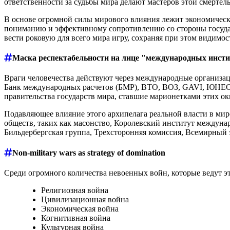
ответственности за судьбы мира делают мастеров этой смерте
В основе огромной силы мирового влияния лежит экономическа
пониманию и эффективному сопротивлению со стороны государ
вести роковую для всего мира игру, сохраняя при этом видимо
Маска респектабельности на лице "международных инст
Враги человечества действуют через международные организа
Банк международных расчетов (БМР), ВТО, ВОЗ, GAVI, ЮНЕСК
правительства государств мира, ставшие марионетками этих о
Подавляющее влияние этого архипелага реальной власти в мир
обществ, таких как масонство, Королевский институт междун
Бильдербергская группа, Трехсторонняя комиссия, Всемирный 
Non-military wars as strategy of domination
Среди огромного количества невоенных войн, которые ведут 
Религиозная война
Цивилизационная война
Экономическая война
Когнитивная война
Культурная война