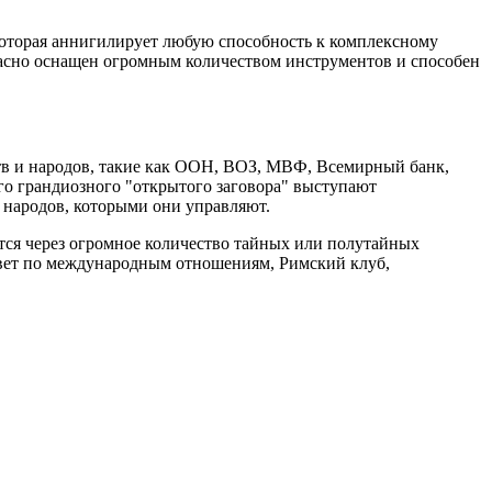
которая аннигилирует любую способность к комплексному
расно оснащен огромным количеством инструментов и способен
тв и народов, такие как ООН, ВОЗ, МВФ, Всемирный банк,
о грандиозного "открытого заговора" выступают
 народов, которыми они управляют.
тся через огромное количество тайных или полутайных
овет по международным отношениям, Римский клуб,