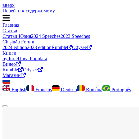
вверх
Перейти к содержимому
Главная
Статьи
Статьи Юрия
2024 Speeches
2023 Speeches
Chișinău Forum
2024 edition
2023 edition
Rumble
Odysee
Книги
by Iurie
Univ. Populară
Видео
Rumble
Odysee
Магазин
English
Français
Deutsch
Română
Português
Переключить темный режим