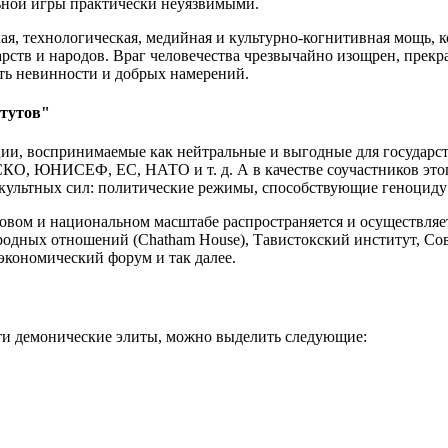
льной игры практически неуязвимыми.
я, технологическая, медийная и культурно-когнитивная мощь, 
ств и народов. Враг человечества чрезвычайно изощрен, прек
сть невинности и добрых намерений.
итутов"
ции, воспринимаемые как нейтральные и выгодные для государс
О, ЮНИСЕФ, ЕС, НАТО и т. д. А в качестве соучастников этог
ккультных сил: политические режимы, способствующие геноциду
овом и национальном масштабе распространяется и осуществляе
ародных отношений (Chatham House), Тавистокский институт, С
экономический форум и так далее.
эти демонические элиты, можно выделить следующие: