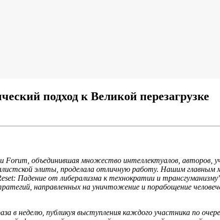
ий подход к Великой перезагрузке
nău Forum, объединившая множество интеллектуалов, авторов, у
алистской элиты, проделала отличную работу. Нашим главным м
 Reset: Падение от либерализма к технократии и трансгуманизму
тратегий, направленных на уничтожение и порабощение человеч
за в неделю, публикуя выступления каждого участника по очеред