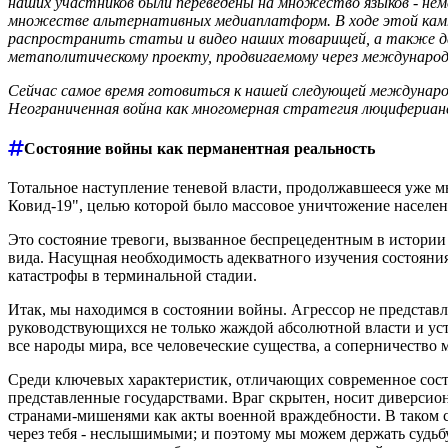
наших участников были переведены на множество языков - немец
множестве альтернативных медиаплатформ. В ходе этой камп
распространить статьи и видео наших товарищей, а также 
метаполитическому проекту, продвигаемому через международ
Сейчас самое время готовиться к нашей следующей междунаро
Неограниченная война как многомерная стратегия люцифериан
Состояние войны как перманентная реальность
Тотальное наступление теневой власти, продолжавшееся уже мн
Ковид-19", целью которой было массовое уничтожение населе
Это состояние тревоги, вызванное беспрецедентным в истории 
вида. Насущная необходимость адекватного изучения состояни
катастрофы в терминальной стадии.
Итак, мы находимся в состоянии войны. Агрессор не представл
руководствующихся не только жаждой абсолютной власти и уст
все народы мира, все человеческие существа, а соперничество 
Среди ключевых характеристик, отличающих современное состо
представленные государствами. Враг скрытен, носит диверсио
странами-мишенями как акты военной враждебности. В таком с
через тебя - неслышимыми; и поэтому мы можем держать судьб