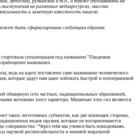
кий, греческий, румынский и т.д., а также опубликованы на
выступления на различных медиаресурсах, массово
актуальность и заметную известность нашему
, может быть сформулирована следующим образом:
а стартовала спецоперация под названием "Пандемия
и порабощение выживших.
за, ведь на карту поставлено само выживание человеческого
ния, которые дадут нам шанс избежать быстрой и непоправимой
собой обширную сеть частных, наднациональных образований,
вными мотивами злого характера. Мишенью этих сил являются
 нет таких легитимных субъектов, как две воюющие стороны,
етрадиционных видов оружия, которые не воспринимаются
до совершенства: "Через тебя мы учимся быть невидимыми,
масы научной респектабельности и мнимой моральной