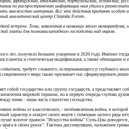
кий, французский, итальянский, португальский, испанский, русс
ании по распространению информации нам удалось разместить 
дать множество интервью. Все эти действия придают особую 
ный аналитический центр Chișinău Forum.
дной встрече. Тема, заявленная в названии этого меморандума
ской элиты для полномасштабного господства над миром.
ого лет, получило большое ускорение в 2020 году. Именно тогд
ния планеты и генетическая модификация, а также обнищание 
событием, требует сложного, исчерпывающего и глубокого анали
я современного мира также призывает нас сформулировать реше
яет собой государство или группу государств, а представляет 
ановления мировой тирании, но в первую очередь глубоко духо
между ними - лишь часть стратегии господства.
яние войны от классических, - необъявленная война, в которой
нный характер и атакует своих жертв с помощью целого ряда н
лучае золотое правило "Искусства войны" Сунь-Цзы доводится 
у врага в своих руках". Тактика диссимуляции, наложение гри