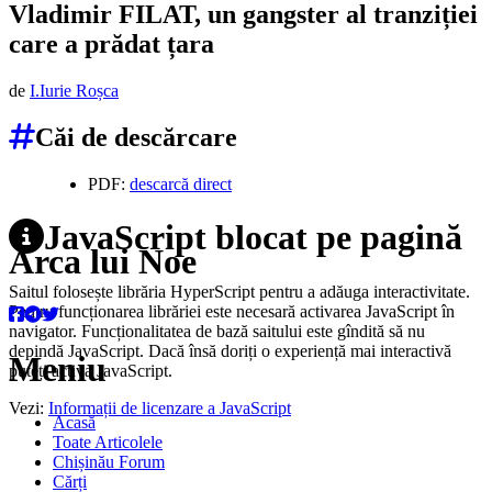
Vladimir FILAT, un gangster al tranziției
care a prădat țara
de
I.
Iurie
Roșca
Căi de descărcare
PDF:
descarcă direct
JavaScript blocat pe pagină
Arca lui Noe
Saitul folosește librăria HyperScript pentru a adăuga interactivitate.
Pentru funcționarea librăriei este necesară activarea JavaScript în
navigator. Funcționalitatea de bază saitului este gîndită să nu
depindă JavaScript. Dacă însă doriți o experiență mai interactivă
Meniu
puteți activa JavaScript.
Vezi:
Informații de licenzare a JavaScript
Acasă
Toate Articolele
Chișinău Forum
Cărți