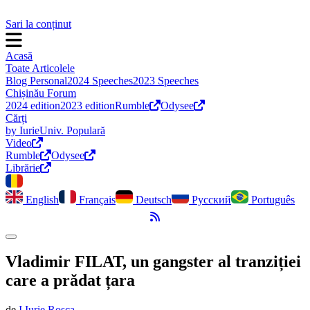
Sari la conținut
Acasă
Toate Articolele
Blog Personal
2024 Speeches
2023 Speeches
Chișinău Forum
2024 edition
2023 edition
Rumble
Odysee
Cărți
by Iurie
Univ. Populară
Video
Rumble
Odysee
Librărie
English
Français
Deutsch
Русский
Português
Flux RSS
Comută modul întunecat
Vladimir FILAT, un gangster al tranziției
care a prădat țara
de
I.
Iurie
Roșca