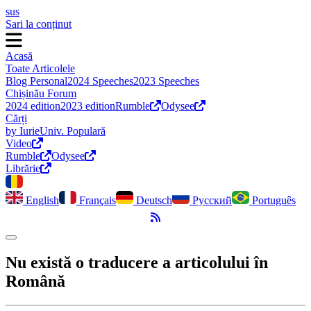
sus
Sari la conținut
Acasă
Toate Articolele
Blog Personal
2024 Speeches
2023 Speeches
Chișinău Forum
2024 edition
2023 edition
Rumble
Odysee
Cărți
by Iurie
Univ. Populară
Video
Rumble
Odysee
Librărie
English
Français
Deutsch
Русский
Português
Flux RSS
Comută modul întunecat
Nu există o traducere a articolului în
Română