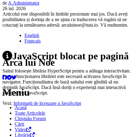
de
A.
Administrator
26 iul. 2026
Articolul este disponibili în limbile prezentate mai jos. Dacă aveți
posibilitatea și dorința de a ne ajuta cu traducerea vă rugăm să ne
cotactați la următoarea adresă: arcaluinoe@tuta.io. Vă multumim.
English
Français
JavaScript blocat pe pagină
Arca lui Noe
Saitul folosește librăria HyperScript pentru a adăuga interactivitate.
Pentru funcționarea librăriei este necesară activarea JavaScript în
navigator. Funcționalitatea de bază saitului este gîndită să nu
depindă JavaScript. Dacă însă doriți o experiență mai interactivă
Meniu
puteți activa JavaScript.
Vezi:
Informații de licenzare a JavaScript
Acasă
Toate Articolele
Chișinău Forum
Cărți
Video
Librărie