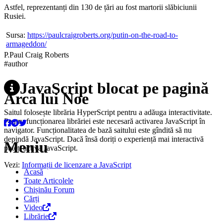
Astfel, reprezentanți din 130 de țări au fost martorii slăbiciunii
Rusiei.
Sursa:
https://paulcraigroberts.org/putin-on-the-road-to-
armageddon/
P.
Paul
Craig Roberts
#author
JavaScript blocat pe pagină
Arca lui Noe
Saitul folosește librăria HyperScript pentru a adăuga interactivitate.
Pentru funcționarea librăriei este necesară activarea JavaScript în
navigator. Funcționalitatea de bază saitului este gîndită să nu
depindă JavaScript. Dacă însă doriți o experiență mai interactivă
Meniu
puteți activa JavaScript.
Vezi:
Informații de licenzare a JavaScript
Acasă
Toate Articolele
Chișinău Forum
Cărți
Video
Librărie