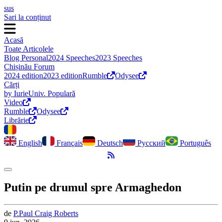
sus
Sari la conținut
Acasă
Toate Articolele
Blog Personal
2024 Speeches
2023 Speeches
Chișinău Forum
2024 edition
2023 edition
Rumble
Odysee
Cărți
by Iurie
Univ. Populară
Video
Rumble
Odysee
Librărie
English
Français
Deutsch
Русский
Português
Flux RSS
Comută modul întunecat
Putin pe drumul spre Armaghedon
de
P.
Paul
Craig Roberts