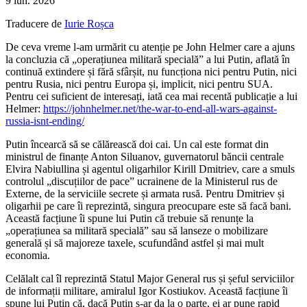
9 iun. 2026
Traducere
de
Iurie Roșca
De ceva vreme l-am urmărit cu atenție pe John Helmer care a ajuns
la concluzia că „operațiunea militară specială” a lui Putin, aflată în
continuă extindere și fără sfârșit, nu funcționa nici pentru Putin, nici
pentru Rusia, nici pentru Europa și, implicit, nici pentru SUA.
Pentru cei suficient de interesați, iată cea mai recentă publicație a lui
Helmer:
https://johnhelmer.net/the-war-to-end-all-wars-against-
russia-isnt-ending/
Putin încearcă să se călărească doi cai. Un cal este format din
ministrul de finanțe Anton Siluanov, guvernatorul băncii centrale
Elvira Nabiullina și agentul oligarhilor Kirill Dmitriev, care a smuls
controlul „discuțiilor de pace” ucrainene de la Ministerul rus de
Externe, de la serviciile secrete și armata rusă. Pentru Dmitriev și
oligarhii pe care îi reprezintă, singura preocupare este să facă bani.
Această facțiune îi spune lui Putin că trebuie să renunțe la
„operațiunea sa militară specială” sau să lanseze o mobilizare
generală și să majoreze taxele, scufundând astfel și mai mult
economia.
Celălalt cal îl reprezintă Statul Major General rus și șeful serviciilor
de informații militare, amiralul Igor Kostiukov. Această facțiune îi
spune lui Putin că, dacă Putin s-ar da la o parte, ei ar pune rapid