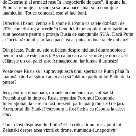
de Externe și al armatei ruse în „negocierile de pace”, îi spune lui
Putin să renunțe la război și să facă pace chiar și în condițiile
inamicului. Tot ce contează este să faci bani.
Directorul băncii centrale îi spune lui Putin că ratele dobânzii de
20%, care distrug afacerile în beneficiul monopolurilor oligarhilor,
sunt necesare pentru a proteja Rusia de sancțiunile SUA. Dacă Putin
ar înceta războiul și ar face pace, ea ar putea reduce ratele dobânzii.
Din păcate, Putin nu știe suficient despre niciunul dintre subiecte
pentru a ști ce este corect. Așa că încearcă să se urce pe doi cai. El
călărește un cal palid spre Armaghedon, iar lumea îl urmează.
Poate oare Rusia să-i supraviețuiască unui sperios ca Putin până în
toamnă, când alegătorii au ocazia să înlăture partidul lui Putin de la
putere?
Ieri, pentru a doua oară, dronele ucrainene au atacat Sankt
Petersburgul în timp ce Rusia organiza Forumul Economic
Internațional, la care au fost prezenți participanți din 130 de țări.
Aeroportul din Sankt Petersburg a fost închis ca răspuns la acest
atac.
Care a fost răspunsul lui Putin? El a criticat tonul mesajului lui
Zelenski despre acea vizită cu drone, numindu-l „nepotrivit”.