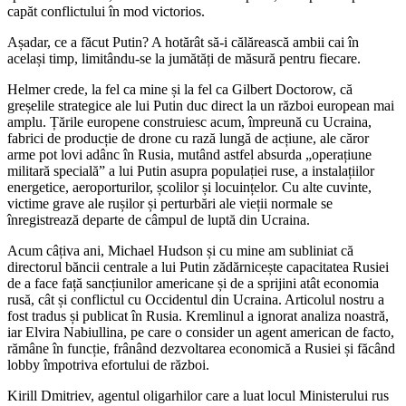
capăt conflictului în mod victorios.
Așadar, ce a făcut Putin? A hotărât să-i călărească ambii cai în
același timp, limitându-se la jumătăți de măsură pentru fiecare.
Helmer crede, la fel ca mine și la fel ca Gilbert Doctorow, că
greșelile strategice ale lui Putin duc direct la un război european mai
amplu. Țările europene construiesc acum, împreună cu Ucraina,
fabrici de producție de drone cu rază lungă de acțiune, ale căror
arme pot lovi adânc în Rusia, mutând astfel absurda „operațiune
militară specială” a lui Putin asupra populației ruse, a instalațiilor
energetice, aeroporturilor, școlilor și locuințelor. Cu alte cuvinte,
victime grave ale rușilor și perturbări ale vieții normale se
înregistrează departe de câmpul de luptă din Ucraina.
Acum câțiva ani, Michael Hudson și cu mine am subliniat că
directorul băncii centrale a lui Putin zădărnicește capacitatea Rusiei
de a face față sancțiunilor americane și de a sprijini atât economia
rusă, cât și conflictul cu Occidentul din Ucraina. Articolul nostru a
fost tradus și publicat în Rusia. Kremlinul a ignorat analiza noastră,
iar Elvira Nabiullina, pe care o consider un agent american de facto,
rămâne în funcție, frânând dezvoltarea economică a Rusiei și făcând
lobby împotriva efortului de război.
Kirill Dmitriev, agentul oligarhilor care a luat locul Ministerului rus