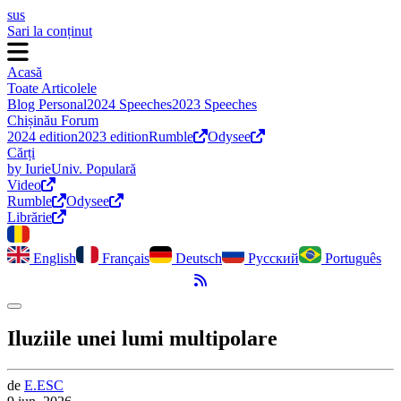
sus
Sari la conținut
Acasă
Toate Articolele
Blog Personal
2024 Speeches
2023 Speeches
Chișinău Forum
2024 edition
2023 edition
Rumble
Odysee
Cărți
by Iurie
Univ. Populară
Video
Rumble
Odysee
Librărie
English
Français
Deutsch
Русский
Português
Flux RSS
Comută modul întunecat
Iluziile unei lumi multipolare
de
E.
ESC