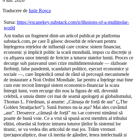
9 iun. 2026
Traducere
de
Iurie Roșca
Sursa:
https://escapekey.substack.com/p/illusions-of-a-multipolar-
world
Am tradus un fragment dintr-un articol publicat pe platforma
substack.com, pe care îl găsesc deosebit de relevant pentru
înțelegerea rețelelor de influență care croiesc sistem financiar,
economic și implicit politic la scară mondială, impus cu discreție și
cu afișarea unor intenții de fericire a tuturor statelor lumii. Proces ce
decurge sub paravanul unei crize multidimensionale — războaie
fierbinți, false pandemii, scandaluri politice, eșecuri economice și
sociale —, care împiedică omul de rând să perceapă mecanismele
de instaurare a Noii Ordini Mondiale. Iar pentru a înțelege mai bine
cum este recroit întregul sistem economico-financiar la scara
întregii lumi, vom recurge din nou la figura de stil, devenită
celebră, a unuia dintre cei mai de seamă apologeți ai globalismului,
Thomas L. Friedman, și anume: „Cămașa de forță de aur” („The
Golden Straitjacket”). Sună frumos nu-ia așa? Mai ales cuvântul
„aur”. Deoarece „cămașă de forță” nu i-ar conveni nimănui să
poarte de bună voie. Ce a vrut să spună acest membru al tribului
elitist, obsedat să forțeze intrarea tuturor țărilor în sistemul lor
tiranic, se va vedea din articolul de mai jos. Trăim vremuri
(pre)apocaliptice, doar că inerția de gândire, lenea intelectuală și