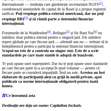
[2]
Internaționale
— instituția care găzduiește secretariatul NGFS
,
coordonează standardele de capital de la Basel și a propus registrul
unificat.
Poți respinge politica externă americană, dar nu poți
[3]
respinge BRI
și să rămâi parte a sistemului financiar
internațional
.
[4]
[5]
[6]
Forumurile de la Waddesdon
, Bellagio
și Sir Bani Yas
nu
stabilesc doar politica internă pentru o singură țară. Ele stabilesc
repere globale pe care fiecare țară —
aliniată sau nu
— trebuie să le
îndeplinească pentru a participa la sistemul financiar internațional.
Scopul nu este de a controla un singur stat. Este de a scrie
standardele pe care toate statele le adoptă de bunăvoie.
Te poți opune unei superputeri. Dar nu te poți opune unor standarde
pe care fiecare parte le-a acceptat în mod voluntar — pentru că
fiecare parte se consideră imparțială. Însă nu este.
Acestea au fost
elaborate de participanți aleși cu grijă în medii private, apoi
publicate ca norme internaționale obligatorii pentru toată
lumea.
Ce înseamnă asta
Destinația are deja un nume: Capitalism Incluziv.