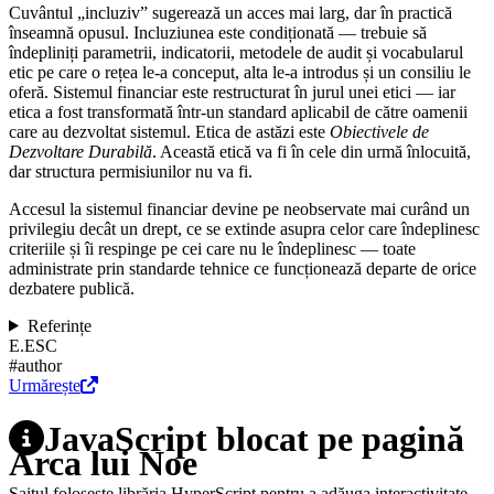
Cuvântul „incluziv” sugerează un acces mai larg, dar în practică
înseamnă opusul. Incluziunea este condiționată — trebuie să
îndepliniți parametrii, indicatorii, metodele de audit și vocabularul
etic pe care o rețea le-a conceput, alta le-a introdus și un consiliu le
oferă. Sistemul financiar este restructurat în jurul unei etici — iar
etica a fost transformată într-un standard aplicabil de către oamenii
care au dezvoltat sistemul. Etica de astăzi este
Obiectivele de
Dezvoltare Durabilă
. Această etică va fi în cele din urmă înlocuită,
dar structura permisiunilor nu va fi.
Accesul la sistemul financiar devine pe neobservate mai curând un
privilegiu decât un drept, ce se extinde asupra celor care îndeplinesc
criteriile și îi respinge pe cei care nu le îndeplinesc — toate
administrate prin standarde tehnice ce funcționează departe de orice
dezbatere publică.
Referințe
E.
ESC
#author
Urmărește
JavaScript blocat pe pagină
Arca lui Noe
Saitul folosește librăria HyperScript pentru a adăuga interactivitate.