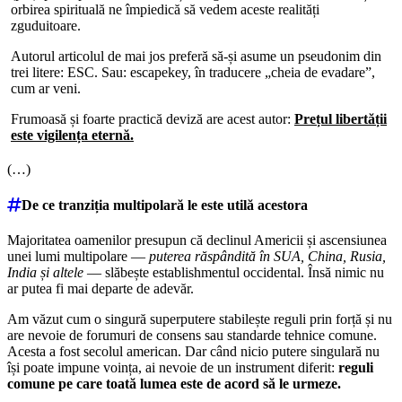
orbirea spirituală ne împiedică să vedem aceste realități
zguduitoare.
Autorul articolul de mai jos preferă să-și asume un pseudonim din
trei litere: ESC. Sau: escapekey, în traducere „cheia de evadare”,
cum ar veni.
Frumoasă și foarte practică deviză are acest autor:
Prețul libertății
este vigilența eternă.
(…)
De ce tranziția multipolară le este utilă acestora
Majoritatea oamenilor presupun că declinul Americii și ascensiunea
unei lumi multipolare —
puterea răspândită în SUA, China, Rusia,
India și altele
— slăbește establishmentul occidental. Însă nimic nu
ar putea fi mai departe de adevăr.
Am văzut cum o singură superputere stabilește reguli prin forță și nu
are nevoie de forumuri de consens sau standarde tehnice comune.
Acesta a fost secolul american. Dar când nicio putere singulară nu
își poate impune voința, ai nevoie de un instrument diferit:
reguli
comune pe care toată lumea este de acord să le urmeze.