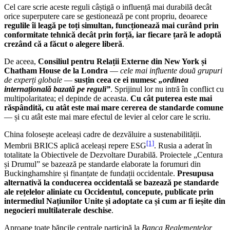
Cel care scrie aceste reguli câștigă o influență mai durabilă decât
orice superputere care se gestionează pe cont propriu, deoarece
regulile îi leagă pe toți simultan, funcționează mai curând prin
conformitate tehnică decât prin forță, iar fiecare țară le adoptă
crezând că a făcut o alegere liberă
.
De aceea,
Consiliul pentru Relații Externe din New York și
Chatham House de la Londra
—
cele mai influente două grupuri
de experți globale
—
susțin ceea ce ei numesc
„ordinea
internațională bazată pe reguli”
. Sprijinul lor nu intră în conflict cu
multipolaritatea; el depinde de aceasta.
Cu cât puterea este mai
răspândită, cu atât este mai mare cererea de standarde comune
— și cu atât este mai mare efectul de levier al celor care le scriu.
China folosește aceleași cadre de dezvăluire a sustenabilității.
[1]
Membrii BRICS aplică aceleași repere ESG
. Rusia a aderat în
totalitate la Obiectivele de Dezvoltare Durabilă. Proiectele „Centura
și Drumul” se bazează pe standarde elaborate la forumuri din
Buckinghamshire și finanțate de fundații occidentale.
Presupusa
alternativă la conducerea occidentală se bazează pe standarde
ale rețelelor aliniate cu Occidentul, concepute, publicate prin
intermediul Națiunilor Unite și adoptate ca și cum ar fi ieșite din
negocieri multilaterale deschise
.
Aproape toate băncile centrale participă la
Banca Reglementelor