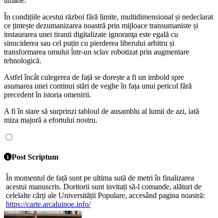
umane.
În condițiile acestui război fără limite, multidimensional și nedeclarat
ce țintește dezumanizarea noastră prin mijloace transumaniste și
instaurarea unei tiranii digitalizate ignoranţa este egală cu
sinuciderea sau cel puțin cu pierderea liberului arbitru și
transformarea omului într-un sclav robotizat prin augmentare
tehnologică.
Astfel încât culegerea de față se dorește a fi un imbold spre
asumarea unei continui stări de veghe în fața unui pericol fără
precedent în istoria omenirii.
A fi în stare să surprinzi tabloul de ansamblu al lumii de azi, iată
miza majoră a efortului nostru.
Post Scriptum
În momentul de față sunt pe ultima sută de metri în finalizarea
acestui manuscris. Doritorii sunt invitați să-l comande, alături de
celelalte cărți ale Universității Populare, accesând pagina noastră:
https://carte.arcaluinoe.info/