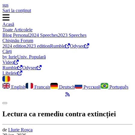
sus
Sari la conținut
Acasă
Toate Articolele
Blog Personal
2024 Speeches
2023 Speeches
Chișinău Forum
2024 edition
2023 edition
Rumble
Odysee
Cărți
by Iurie
Univ. Populară
Video
Rumble
Odysee
Librărie
English
Français
Deutsch
Русский
Português
Flux RSS
Comută modul întunecat
Lectura ca remediu contra extincției
de
I.
Iurie
Roșca