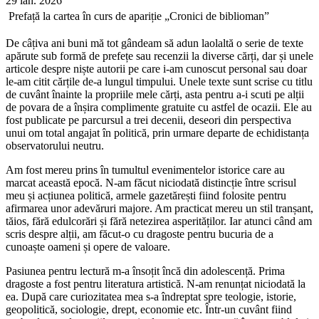
29 ian. 2026
Prefață la cartea în curs de apariție „Cronici de biblioman”
De câțiva ani buni mă tot gândeam să adun laolaltă o serie de texte
apărute sub formă de prefețe sau recenzii la diverse cărți, dar și unele
articole despre niște autorii pe care i-am cunoscut personal sau doar
le-am citit cărțile de-a lungul timpului. Unele texte sunt scrise cu titlu
de cuvânt înainte la propriile mele cărți, asta pentru a-i scuti pe alții
de povara de a înșira complimente gratuite cu astfel de ocazii. Ele au
fost publicate pe parcursul a trei decenii, deseori din perspectiva
unui om total angajat în politică, prin urmare departe de echidistanța
observatorului neutru.
Am fost mereu prins în tumultul evenimentelor istorice care au
marcat această epocă. N-am făcut niciodată distincție între scrisul
meu și acțiunea politică, armele gazetărești fiind folosite pentru
afirmarea unor adevăruri majore. Am practicat mereu un stil tranșant,
tăios, fără edulcorări și fără netezirea asperităților. Iar atunci când am
scris despre alții, am făcut-o cu dragoste pentru bucuria de a
cunoaște oameni și opere de valoare.
Pasiunea pentru lectură m-a însoțit încă din adolescență. Prima
dragoste a fost pentru literatura artistică. N-am renunțat niciodată la
ea. După care curiozitatea mea s-a îndreptat spre teologie, istorie,
geopolitică, sociologie, drept, economie etc. Într-un cuvânt fiind