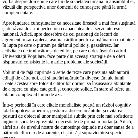
vorba despre domeniile care țin de societatea umană în ansamblul ei,
văzută din perspectiva unor domenii de cunoaștere până la urmă
complementare.
Aprofundarea cunoștințelor ca necesitate firească a mai fost susținută
și de râvna de a-mi perfecționa capacitatea de a servi interesul
național. Adică, spre deosebire de cei pasionați de lecturi de
agrement, m-am aplecat asupra cărților pentru a mă înarma mai bine
în lupta pe care o purtam pe tărâmul politic și gazetăresc. Iar
activitatea de traducător și de editor, pe care o desfășor în cadrul
Universității Populare, face parte din aceeași strategie de a oferi
răspunsuri consistente la marile probleme ale societății.
Volumul de față cuprinde o serie de texte care prezintă atât autorii
editați de către noi, cât și lucrări apărute în diverse țări ale lumii.
Toate acestea spre folosul cititorilor dornici să însușească abilitățile
de a opera cu niște categorii și concepte solide, în stare să ofere un
tablou complex al lumii de azi.
Într-o perioadă în care elitele mondialiste poartă un război cognitiv
total împotriva omenirii, păstrarea discernământului și evitarea
posturii de obiect al unor manipulări subtile prin cele mai sofisticate
inginerii sociale reprezintă o necesitate de primă importanță. Adică,
altfel zis, de nivelul nostru de cunoștințe depinde nu doar șansa de a
pătrunde dincolo de aparențe, ci și însăși supraviețuirea speciei