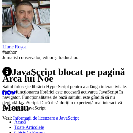
I.
Iurie
Roșca
#author
Jurnalist conservator, editor și traducător.
JavaScript blocat pe pagină
Arca lui Noe
Saitul folosește librăria HyperScript pentru a adăuga interactivitate.
Pentru funcționarea librăriei este necesară activarea JavaScript în
navigator. Funcționalitatea de bază saitului este gîndită să nu
depindă JavaScript. Dacă însă doriți o experiență mai interactivă
Meniu
puteți activa JavaScript.
Vezi:
Informații de licenzare a JavaScript
Acasă
Toate Articolele
Chișinău Forum