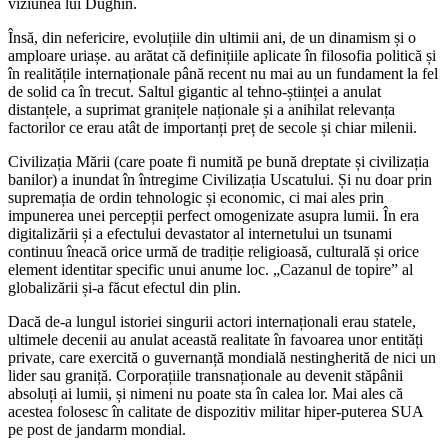
viziunea lui Dughin.
Însă, din nefericire, evoluțiile din ultimii ani, de un dinamism și o
amploare uriașe. au arătat că definițiile aplicate în filosofia politică și
în realitățile internaționale până recent nu mai au un fundament la fel
de solid ca în trecut. Saltul gigantic al tehno-științei a anulat
distanțele, a suprimat granițele naționale și a anihilat relevanța
factorilor ce erau atât de importanți preț de secole și chiar milenii.
Civilizația Mării (care poate fi numită pe bună dreptate și civilizația
banilor) a inundat în întregime Civilizația Uscatului. Și nu doar prin
supremația de ordin tehnologic și economic, ci mai ales prin
impunerea unei percepții perfect omogenizate asupra lumii. În era
digitalizării și a efectului devastator al internetului un tsunami
continuu îneacă orice urmă de tradiție religioasă, culturală și orice
element identitar specific unui anume loc. „Cazanul de topire” al
globalizării și-a făcut efectul din plin.
Dacă de-a lungul istoriei singurii actori internaționali erau statele,
ultimele decenii au anulat această realitate în favoarea unor entități
private, care exercită o guvernanță mondială nestingherită de nici un
lider sau graniță. Corporațiile transnaționale au devenit stăpânii
absoluți ai lumii, și nimeni nu poate sta în calea lor. Mai ales că
acestea folosesc în calitate de dispozitiv militar hiper-puterea SUA
pe post de jandarm mondial.