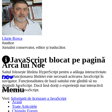
I.
Iurie
Roșca
#author
Jurnalist conservator, editor și traducător.
JavaScript blocat pe pagină
Arca lui Noe
Saitul folosește librăria HyperScript pentru a adăuga interactivitate.
Pentru funcționarea librăriei este necesară activarea JavaScript în
navigator. Funcționalitatea de bază saitului este gîndită să nu
depindă JavaScript. Dacă însă doriți o experiență mai interactivă
Meniu
puteți activa JavaScript.
Vezi:
Informații de licenzare a JavaScript
Acasă
Toate Articolele
Chișinău Forum