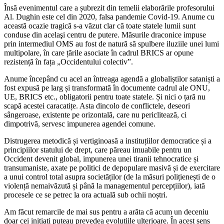
Însă evenimentul care a șubrezit din temelii elaborările profesorului
Al. Dughin este cel din 2020, falsa pandemie Covid-19. Anume cu
această ocazie tragică s-a văzut clar că toate statele lumii sunt
conduse din acelaşi centru de putere. Măsurile draconice impuse
prin intermediul OMS au fost de natură să spulbere iluziile unei lumi
multipolare, în care țările asociate în cadrul BRICS ar opune
rezistență în fața „Occidentului colectiv”.
Anume începând cu acel an întreaga agendă a globaliștilor sataniști a
fost expusă pe larg și transformată în documente cadrul ale ONU,
UE, BRICS etc., obligatorii pentru toate statele. Și nici o țară nu
scapă acestei caracatițe. Asta dincolo de conflictele, deseori
sângeroase, existente pe orizontală, care nu periclitează, ci
dimpotrivă, servesc impunerea agendei comune.
Distrugerea metodică și vertiginoasă a instituțiilor democratice și a
principiilor statului de drept, care păreau imuabile pentru un
Occident devenit global, impunerea unei tiranii tehnocratice și
transumaniste, axate pe politici de depopulare masivă și de exercitare
a unui control total asupra societăților (de la măsuri polițienești de o
violență nemaivăzută și până la managementul percepțiilor), iată
procesele ce se petrec la ora actuală sub ochii noștri.
Am făcut remarcile de mai sus pentru a arăta că acum un deceniu
doar cei inițiați puteau prevedea evoluțiile ulterioare. În acest sens