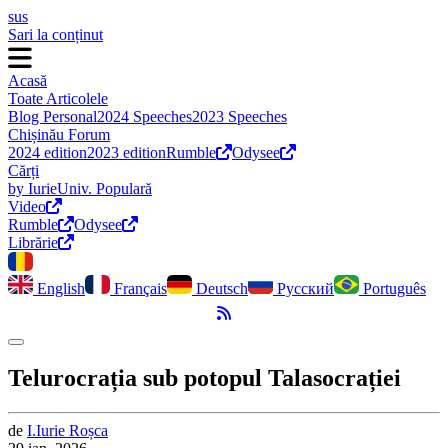
sus
Sari la conținut
Acasă
Toate Articolele
Blog Personal
2024 Speeches
2023 Speeches
Chișinău Forum
2024 edition
2023 edition
Rumble
Odysee
Cărți
by Iurie
Univ. Populară
Video
Rumble
Odysee
Librărie
English
Français
Deutsch
Русский
Português
Flux RSS
Comută modul întunecat
Telurocrația sub potopul Talasocrației
de
I.
Iurie
Roșca