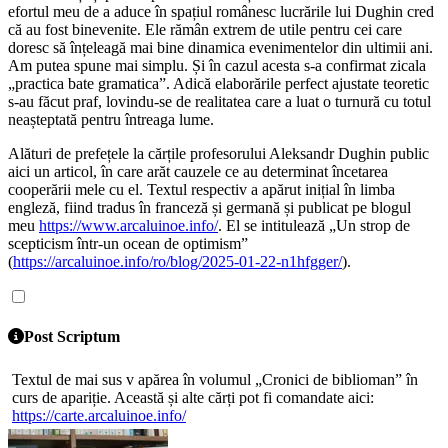
efortul meu de a aduce în spațiul românesc lucrările lui Dughin cred
că au fost binevenite. Ele rămân extrem de utile pentru cei care
doresc să înțeleagă mai bine dinamica evenimentelor din ultimii ani.
Am putea spune mai simplu. Și în cazul acesta s-a confirmat zicala
„practica bate gramatica”. Adică elaborările perfect ajustate teoretic
s-au făcut praf, lovindu-se de realitatea care a luat o turnură cu totul
neașteptată pentru întreaga lume.
Alături de prefețele la cărțile profesorului Aleksandr Dughin public
aici un articol, în care arăt cauzele ce au determinat încetarea
cooperării mele cu el. Textul respectiv a apărut inițial în limba
engleză, fiind tradus în franceză și germană și publicat pe blogul
meu
https://www.arcaluinoe.info/
. El se intitulează „Un strop de
scepticism într-un ocean de optimism”
(
https://arcaluinoe.info/ro/blog/2025-01-22-n1hfgger/
).
Post Scriptum
Textul de mai sus v apărea în volumul „Cronici de biblioman” în
curs de apariție. Această și alte cărți pot fi comandate aici:
https://carte.arcaluinoe.info/