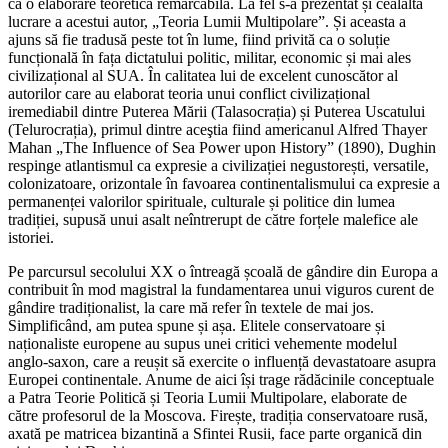
ca o elaborare teoretică remarcabilă. La fel s-a prezentat și cealaltă
lucrare a acestui autor, „Teoria Lumii Multipolare”. Și aceasta a
ajuns să fie tradusă peste tot în lume, fiind privită ca o soluție
funcțională în fața dictatului politic, militar, economic și mai ales
civilizațional al SUA. În calitatea lui de excelent cunoscător al
autorilor care au elaborat teoria unui conflict civilizațional
iremediabil dintre Puterea Mării (Talasocrația) și Puterea Uscatului
(Telurocrația), primul dintre aceştia fiind americanul Alfred Thayer
Mahan „The Influence of Sea Power upon History” (1890), Dughin
respinge atlantismul ca expresie a civilizației negustorești, versatile,
colonizatoare, orizontale în favoarea continentalismului ca expresie a
permanenței valorilor spirituale, culturale și politice din lumea
tradiției, supusă unui asalt neîntrerupt de către forțele malefice ale
istoriei.
Pe parcursul secolului XX o întreagă școală de gândire din Europa a
contribuit în mod magistral la fundamentarea unui viguros curent de
gândire tradiționalist, la care mă refer în textele de mai jos.
Simplificând, am putea spune și așa. Elitele conservatoare și
naționaliste europene au supus unei critici vehemente modelul
anglo-saxon, care a reușit să exercite o influență devastatoare asupra
Europei continentale. Anume de aici își trage rădăcinile conceptuale
a Patra Teorie Politică și Teoria Lumii Multipolare, elaborate de
către profesorul de la Moscova. Firește, tradiția conservatoare rusă,
axată pe matricea bizantină a Sfintei Rusii, face parte organică din