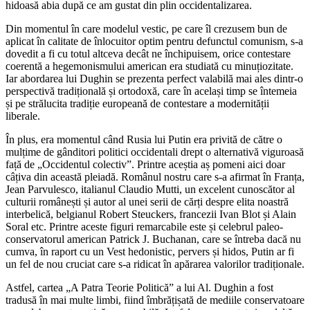
hidoasă abia după ce am gustat din plin occidentalizarea.
Din momentul în care modelul vestic, pe care îl crezusem bun de
aplicat în calitate de înlocuitor optim pentru defunctul comunism, s-a
dovedit a fi cu totul altceva decât ne închipuisem, orice contestare
coerentă a hegemonismului american era studiată cu minuțiozitate.
Iar abordarea lui Dughin se prezenta perfect valabilă mai ales dintr-o
perspectivă tradițională și ortodoxă, care în același timp se întemeia
și pe strălucita tradiție europeană de contestare a modernității
liberale.
În plus, era momentul când Rusia lui Putin era privită de către o
mulțime de gânditori politici occidentali drept o alternativă viguroasă
față de „Occidentul colectiv”. Printre aceștia aș pomeni aici doar
câțiva din această pleiadă. Românul nostru care s-a afirmat în Franța,
Jean Parvulesco, italianul Claudio Mutti, un excelent cunoscător al
culturii românești și autor al unei serii de cărți despre elita noastră
interbelică, belgianul Robert Steuckers, francezii Ivan Blot și Alain
Soral etc. Printre aceste figuri remarcabile este și celebrul paleo-
conservatorul american Patrick J. Buchanan, care se întreba dacă nu
cumva, în raport cu un Vest hedonistic, pervers și hidos, Putin ar fi
un fel de nou cruciat care s-a ridicat în apărarea valorilor tradiționale.
Astfel, cartea „A Patra Teorie Politică” a lui Al. Dughin a fost
tradusă în mai multe limbi, fiind îmbrățișată de mediile conservatoare