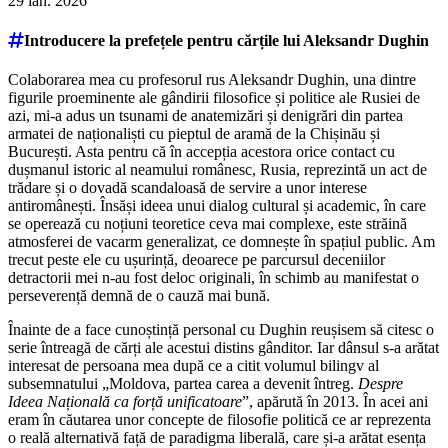
29 ian. 2026
Introducere la prefețele pentru cărțile lui Aleksandr Dughin
Colaborarea mea cu profesorul rus Aleksandr Dughin, una dintre
figurile proeminente ale gândirii filosofice și politice ale Rusiei de
azi, mi-a adus un tsunami de anatemizări și denigrări din partea
armatei de naționaliști cu pieptul de aramă de la Chișinău și
București. Asta pentru că în accepția acestora orice contact cu
dușmanul istoric al neamului românesc, Rusia, reprezintă un act de
trădare și o dovadă scandaloasă de servire a unor interese
antiromânești. Însăși ideea unui dialog cultural și academic, în care
se operează cu noțiuni teoretice ceva mai complexe, este străină
atmosferei de vacarm generalizat, ce domnește în spațiul public. Am
trecut peste ele cu ușurință, deoarece pe parcursul deceniilor
detractorii mei n-au fost deloc originali, în schimb au manifestat o
perseverență demnă de o cauză mai bună.
Înainte de a face cunoștință personal cu Dughin reușisem să citesc o
serie întreagă de cărți ale acestui distins gânditor. Iar dânsul s-a arătat
interesat de persoana mea după ce a citit volumul bilingv al
subsemnatului „Moldova, partea carea a devenit întreg.
Despre
Ideea Națională ca forță unificatoare
”, apărută în 2013. În acei ani
eram în căutarea unor concepte de filosofie politică ce ar reprezenta
o reală alternativă față de paradigma liberală, care și-a arătat esența