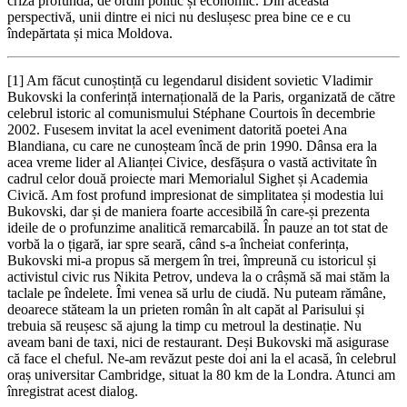
criză profundă, de ordin politic și economic. Din această
perspectivă, unii dintre ei nici nu deslușesc prea bine ce e cu
îndepărtata și mica Moldova.
[1] Am făcut cunoștință cu legendarul disident sovietic Vladimir
Bukovski la conferință internațională de la Paris, organizată de către
celebrul istoric al comunismului Stéphane Courtois în decembrie
2002. Fusesem invitat la acel eveniment datorită poetei Ana
Blandiana, cu care ne cunoșteam încă de prin 1990. Dânsa era la
acea vreme lider al Alianței Civice, desfășura o vastă activitate în
cadrul celor două proiecte mari Memorialul Sighet și Academia
Civică. Am fost profund impresionat de simplitatea și modestia lui
Bukovski, dar și de maniera foarte accesibilă în care-și prezenta
ideile de o profunzime analitică remarcabilă. În pauze an tot stat de
vorbă la o țigară, iar spre seară, când s-a încheiat conferința,
Bukovski mi-a propus să mergem în trei, împreună cu istoricul și
activistul civic rus Nikita Petrov, undeva la o crâșmă să mai stăm la
taclale pe îndelete. Îmi venea să urlu de ciudă. Nu puteam rămâne,
deoarece stăteam la un prieten român în alt capăt al Parisului și
trebuia să reușesc să ajung la timp cu metroul la destinație. Nu
aveam bani de taxi, nici de restaurant. Deși Bukovski mă asigurase
că face el cheful. Ne-am revăzut peste doi ani la el acasă, în celebrul
oraș universitar Cambridge, situat la 80 km de la Londra. Atunci am
înregistrat acest dialog.