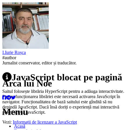
I.
Iurie
Roșca
#author
Jurnalist conservator, editor și traducător.
JavaScript blocat pe pagină
Arca lui Noe
Saitul folosește librăria HyperScript pentru a adăuga interactivitate.
Pentru funcționarea librăriei este necesară activarea JavaScript în
navigator. Funcționalitatea de bază saitului este gîndită să nu
depindă JavaScript. Dacă însă doriți o experiență mai interactivă
Meniu
puteți activa JavaScript.
Vezi:
Informații de licenzare a JavaScript
Acasă