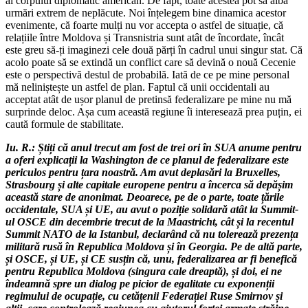
al corpului diplomatic american. De fapt, toate acestea pot să aibă
urmări extrem de neplăcute. Noi înțelegem bine dinamica acestor
evenimente, că foarte mulți nu vor accepta o astfel de situație, că
relațiile între Moldova și Transnistria sunt atât de încordate, încât
este greu să-ți imaginezi cele două părți în cadrul unui singur stat. Că
acolo poate să se extindă un conflict care să devină o nouă Cecenie
este o perspectivă destul de probabilă. Iată de ce pe mine personal
mă neliniștește un astfel de plan. Faptul că unii occidentali au
acceptat atât de ușor planul de pretinsă federalizare pe mine nu mă
surprinde deloc. Așa cum această regiune îi interesează prea puțin, ei
caută formule de stabilitate.
Iu. R.: Știți că anul trecut am fost de trei ori în SUA anume pentru
a oferi explicații la Washington de ce planul de federalizare este
periculos pentru țara noastră. Am avut deplasări la Bruxelles,
Strasbourg și alte capitale europene pentru a încerca să depășim
această stare de anonimat. Deoarece, pe de o parte, toate țările
occidentale, SUA și UE, au avut o poziție solidară atât la Summit-
ul OSCE din decembrie trecut de la Maastricht, cât și la recentul
Summit NATO de la Istanbul, declarând că nu tolerează prezența
militară rusă în Republica Moldova și în Georgia. Pe de altă parte,
și OSCE, și UE, și CE susțin că, unu, federalizarea ar fi benefică
pentru Republica Moldova (singura cale dreaptă), și doi, ei ne
îndeamnă spre un dialog pe picior de egalitate cu exponenții
regimului de ocupație, cu cetățenii Federației Ruse Smirnov și