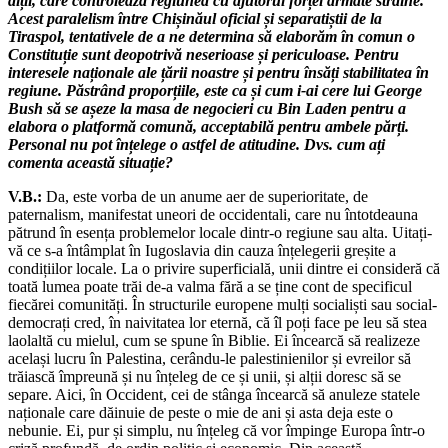
alții, care controlează regiunea cu ajutorul forței armate străine.
Acest paralelism între Chișinăul oficial și separatiștii de la
Tiraspol, tentativele de a ne determina să elaborăm în comun o
Constituție sunt deopotrivă neserioase și periculoase. Pentru
interesele naționale ale țării noastre și pentru însăți stabilitatea în
regiune. Păstrând proporțiile, este ca și cum i-ai cere lui George
Bush să se așeze la masa de negocieri cu Bin Laden pentru a
elabora o platformă comună, acceptabilă pentru ambele părți.
Personal nu pot înțelege o astfel de atitudine. Dvs. cum ați
comenta această situație?
V.B.:
Da, este vorba de un anume aer de superioritate, de
paternalism, manifestat uneori de occidentali, care nu întotdeauna
pătrund în esența problemelor locale dintr-o regiune sau alta. Uitați-
vă ce s-a întâmplat în Iugoslavia din cauza înțelegerii greșite a
condițiilor locale. La o privire superficială, unii dintre ei consideră că
toată lumea poate trăi de-a valma fără a se ține cont de specificul
fiecărei comunități. În structurile europene mulți socialiști sau social-
democrați cred, în naivitatea lor eternă, că îl poți face pe leu să stea
laolaltă cu mielul, cum se spune în Biblie. Ei încearcă să realizeze
același lucru în Palestina, cerându-le palestinienilor și evreilor să
trăiască împreună și nu înțeleg de ce și unii, și alții doresc să se
separe. Aici, în Occident, cei de stânga încearcă să anuleze statele
naționale care dăinuie de peste o mie de ani și asta deja este o
nebunie. Ei, pur și simplu, nu înțeleg că vor împinge Europa într-o