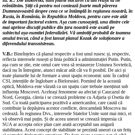
Iu. R.: Dle Bukovski, sunt foarte bucuros că am reușit să ne
reîntâlnim. Știți că pentru noi contează foarte mult părerea
Dumneavoastră despre ceea ce se întâmplă în regiunea noastră, în
Rusia, în România, în Republica Moldova, pentru care este atât
de important factorul extern. Așa cum cunoașteți, una dintre cele
mai aprinse discuții publice din țara noastră este axată pe
subiectul așa-numitei federalizări. Vă amintiți probabil de toamna
anului trecut, când a fost lansat planul Kozak de soluționare a
diferendului transnistrean.
V.B.:
Bineînțeles că planul respectiv a fost unul rusesc și, respectiv,
reflecta interesele rusești și linia politică a administrației Putin. Putin,
așa cum se știe, este omul care vrea să restaureze Uniunea Sovietică,
dacă nu în întregime, atunci măcar atât cât va fi posibil. De aici și
toate planurile lui de formare a unui spațiu economic unic în cadrul
CSI, intențiile de înglobare a Bielorusiei. Pornind de la această
optică, Moldova este văzută ca un spațiu care trebuie menținut sub
influența Moscovei. Aceleași fenomene au afectat și Caucazul de
Nord, Georgia, căreia i se creează probleme cu Adjaria și Osetia de
Sud. Cu toată participarea pozitivă a americanilor, care caută că
contribuie la depășirea acestor conflicte, deocamdată Moscova nu
cedează. În regiunea Dvs., interesele Statelor Unite sunt mai mici, ei
vă observă mai puțin. Și de aceea uneori se creează impresia că
SUA ar accepta orice plan care arată acceptabil sau asigură
stabilitatea. Acest concept de stabilitate se prezintă uneori ca un fetiș