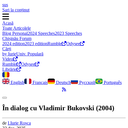
sus
Sari la conținut
Acasă
Toate Articolele
Blog Personal
2024 Speeches
2023 Speeches
Chișinău Forum
2024 edition
2023 edition
Rumble
Odysee
Cărți
by Iurie
Univ. Populară
Video
Rumble
Odysee
Librărie
English
Français
Deutsch
Русский
Português
Flux RSS
Comută modul întunecat
În dialog cu Vladimir Bukovski (2004)
de
I.
Iurie
Roșca