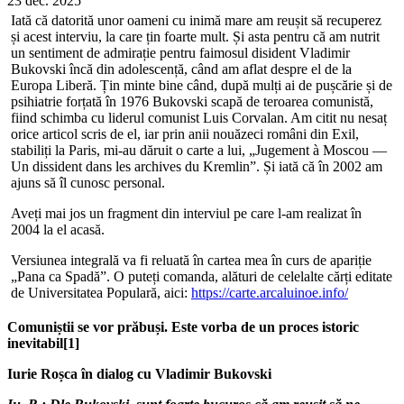
23 dec. 2025
Iată că datorită unor oameni cu inimă mare am reușit să recuperez
și acest interviu, la care țin foarte mult. Și asta pentru că am nutrit
un sentiment de admirație pentru faimosul disident Vladimir
Bukovski încă din adolescență, când am aflat despre el de la
Europa Liberă. Țin minte bine când, după mulți ai de pușcărie și de
psihiatrie forțată în 1976 Bukovski scapă de teroarea comunistă,
fiind schimba cu liderul comunist Luis Corvalan. Am citit nu nesaț
orice articol scris de el, iar prin anii nouăzeci români din Exil,
stabiliți la Paris, mi-au dăruit o carte a lui, „Jugement à Moscou —
Un dissident dans les archives du Kremlin”. Și iată că în 2002 am
ajuns să îl cunosc personal.
Aveți mai jos un fragment din interviul pe care l-am realizat în
2004 la el acasă.
Versiunea integrală va fi reluată în cartea mea în curs de apariție
„Pana ca Spadă”. O puteți comanda, alături de celelalte cărți editate
de Universitatea Populară, aici:
https://carte.arcaluinoe.info/
Comuniștii se vor prăbuși. Este vorba de un proces istoric
inevitabil[1]
Iurie Roșca în dialog cu Vladimir Bukovski