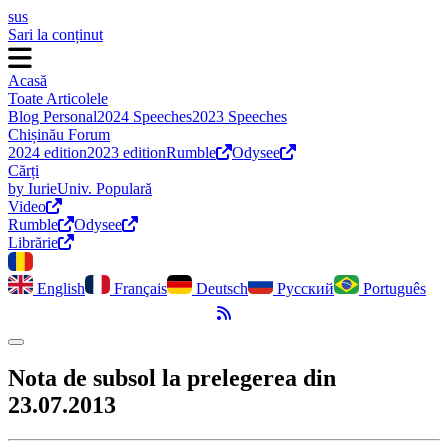
sus
Sari la conținut
Acasă
Toate Articolele
Blog Personal
2024 Speeches
2023 Speeches
Chișinău Forum
2024 edition
2023 edition
Rumble
Odysee
Cărți
by Iurie
Univ. Populară
Video
Rumble
Odysee
Librărie
English
Français
Deutsch
Русский
Português
Flux RSS
Comută modul întunecat
Nota de subsol la prelegerea din
23.07.2013