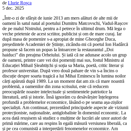
de
I.
Iurie
Roșca
5 dec. 2025
„Într-o zi de sfârșit de iunie 2013 am mers alături de alte mii de
oameni în satul natal al poetului Dumitru Matcovschi, Vadul-Rașcov
de pe malul Nistrului, pentru a-l petrece în ultimul drum. Mă lega o
veche prietenie de acest scriitor, publicist și om de mare curaj. Iar
după masa de pomenire s-a apropiat de mine Gheorghe Duca,
președintele Academiei de Științe, zicându-mi că poetul Ion Hadârcă
propune să facem un popas la întoarcere la restaurantul „Doi
haiduci” din preajma Orheiului. Și iată că ne adunase acolo un grup
de oameni, printre care vei doi pomeniți mai sus, fostul Ministru al
Educației Mihail Șleahtițchi și soția sa Maria, poetă, critic literar și
profesor universitar. După vreo două pahare de vin s-a încins o
discuție despre soarta tragică a lui Mihai Eminescu în lumina noilor
cărți apărută după 1989. La un moment dat am zis că mare noastră
problemă, a oamenilor din zona scrisului, este că reducem
preocupările noastre intelectuale și sentimentele patriotice la
literatură, artă și istorie. Însă ignorăm cu desăvârșire înțelegerea
profundă a problemelor economice, lăsând-o pe seama așa-zișilor
specialiști. Am continuat, prezentând principalele aspecte ale viziunii
protecționiste, naționaliste, antiglobaliste în domeniul economic. La
acea dată reușisem să studiez o mulțime de lucrări ale unor autori de
primă mărime, care au respins în egală măsură versiunea liberală, ca
și pe cea comunistă a interpretării fenomenelor economice. Am