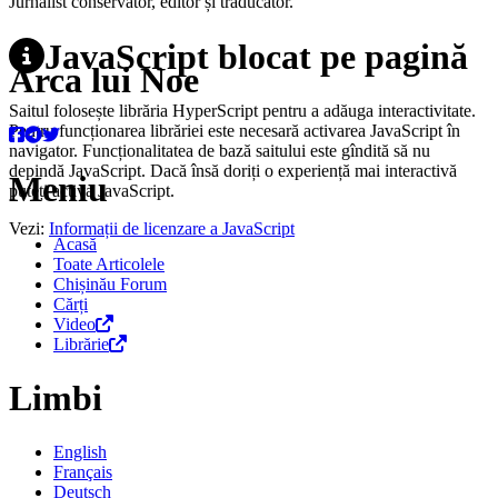
Jurnalist conservator, editor și traducător.
JavaScript blocat pe pagină
Arca lui Noe
Saitul folosește librăria HyperScript pentru a adăuga interactivitate.
Pentru funcționarea librăriei este necesară activarea JavaScript în
navigator. Funcționalitatea de bază saitului este gîndită să nu
depindă JavaScript. Dacă însă doriți o experiență mai interactivă
Meniu
puteți activa JavaScript.
Vezi:
Informații de licenzare a JavaScript
Acasă
Toate Articolele
Chișinău Forum
Cărți
Video
Librărie
Limbi
English
Français
Deutsch