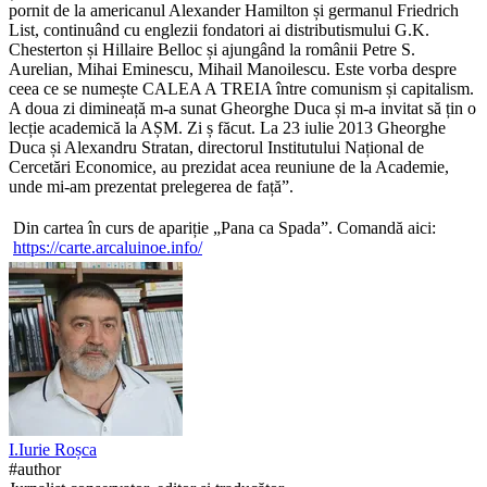
pornit de la americanul Alexander Hamilton și germanul Friedrich
List, continuând cu englezii fondatori ai distributismului G.K.
Chesterton și Hillaire Belloc și ajungând la românii Petre S.
Aurelian, Mihai Eminescu, Mihail Manoilescu. Este vorba despre
ceea ce se numește CALEA A TREIA între comunism și capitalism.
A doua zi dimineață m-a sunat Gheorghe Duca și m-a invitat să țin o
lecție academică la AȘM. Zi ș făcut. La 23 iulie 2013 Gheorghe
Duca și Alexandru Stratan, directorul Institutului Național de
Cercetări Economice, au prezidat acea reuniune de la Academie,
unde mi-am prezentat prelegerea de față”.
Din cartea în curs de apariție „Pana ca Spada”. Comandă aici:
https://carte.arcaluinoe.info/
I.
Iurie
Roșca
#author