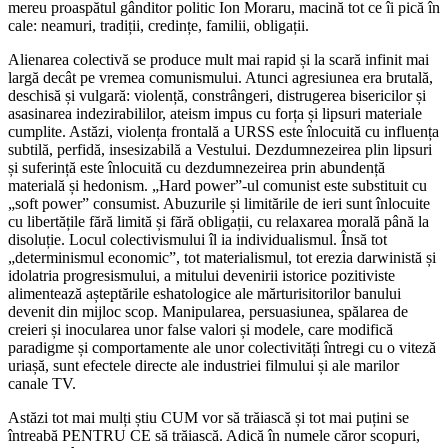
mereu proaspătul gânditor politic Ion Moraru, macină tot ce îi pică în
cale: neamuri, tradiții, credințe, familii, obligații.
Alienarea colectivă se produce mult mai rapid și la scară infinit mai
largă decât pe vremea comunismului. Atunci agresiunea era brutală,
deschisă și vulgară: violență, constrângeri, distrugerea bisericilor și
asasinarea indezirabililor, ateism impus cu forța și lipsuri materiale
cumplite. Astăzi, violența frontală a URSS este înlocuită cu influența
subtilă, perfidă, insesizabilă a Vestului. Dezdumnezeirea plin lipsuri
și suferință este înlocuită cu dezdumnezeirea prin abundență
materială și hedonism. „Hard power”-ul comunist este substituit cu
„soft power” consumist. Abuzurile și limitările de ieri sunt înlocuite
cu libertățile fără limită și fără obligații, cu relaxarea morală până la
disoluție. Locul colectivismului îl ia individualismul. Însă tot
„determinismul economic”, tot materialismul, tot erezia darwinistă și
idolatria progresismului, a mitului devenirii istorice pozitiviste
alimentează așteptările eshatologice ale mărturisitorilor banului
devenit din mijloc scop. Manipularea, persuasiunea, spălarea de
creieri și inocularea unor false valori și modele, care modifică
paradigme și comportamente ale unor colectivități întregi cu o viteză
uriașă, sunt efectele directe ale industriei filmului și ale marilor
canale TV.
Astăzi tot mai mulți știu CUM vor să trăiască și tot mai puțini se
întreabă PENTRU CE să trăiască. Adică în numele căror scopuri,