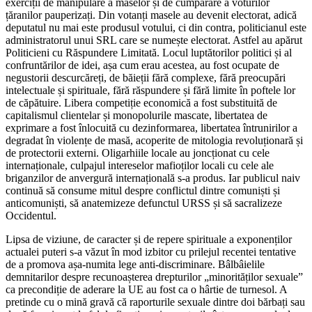
exerciții de manipulare a maselor și de cumpărare a voturilor
țăranilor pauperizați. Din votanți masele au devenit electorat, adică
deputatul nu mai este produsul votului, ci din contra, politicianul este
administratorul unui SRL care se numește electorat. Astfel au apărut
Politicieni cu Răspundere Limitată. Locul luptătorilor politici și al
confruntărilor de idei, așa cum erau acestea, au fost ocupate de
negustorii descurcăreți, de băieții fără complexe, fără preocupări
intelectuale și spirituale, fără răspundere și fără limite în poftele lor
de căpătuire. Libera competiție economică a fost substituită de
capitalismul clientelar și monopolurile mascate, libertatea de
exprimare a fost înlocuită cu dezinformarea, libertatea întrunirilor a
degradat în violențe de masă, acoperite de mitologia revoluționară și
de protectorii externi. Oligarhiile locale au joncționat cu cele
internaționale, culpajul intereselor mafioților locali cu cele ale
briganzilor de anvergură internațională s-a produs. Iar publicul naiv
continuă să consume mitul despre conflictul dintre comuniști și
anticomuniști, să anatemizeze defunctul URSS și să sacralizeze
Occidentul.
Lipsa de viziune, de caracter și de repere spirituale a exponenților
actualei puteri s-a văzut în mod izbitor cu prilejul recentei tentative
de a promova așa-numita lege anti-discriminare. Bâlbâielile
demnitarilor despre recunoașterea drepturilor „minorităților sexuale”
ca precondiție de aderare la UE au fost ca o hârtie de turnesol. A
pretinde cu o mină gravă că raporturile sexuale dintre doi bărbați sau