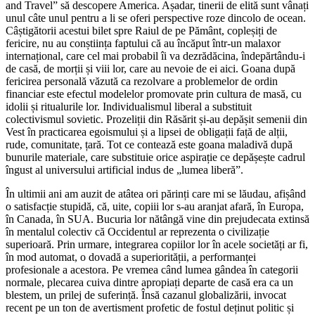
and Travel” să descopere America. Așadar, tinerii de elită sunt vânați
unul câte unul pentru a li se oferi perspective roze dincolo de ocean.
Câștigătorii acestui bilet spre Raiul de pe Pământ, copleșiți de
fericire, nu au conștiința faptului că au încăput într-un malaxor
internațional, care cel mai probabil îi va dezrădăcina, îndepărtându-i
de casă, de morții și viii lor, care au nevoie de ei aici. Goana după
fericirea personală văzută ca rezolvare a problemelor de ordin
financiar este efectul modelelor promovate prin cultura de masă, cu
idolii și ritualurile lor. Individualismul liberal a substituit
colectivismul sovietic. Prozeliții din Răsărit și-au depășit semenii din
Vest în practicarea egoismului și a lipsei de obligații față de alții,
rude, comunitate, țară. Tot ce contează este goana maladivă după
bunurile materiale, care substituie orice aspirație ce depășește cadrul
îngust al universului artificial indus de „lumea liberă”.
În ultimii ani am auzit de atâtea ori părinți care mi se lăudau, afișând
o satisfacție stupidă, că, uite, copiii lor s-au aranjat afară, în Europa,
în Canada, în SUA. Bucuria lor nătângă vine din prejudecata extinsă
în mentalul colectiv că Occidentul ar reprezenta o civilizație
superioară. Prin urmare, integrarea copiilor lor în acele societăți ar fi,
în mod automat, o dovadă a superiorității, a performanței
profesionale a acestora. Pe vremea când lumea gândea în categorii
normale, plecarea cuiva dintre apropiați departe de casă era ca un
blestem, un prilej de suferință. Însă cazanul globalizării, invocat
recent pe un ton de avertisment profetic de fostul deținut politic și