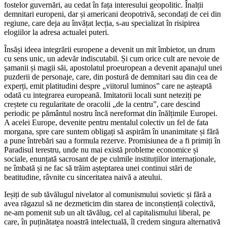
fostelor guvernări, au cedat în fața interesului geopolitic. Înalții
demnitari europeni, dar și americani deopotrivă, secondați de cei din
regiune, care deja au învățat lecția, s-au specializat în risipirea
elogiilor la adresa actualei puteri.
Însăși ideea integrării europene a devenit un mit îmbietor, un drum
cu sens unic, un adevăr indiscutabil. Și cum orice cult are nevoie de
șamanii și magii săi, apostolatul proeuropean a devenit apanajul unei
puzderii de personaje, care, din postură de demnitari sau din cea de
experți, emit platitudini despre „viitorul luminos” care ne așteaptă
odată cu integrarea europeană. Imitatorii locali sunt neteziți pe
creștete cu regularitate de oracolii „de la centru”, care descind
periodic pe pământul nostru încă nereformat din înălțimile Europei.
A acelei Europe, devenite pentru mentalul colectiv un fel de fata
morgana, spre care suntem obligați să aspirăm în unanimitate și fără
a pune întrebări sau a formula rezerve. Promisiunea de a fi primiți în
Paradisul terestru, unde nu mai există probleme economice și
sociale, enunțată sacrosant de pe culmile instituțiilor internaționale,
ne îmbată și ne fac să trăim așteptarea unei continui stări de
beatitudine, râvnite cu sinceritatea naivă a ateului.
Ieșiți de sub tăvălugul nivelator al comunismului sovietic și fără a
avea răgazul să ne dezmeticim din starea de inconștiență colectivă,
ne-am pomenit sub un alt tăvălug, cel al capitalismului liberal, pe
care, în puținătatea noastră intelectuală, îl credem singura alternativă