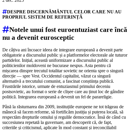
2 dec. 2025
DESPRE DISCERNĂMÂNTUL CELOR CARE NU AU
PROPRIUL SISTEM DE REFERINȚĂ
Notele unui fost euroentuziast care încă
nu a devenit eurosceptic
De câțiva ani încoace ideea de integrare europeană a devenit parte
obligatorie a discursului public și a platformelor electorale ale tuturor
partidelor. Inițial, această uniformizare a discursului public al
politicienilor moldoveni ne bucurase nespus. Asta pentru că
mișcarea dinspre trecutul totalitar sovietic ne orienta spre o singură
direcție ― spre Vest. Occidentul capitalist, văzut ca singură
alternativă a trecutului comunist, a fascinat conștiința publică.
Frustrările istorice, urmate de entuziasmul primului deceniu
postsovietic, au format o serie de clișee care au ținut loc de gândire
politică. Integrarea europeană a devenit un fel de parareligie.
Până la răsturnarea din 2009, instituțiile europene ne tot trăgeau de
mânecă să facem reforme, să fortificăm justiția și puterea locală, să
respectăm drepturile omului și regulile democratice. Însă de când cu
succesiunea repetată la guvernare, am descoperit că, de fapt,
criteriile și criticismul, aplicate în mod constant și ireconciliabil