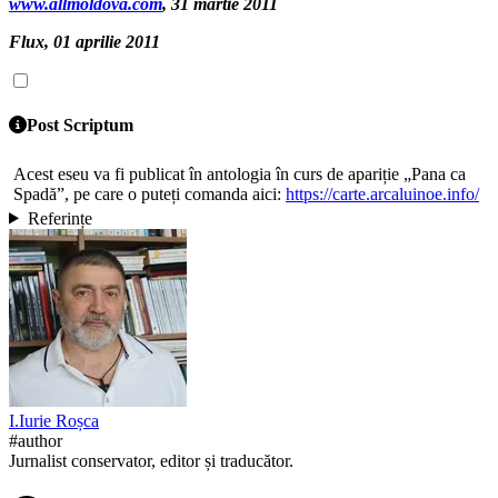
www.allmoldova.com
, 31 martie 2011
Flux, 01 aprilie 2011
Post Scriptum
Acest eseu va fi publicat în antologia în curs de apariție „Pana ca
Spadă”, pe care o puteți comanda aici:
https://carte.arcaluinoe.info/
Referințe
I.
Iurie
Roșca
#author
Jurnalist conservator, editor și traducător.