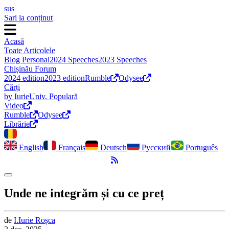
sus
Sari la conținut
Acasă
Toate Articolele
Blog Personal
2024 Speeches
2023 Speeches
Chișinău Forum
2024 edition
2023 edition
Rumble
Odysee
Cărți
by Iurie
Univ. Populară
Video
Rumble
Odysee
Librărie
English
Français
Deutsch
Русский
Português
Flux RSS
Comută modul întunecat
Unde ne integrăm și cu ce preț
de
I.
Iurie
Roșca