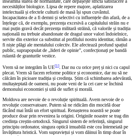
înseamnă starea de normalitate, care depășește stricta satisfacere a
necesităților biologice. Lipsa de repere majore, aplatizarea
intelectuală și efectele culturii de masă își spun cuvântul.
Incapacitatea de a fi demni și selectivi cu influențele din afară, de a
înțelege că, de exemplu, prezența excesivă a capitalului străin nu e
mai puțin gravă decât prezența militară străină, că valorile și tradiția
națională nu trebuie abandonate de dragul unor valori îndoielnice,
servite din exterior ca substitut al profilului nostru identitar, rămân a
fi niște plăgi ale mentalului colectiv. Ele afectează profund spațiul
public, suprapopulat de „lideri de opinie”, confecționați pe bandă
rulantă de granturile vestice.
[1]
Vrem să ne integrăm în UE
. Dar nu cu orice preț și nici cu capul
plecat. Vrem să facem reforme politice și economice, dar nu să ne
călcăm în picioare tradiția și credința. Știm că schimbarea adevărată,
multașteptată de oameni, nu poate veni de la cei care se închină
demonului economiei și uită de suflet și morală.
Moldova are nevoie de o revoluție spirituală. Avem nevoie de o
revoluție conservatoare. Putem să ne ridicăm din mocirlă doar
făcând mai întâi un efort spiritual. Renașterea noastră se poate
produce doar prin revenirea la origini. Originile noastre se trag din
credința creștin-ortodoxă. Singurul sistem de referință, singurul
principiu ordonator, singura optică imuabilă este cea întemeiată pe
învățătura hristică. Vom supraviețui și vom dăinui în timp doar în