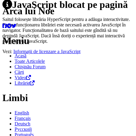
JavaScript blocat pe pagină
Arca lui Noe
Saitul folosește librăria HyperScript pentru a adăuga interactivitate.
Pentru funcționarea librăriei este necesară activarea JavaScript în
navigator. Funcționalitatea de bază saitului este gîndită să nu
depindă JavaScript. Dacă însă doriți o experiență mai interactivă
Meniu
puteți activa JavaScript.
Vezi:
Informații de licenzare a JavaScript
Acasă
Toate Articolele
Chișinău Forum
Cărți
Video
Librărie
Limbi
English
Français
Deutsch
Русский
Português