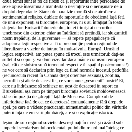
două femei sunt la fel de firești ca și raporturile între persoanele de
sexe opuse înseamnă a manifesta o nesimțire și o nerușinare de-a
dreptul degradante. Starea de paralizie morală și de atrofiere a
sentimentului religios, dublate de raporturile de obedientă lașă față
de unii exponenți ai birocrației europene, ni s-au înfățișat în toată
sluțenia lor. Emisarii întunericului, tot ei trimiși ai cercurilor
tenebroase din exterior, chiar au îndrăznit să pretindă, iar slugarnicii
noștri trepăduși de la guvernare ― să repete papagalicește că
adoptarea legii respective ar fi o precondiție pentru regimul de
liberalizare a vizelor de intrare în mult-râvnita Europă. Urmând
logica respectivă, am putea spune că trocul este următorul: dați-ne
sufletul și copiii și vă dăm vize. Iar dacă mâine comisarii europeni
(vai, cât de sinistru sună termenul respectiv în spațiul postcomunist!)
ne vor cere să declarăm prin lege ca fiind normale incestul, pedofilia
(recunoscută recent în Canada drept orientare sexuală), zoofilia,
necrofilia și altele de acest fel, ce vor spune „yesmenii” noștri? Ei,
care nu îndrăznesc să schițeze un gest de dezacord în raport cu
Bruxellesul așa cum pe timpuri birocrația sovietică moldovenească
stătea în poziția de „drepți” față de Moscova. Complexul de
inferioritate față de cei ce decretează comandamente fără drept de
apel, pe care o vădesc practicanții mimetismului politic din vârfurile
puterii față de emisarii plimbăreți, are și o explicație istorică.
Ieșind de sub regimul sovietic descreștinați în masă și căzând sub
imperiul secularismului occidental, puțini dintre noi mai înțeleg ce