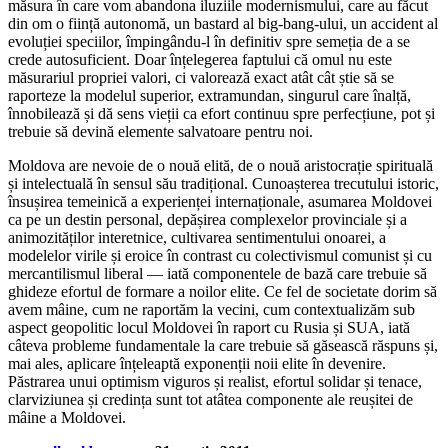
măsura în care vom abandona iluziile modernismului, care au făcut
din om o ființă autonomă, un bastard al big-bang-ului, un accident al
evoluției speciilor, împingându-l în definitiv spre semeția de a se
crede autosuficient. Doar înțelegerea faptului că omul nu este
măsurariul propriei valori, ci valorează exact atât cât știe să se
raporteze la modelul superior, extramundan, singurul care înalță,
înnobilează și dă sens vieții ca efort continuu spre perfecțiune, pot și
trebuie să devină elemente salvatoare pentru noi.
Moldova are nevoie de o nouă elită, de o nouă aristocrație spirituală
și intelectuală în sensul său tradițional. Cunoașterea trecutului istoric,
însușirea temeinică a experienței internaționale, asumarea Moldovei
ca pe un destin personal, depășirea complexelor provinciale și a
animozităților interetnice, cultivarea sentimentului onoarei, a
modelelor virile și eroice în contrast cu colectivismul comunist și cu
mercantilismul liberal ― iată componentele de bază care trebuie să
ghideze efortul de formare a noilor elite. Ce fel de societate dorim să
avem mâine, cum ne raportăm la vecini, cum contextualizăm sub
aspect geopolitic locul Moldovei în raport cu Rusia și SUA, iată
câteva probleme fundamentale la care trebuie să găsească răspuns și,
mai ales, aplicare înțeleaptă exponenții noii elite în devenire.
Păstrarea unui optimism viguros și realist, efortul solidar și tenace,
clarviziunea și credința sunt tot atâtea componente ale reușitei de
mâine a Moldovei.