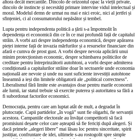
altora decât mercantile. Dincolo de orizontul opac la vieții private,
dincolo de instincte și necesități primare intervine vidul intelectual și
moral. Modelul demn de urmat nu mai e nici eroic, nici al jertfei și
sfințeniei, ci al consumatorului nepăsător și tembel.
Lupta pentru independenta politică a țării s-a împotmolit în
dependența ei economică din ce în ce mai profundă față de capitalul
străin. A vorbi azi despre independența economică, despre apărarea
pieței interne față de invazia mărfurilor și a resurselor financiare din
afară e cumva de prost gust. A vorbi despre nevoia aplicării unui
minim protecționism economic, despre schimbarea politicilor de
creditare pentru întreprinzătorii autohtoni, a vorbi despre admiterea
condiționată a capitalurilor străine doar în sectoarele unde economia
națională are nevoie și unde nu sunt suficiente investiții autohtone
înseamnă a ieși din limitele obligatorii ale „political correctness”.
Liberalismul fără limite este avantajos doar pentru marile economii
ale lumii, iar statul trebuie să exercite puterea și autoritatea sa fără a
fi subordonat factorilor economici.
Democrația, pentru care am luptat atât de mult, a degradat în
plutocrație. Capii partidelor „în vogă” sunt fie oligarhi, fie servanții
acestora. Campaniile electorale au învățat competitorii să facă
promisiuni deșarte celor care așteaptă să fie fericiți după alegeri. Și
dacă primele „alegeri libere” mai lăsau loc pentru sinceritate, spirit
justițiar, confruntare de idei, ultimele s-au rostogolit spre simple