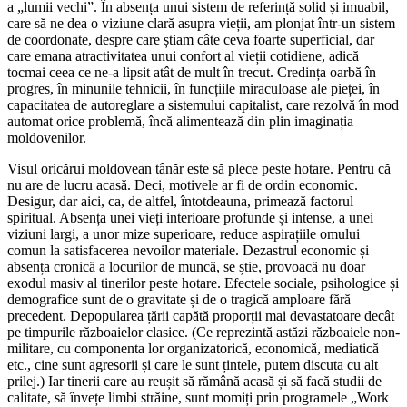
a „lumii vechi”. În absența unui sistem de referință solid și imuabil,
care să ne dea o viziune clară asupra vieții, am plonjat într-un sistem
de coordonate, despre care știam câte ceva foarte superficial, dar
care emana atractivitatea unui confort al vieții cotidiene, adică
tocmai ceea ce ne-a lipsit atât de mult în trecut. Credința oarbă în
progres, în minunile tehnicii, în funcțiile miraculoase ale pieței, în
capacitatea de autoreglare a sistemului capitalist, care rezolvă în mod
automat orice problemă, încă alimentează din plin imaginația
moldovenilor.
Visul oricărui moldovean tânăr este să plece peste hotare. Pentru că
nu are de lucru acasă. Deci, motivele ar fi de ordin economic.
Desigur, dar aici, ca, de altfel, întotdeauna, primează factorul
spiritual. Absența unei vieți interioare profunde și intense, a unei
viziuni largi, a unor mize superioare, reduce aspirațiile omului
comun la satisfacerea nevoilor materiale. Dezastrul economic și
absența cronică a locurilor de muncă, se știe, provoacă nu doar
exodul masiv al tinerilor peste hotare. Efectele sociale, psihologice și
demografice sunt de o gravitate și de o tragică amploare fără
precedent. Depopularea țării capătă proporții mai devastatoare decât
pe timpurile războaielor clasice. (Ce reprezintă astăzi războaiele non-
militare, cu componenta lor organizatorică, economică, mediatică
etc., cine sunt agresorii și care le sunt țintele, putem discuta cu alt
prilej.) Iar tinerii care au reușit să rămână acasă și să facă studii de
calitate, să învețe limbi străine, sunt momiți prin programele „Work