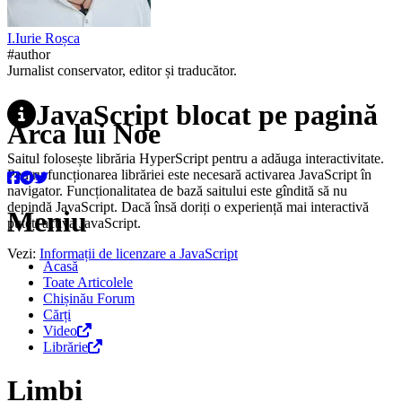
I.
Iurie
Roșca
#author
Jurnalist conservator, editor și traducător.
JavaScript blocat pe pagină
Arca lui Noe
Saitul folosește librăria HyperScript pentru a adăuga interactivitate.
Pentru funcționarea librăriei este necesară activarea JavaScript în
navigator. Funcționalitatea de bază saitului este gîndită să nu
depindă JavaScript. Dacă însă doriți o experiență mai interactivă
Meniu
puteți activa JavaScript.
Vezi:
Informații de licenzare a JavaScript
Acasă
Toate Articolele
Chișinău Forum
Cărți
Video
Librărie
Limbi