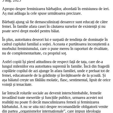
5 aug. 2025
Apropo despre feminizarea bărbaților, abordată în emisiunea de ieri.
Aș mai adăuga la cele spuse următoarea precizare.
Bărbații ajung să fie demasculinizați deoarece sunt educați de către
femei. În familie afara casei în căutarea surselor de existență și nu
poate servi drept model pentru băiat.
În plus, autoritatea deseori lui e surpată de tendința de dominație în
cadrul cuplului familial a soției. Aceasta e purtătoarea inconștientă a
morbului feminismului, care o pune mereu în raporturi de rivalitate,
nu de complementaritate, cu propriul soț.
Astfel copiii își pierd atitudinea de respect față de tata, care de-a
lungul mileniilor era autoritatea supremă în familie. Încă din fragedă
copilărie copilul de azi ajunge în afara familiei, unde e preluat tot de
femei, educatoarele de la grădinițe și învățătoarele de la școală. Și
așa băiatul crește un fătălău molatic, flasc, sentimental, lipsit de orice
voință și tenacitate.
Iar întrucât rolurile sociale au devenit interschimbabile, femeile
invadând toate meseriile și funcțiile publice, urmarea acestei noi
realități nu poate fi decât masculinizarea femeii și feminizarea
bărbatului. A nu se uita nici despre recomandările obligatorii venite
din partea „organismelor internaționale”, care impun ideologia