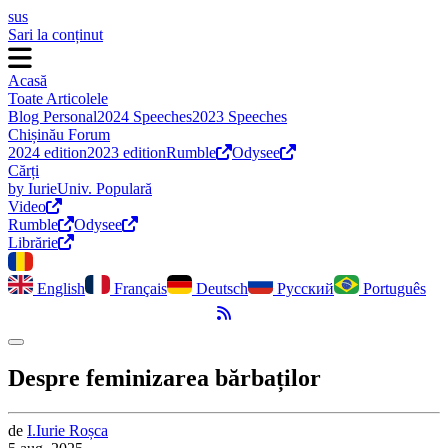
sus
Sari la conținut
Acasă
Toate Articolele
Blog Personal
2024 Speeches
2023 Speeches
Chișinău Forum
2024 edition
2023 edition
Rumble
Odysee
Cărți
by Iurie
Univ. Populară
Video
Rumble
Odysee
Librărie
English
Français
Deutsch
Русский
Português
Flux RSS
Comută modul întunecat
Despre feminizarea bărbaților
de
I.
Iurie
Roșca