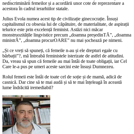
nediscriminării femeilor și a acordării unor cote de reprezentare a
acestora în cadrul ierarhiilor statale.
Julius Evola numea acest tip de civilizație ginecocrație. Însuși
capitalismul cu obsesia lui de căpătuire, de materialitate, de aspirații
telurice este prin excelență feminist. Astăzi nici măcar
monstruozitățile lingvistice precum „doamna președinTĂ”, „doamna
ministrĂ”, „doamna procurOARE” nu mai șochează pe nimeni.
„Și ce vreți să spuneți, că femeile n-au și ele drepturi egale cu
bărbații”?, mă întreabă feministele isterizate de astfel de atitudini.
Da, vreau să spun că femeile au mai întâi de toate obligații, iar Cel
Care le-a pus pe umeri aceste sarcini este însuși Dumnezeu.
Rolul femeii este întâi de toate cel de soție și de mamă, adică de
casnică. Dar cine să te mai audă și să te mai înțeleagă în această
lume îndrăcită iremediabil?