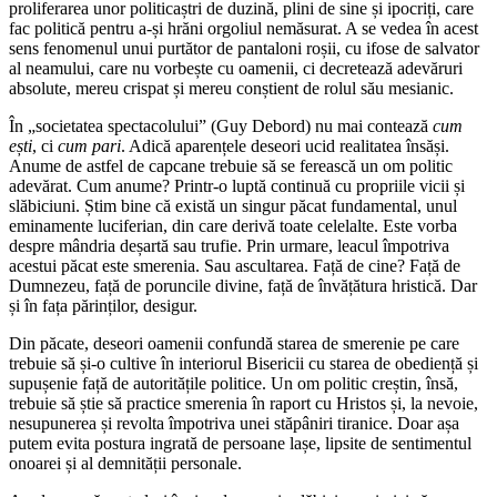
proliferarea unor politicaștri de duzină, plini de sine și ipocriți, care
fac politică pentru a-și hrăni orgoliul nemăsurat. A se vedea în acest
sens fenomenul unui purtător de pantaloni roșii, cu ifose de salvator
al neamului, care nu vorbește cu oamenii, ci decretează adevăruri
absolute, mereu crispat și mereu conștient de rolul său mesianic.
În „societatea spectacolului” (Guy Debord) nu mai contează
cum
ești
, ci
cum pari
. Adică aparențele deseori ucid realitatea însăși.
Anume de astfel de capcane trebuie să se ferească un om politic
adevărat. Cum anume? Printr-o luptă continuă cu propriile vicii și
slăbiciuni. Știm bine că există un singur păcat fundamental, unul
eminamente luciferian, din care derivă toate celelalte. Este vorba
despre mândria deșartă sau trufie. Prin urmare, leacul împotriva
acestui păcat este smerenia. Sau ascultarea. Față de cine? Față de
Dumnezeu, față de poruncile divine, față de învățătura hristică. Dar
și în fața părinților, desigur.
Din păcate, deseori oamenii confundă starea de smerenie pe care
trebuie să și-o cultive în interiorul Bisericii cu starea de obediență și
supușenie față de autoritățile politice. Un om politic creștin, însă,
trebuie să știe să practice smerenia în raport cu Hristos și, la nevoie,
nesupunerea și revolta împotriva unei stăpâniri tiranice. Doar așa
putem evita postura ingrată de persoane lașe, lipsite de sentimentul
onoarei și al demnității personale.