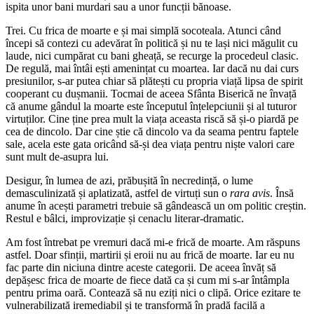
ispita unor bani murdari sau a unor funcții bănoase.
Trei. Cu frica de moarte e și mai simplă socoteala. Atunci când
începi să contezi cu adevărat în politică și nu te lași nici măgulit cu
laude, nici cumpărat cu bani gheață, se recurge la procedeul clasic.
De regulă, mai întâi ești amenințat cu moartea. Iar dacă nu dai curs
presiunilor, s-ar putea chiar să plătești cu propria viață lipsa de spirit
cooperant cu dușmanii. Tocmai de aceea Sfânta Biserică ne învață
că anume gândul la moarte este începutul înțelepciunii și al tuturor
virtuților. Cine ține prea mult la viața aceasta riscă să și-o piardă pe
cea de dincolo. Dar cine știe că dincolo va da seama pentru faptele
sale, acela este gata oricând să-și dea viața pentru niște valori care
sunt mult de-asupra lui.
Desigur, în lumea de azi, prăbușită în necredință, o lume
demasculinizată și aplatizată, astfel de virtuți sun o
rara avis
. Însă
anume în acești parametri trebuie să gândească un om politic creștin.
Restul e bâlci, improvizație și cenaclu literar-dramatic.
Am fost întrebat pe vremuri dacă mi-e frică de moarte. Am răspuns
astfel. Doar sfinții, martirii și eroii nu au frică de moarte. Iar eu nu
fac parte din niciuna dintre aceste categorii. De aceea învăț să
depășesc frica de moarte de fiece dată ca și cum mi s-ar întâmpla
pentru prima oară. Contează să nu eziți nici o clipă. Orice ezitare te
vulnerabilizată iremediabil și te transformă în pradă facilă a