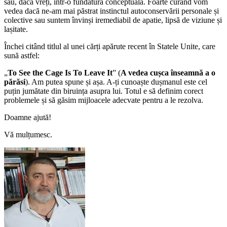
sau, dacă vreți, într-o fundătură conceptuală. Foarte curând vom
vedea dacă ne-am mai păstrat instinctul autoconservării personale și
colective sau suntem învinși iremediabil de apatie, lipsă de viziune și
lașitate.
Închei citând titlul al unei cărți apărute recent în Statele Unite, care
sună astfel:
„
To See the Cage Is To Leave It
” (
A vedea cușca înseamnă a o
părăsi
). Am putea spune și așa. A-ți cunoaște dușmanul este cel
puțin jumătate din biruința asupra lui. Totul e să definim corect
problemele și să găsim mijloacele adecvate pentru a le rezolva.
Doamne ajută!
Vă mulțumesc.