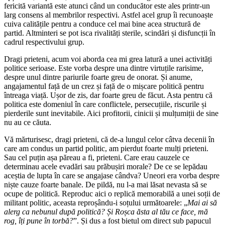
fericită variantă este atunci când un conducător este ales printr-un
larg consens al membrilor respectivi. Astfel acel grup îi recunoaște
cuiva calitățile pentru a conduce cel mai bine acea structură de
partid. Altminteri se pot isca rivalități sterile, scindări și disfuncții în
cadrul respectivului grup.
Dragi prieteni, acum voi aborda cea mi grea latură a unei activități
politice serioase. Este vorba despre una dintre virtuțile rarisime,
despre unul dintre pariurile foarte greu de onorat. Și anume,
angajamentul față de un crez și față de o mișcare politică pentru
întreaga viață. Ușor de zis, dar foarte greu de făcut. Asta pentru că
politica este domeniul în care conflictele, persecuțiile, riscurile și
pierderile sunt inevitabile. Aici profitorii, cinicii și mulțumiții de sine
nu au ce căuta.
Vă mărturisesc, dragi prieteni, că de-a lungul celor câtva decenii în
care am condus un partid politic, am pierdut foarte mulți prieteni.
Sau cel puțin așa păreau a fi, prieteni. Care erau cauzele ce
determinau acele evadări sau prăbușiri morale? De ce se lepădau
aceștia de lupta în care se angajase cândva? Uneori era vorba despre
niște cauze foarte banale. De pildă, nu l-a mai lăsat nevasta să se
ocupe de politică. Reproduc aici o replică memorabilă a unei soții de
militant politic, aceasta reproșându-i soțului următoarele: „
Mai ai să
alerg ca nebunul după politică? Și Roșca ăsta al tău ce face, mă
rog, îți pune în torbă?
”. Și dus a fost bietul om direct sub papucul