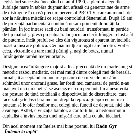
legislaturi succesive începând cu anul 1990, a pierdut alegerile.
Jubilație mare în tabăra dușmanilor, afișată cu generozitate de arme
de distrugere în masă precum perversul PRO TV, care au muncit de
zor la năruirea mișcării ce scăpa controlului Sistemului. După 19 ani
de prezență parlamentară continuă ne-am pomenit doborâți la
pământ. În joc intrase sacii cu bani murdari, transformați în partide
de tip mafiot și presă prostituată. Iar șocul acelei înfrângeri a fost atât
de puternic, încât praful s-a ales din viguroasa și aparent invincibila
noastră mișcare politică. Cei mai mulți au fugit care încotro. Vorba
ceea, victoriile au tare mulți părinți și nași de botez, numai
înfrângerile rămân mereu orfane.
Desigur, acea înfrângere majoră a fost precedată de un foarte lung și
metodic război mediatic, cei mai mulți dintre colegii mei de breaslă,
jurnaliștii acceptând cu bucurie postura de curve de presă în
schimbul unor onorarii grase. Iar foștii mei camarazi de partid n-au
mai avut nici un chef să se asocieze cu un perdant. Prea nesuferită
era postura de țintă cotidiană a dispozitivului de discreditare, care
face zob și te lăsa fără nici un drept la replică. Și apoi eu nu mai
puteam să le ofer foștilor mei colegi nici funcții de deputat, nici alte
avantaje. Astfel, civilizația banilor, a confortului, a hedonismului
capitalist a învins logica unei mișcări care trăia cu alte idealuri.
Din acel moment am înțeles mai bine poemul lui
Radu Gyr
„
Îndemn la luptă
”: