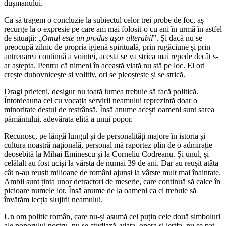
dușmanului.
Ca să tragem o concluzie la subiectul celor trei probe de foc, aș
recurge la o expresie pe care am mai folosit-o cu ani în urmă în astfel
de situații: „
Omul este un produs ușor alterabil
”. Și dacă nu se
preocupă zilnic de propria igienă spirituală, prin rugăciune și prin
antrenarea continuă a voinței, acesta se va strica mai repede decât s-
ar aștepta. Pentru că nimeni în această viață nu stă pe loc. El ori
crește duhovnicește și volitiv, ori se pleoștește și se strică.
Dragi prieteni, desigur nu toată lumea trebuie să facă politică.
Întotdeauna cei cu vocația servirii neamului reprezintă doar o
minoritate destul de restrânsă. Însă anume acești oameni sunt sarea
pământului, adevărata elită a unui popor.
Recunosc, pe lângă lungul și de personalități majore în istoria și
cultura noastră națională, personal mă raportez plin de o admirație
deosebită la Mihai Eminescu și la Corneliu Codreanu. Și unul, și
celălalt au fost uciși la vârsta de numai 39 de ani. Dar au reușit atâta
cât n-au reușit milioane de români ajunși la vârste mult mai înaintate.
Ambii sunt ținta unor detractori de meserie, care continuă să calce în
picioare numele lor. Însă anume de la oameni ca ei trebuie să
învățăm lecția slujirii neamului.
Un om politic român, care nu-și asumă cel puțin cele două simboluri
ale poporului nostru, nu se studiază, viața, opera și jertfa, nu se pat