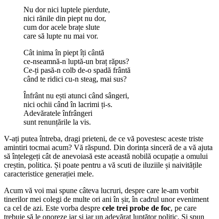
Nu dor nici luptele pierdute,
nici rănile din piept nu dor,
cum dor acele brațe slute
care să lupte nu mai vor.
Cât inima în piept îți cântă
ce-nseamnă-n luptă-un braț răpus?
Ce-ți pasă-n colb de-o spadă frântă
când te ridici cu-n steag, mai sus?
Înfrânt nu ești atunci când sângeri,
nici ochii când în lacrimi ți-s.
Adevăratele înfrângeri
sunt renunțările la vis.
V-ați putea întreba, dragi prieteni, de ce vă povestesc aceste triste
amintiri tocmai acum? Vă răspund. Din dorința sinceră de a vă ajuta
să înțelegeți cât de anevoiasă este această nobilă ocupație a omului
creștin, politica. Și poate pentru a vă scuti de iluziile și naivitățile
caracteristice generației mele.
Acum vă voi mai spune câteva lucruri, despre care le-am vorbit
tinerilor mei colegi de multe ori ani în șir, în cadrul unor eveniment
ca cel de azi. Este vorba despre
cele trei probe de foc
, pe care
trebuie să le onoreze iar și iar un adevărat luptător politic. Și spun