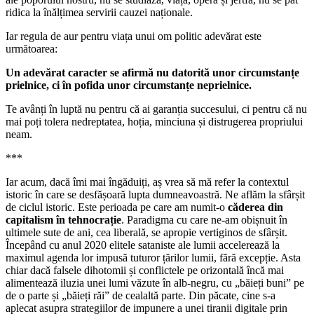
ridica la înălțimea servirii cauzei naționale.
Iar regula de aur pentru viața unui om politic adevărat este
următoarea:
Un adevărat caracter se afirmă nu datorită unor circumstanțe
prielnice, ci în pofida unor circumstanțe neprielnice.
Te avânți în luptă nu pentru că ai garanția succesului, ci pentru că nu
mai poți tolera nedreptatea, hoția, minciuna și distrugerea propriului
neam.
***
Iar acum, dacă îmi mai îngăduiți, aș vrea să mă refer la contextul
istoric în care se desfășoară lupta dumneavoastră. Ne aflăm la sfârșit
de ciclul istoric. Este perioada pe care am numit-o
căderea din
capitalism în tehnocrație
. Paradigma cu care ne-am obișnuit în
ultimele sute de ani, cea liberală, se apropie vertiginos de sfârșit.
Începând cu anul 2020 elitele sataniste ale lumii accelerează la
maximul agenda lor impusă tuturor țărilor lumii, fără excepție. Asta
chiar dacă falsele dihotomii și conflictele pe orizontală încă mai
alimentează iluzia unei lumi văzute în alb-negru, cu „băieți buni” pe
de o parte și „băieți răi” de cealaltă parte. Din păcate, cine s-a
aplecat asupra strategiilor de impunere a unei tiranii digitale prin