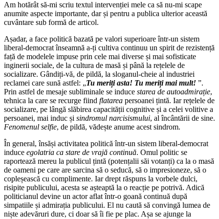
Am hotărât să-mi scriu textul intervenției mele ca să nu-mi scape
anumite aspecte importante, dar și pentru a publica ulterior această
cuvântare sub formă de articol.
Așadar, a face politică bazată pe valori superioare într-un sistem
liberal-democrat înseamnă a-ți cultiva continuu un spirit de rezistență
față de modelele impuse prin cele mai diverse și mai sofisticate
inginerii sociale, de la cultura de masă și până la rețelele de
socializare. Gândiți-vă, de pildă, la sloganul-cheie al industriei
reclamei care sună astfel: „
Tu meriți asta! Tu meriți mai mult!
”.
Prin astfel de mesaje subliminale se induce
starea de autoadmirație
,
tehnica la care se recurge fiind
flatarea
persoanei țintă. Iar rețelele de
socializare, pe lângă slăbirea capacității cognitive și a celei volitive a
persoanei, mai induc și
sindromul narcisismului
, al încântării de sine.
Fenomenul selfie
, de pildă, vădește anume acest sindrom.
În general, însăși activitatea politică într-un sistem liberal-democrat
induce
egolatria ca stare de vrajă continuă
. Omul politic se
raportează mereu la publicul țintă (potențalii săi votanți) ca la o masă
de oameni pe care are sarcina să o seducă, să o impresioneze, să o
copleșească cu complimente. Iar drept răspuns la vorbele dulci,
risipite publicului, acesta se așteaptă la o reacție pe potrivă. Adică
politicianul devine un actor aflat într-o goană continuă după
simpatiile și admirația publicului. El nu caută să convingă lumea de
niște adevăruri dure, ci doar să îi fie pe plac. Așa se ajunge la