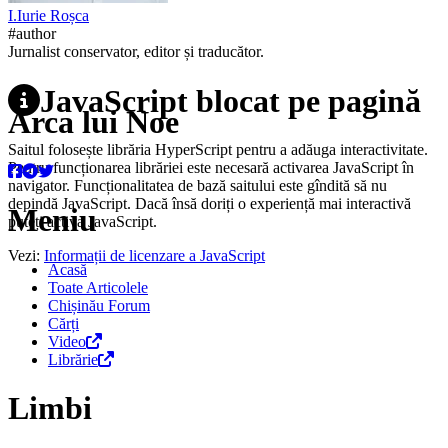
I.
Iurie
Roșca
#author
Jurnalist conservator, editor și traducător.
JavaScript blocat pe pagină
Arca lui Noe
Saitul folosește librăria HyperScript pentru a adăuga interactivitate.
Pentru funcționarea librăriei este necesară activarea JavaScript în
navigator. Funcționalitatea de bază saitului este gîndită să nu
depindă JavaScript. Dacă însă doriți o experiență mai interactivă
Meniu
puteți activa JavaScript.
Vezi:
Informații de licenzare a JavaScript
Acasă
Toate Articolele
Chișinău Forum
Cărți
Video
Librărie
Limbi