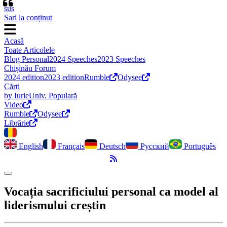
“
sus
Sari la conținut
Acasă
Toate Articolele
Blog Personal
2024 Speeches
2023 Speeches
Chișinău Forum
2024 edition
2023 edition
Rumble
Odysee
Cărți
by Iurie
Univ. Populară
Video
Rumble
Odysee
Librărie
English
Français
Deutsch
Русский
Português
Flux RSS
Comută modul întunecat
Vocația sacrificiului personal ca model al
liderismului creștin