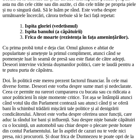
asta nu din cele citite sau din auzite, ci din cele trăite pe propria piele
și nu o singură dată. Să le luăm pe rând. Este vorba despre
următoarele încercări, cărora trebuie să le faci față repetat:
Ispita gloriei (vedetismul)
Ispita banului (a căpătuirii)
Frica de moarte (rezistența în fața amenințărilor).
Cu prima probă totul e deja clar. Omul găunos e ahtiat de
popularitate și amețește la primul compliment, atunci când se
pomenește luat în seamă de presă sau este flatat de către adepți.
Deseori intervine viclenia dușmanilor politici, care te laudă pentru a
te putea purta de căpăstru.
Doi. În politică este mereu prezent factorul financiar. În cele mai
diverse forme. Deseori este vorba despre sume mari și nedeclarate.
Ceea ce permite nu rareori cumpararea cu bucata sau cu ridicata a
unor politicieni în niște momente critice. Tot așa se întâmplă atunci
când votul tău din Parlament contează sau atunci când ți se oferă
bani în schimbul trădării mișcării tale politice și al denigrării
condicătorului. Alteori este vorba despre oferirea unor funcții, care
aduc la rândul lor bani și influență. Sau despre niște banale căpătuiri
cu o locuință, un automobil sau chiar despre o plecare peste hotare
din contul Parlamentului. Iar în asptfel de cazuri nu te vede nici
presa, nici procurorii. Și doar frica de Dumnezeu te poate opri de la