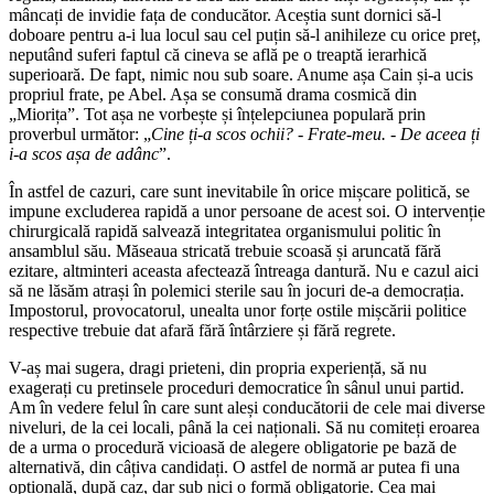
mâncați de invidie fața de conducător. Aceștia sunt dornici să-l
doboare pentru a-i lua locul sau cel puțin să-l anihileze cu orice preț,
neputând suferi faptul că cineva se află pe o treaptă ierarhică
superioară. De fapt, nimic nou sub soare. Anume așa Cain și-a ucis
propriul frate, pe Abel. Așa se consumă drama cosmică din
„Miorița”. Tot așa ne vorbește și înțelepciunea populară prin
proverbul următor: „
Cine ți-a scos ochii? - Frate-meu. - De aceea ți
i-a scos așa de adânc
”.
În astfel de cazuri, care sunt inevitabile în orice mișcare politică, se
impune excluderea rapidă a unor persoane de acest soi. O intervenție
chirurgicală rapidă salvează integritatea organismului politic în
ansamblul său. Măseaua stricată trebuie scoasă și aruncată fără
ezitare, altminteri aceasta afectează întreaga dantură. Nu e cazul aici
să ne lăsăm atrași în polemici sterile sau în jocuri de-a democrația.
Impostorul, provocatorul, unealta unor forțe ostile mișcării politice
respective trebuie dat afară fără întârziere și fără regrete.
V-aș mai sugera, dragi prieteni, din propria experiență, să nu
exagerați cu pretinsele proceduri democratice în sânul unui partid.
Am în vedere felul în care sunt aleși conducătorii de cele mai diverse
niveluri, de la cei locali, până la cei naționali. Să nu comiteți eroarea
de a urma o procedură vicioasă de alegere obligatorie pe bază de
alternativă, din câțiva candidați. O astfel de normă ar putea fi una
opțională, după caz, dar sub nici o formă obligatorie. Cea mai