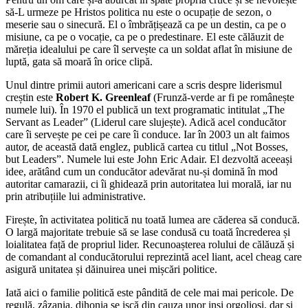
să-L urmeze pe Hristos politica nu este o ocupație de sezon, o
meserie sau o sinecură. El o îmbrățișează ca pe un destin, ca pe o
misiune, ca pe o vocație, ca pe o predestinare. El este călăuzit de
măreția idealului pe care îl servește ca un soldat aflat în misiune de
luptă, gata să moară în orice clipă.
Unul dintre primii autori americani care a scris despre liderismul
creștin este
Robert K. Greenleaf
(Frunză-verde ar fi pe românește
numele lui). În 1970 el publică un text programatic intitulat „The
Servant as Leader” (Liderul care slujește). Adică acel conducător
care îi servește pe cei pe care îi conduce. Iar în 2003 un alt faimos
autor, de această dată englez, publică cartea cu titlul „Not Bosses,
but Leaders”. Numele lui este John Eric Adair. El dezvoltă aceeași
idee, arătând cum un conducător adevărat nu-și domină în mod
autoritar camarazii, ci îi ghidează prin autoritatea lui morală, iar nu
prin atribuțiile lui administrative.
Firește, în activitatea politică nu toată lumea are căderea să conducă.
O largă majoritate trebuie să se lase condusă cu toată încrederea și
loialitatea față de propriul lider. Recunoașterea rolului de călăuză și
de comandant al conducătorului reprezintă acel liant, acel cheag care
asigură unitatea și dăinuirea unei mișcări politice.
Iată aici o familie politică este pândită de cele mai mai pericole. De
regulă, zâzania, dihonia se iscă din cauza unor inși orgolioși, dar și