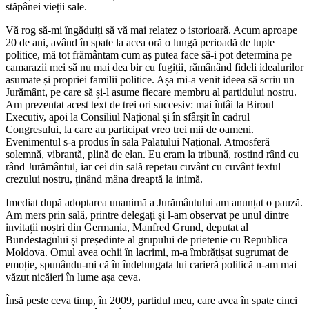
stăpânei vieții sale.
Vă rog să-mi îngăduiți să vă mai relatez o istorioară. Acum aproape
20 de ani, având în spate la acea oră o lungă perioadă de lupte
politice, mă tot frământam cum aș putea face să-i pot determina pe
camarazii mei să nu mai dea bir cu fugiții, rămânând fideli idealurilor
asumate și propriei familii politice. Așa mi-a venit ideea să scriu un
Jurământ, pe care să și-l asume fiecare membru al partidului nostru.
Am prezentat acest text de trei ori succesiv: mai întâi la Biroul
Executiv, apoi la Consiliul Național și în sfârșit în cadrul
Congresului, la care au participat vreo trei mii de oameni.
Evenimentul s-a produs în sala Palatului Național. Atmosferă
solemnă, vibrantă, plină de elan. Eu eram la tribună, rostind rând cu
rând Jurământul, iar cei din sală repetau cuvânt cu cuvânt textul
crezului nostru, ținând mâna dreaptă la inimă.
Imediat după adoptarea unanimă a Jurământului am anunțat o pauză.
Am mers prin sală, printre delegați și l-am observat pe unul dintre
invitații noștri din Germania, Manfred Grund, deputat al
Bundestagului și președinte al grupului de prietenie cu Republica
Moldova. Omul avea ochii în lacrimi, m-a îmbrățișat sugrumat de
emoție, spunându-mi că în îndelungata lui carieră politică n-am mai
văzut nicăieri în lume așa ceva.
Însă peste ceva timp, în 2009, partidul meu, care avea în spate cinci