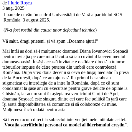
de
I.
Iurie
Roșca
3 aug. 2025
Luare de cuvânt în cadrul Universității de Vară a partidului SOS
România, 3 august 2025.
(
N-a fost rostită din cauza unor defecțiuni tehnice
)
Vă salut, dragi prieteni, și vă spun „Doamne ajută!”
Mai întâi aș dori să-i mulțumesc doamnei Diana Iovanovici Șoșoacă
pentru invitația pe care mi-a făcut-o să iau cuvântul la evenimentul
dumneavoastră. Însăși această invitație e o sfidare directă a tuturor
tabuurilor impuse de către puterea din umbră care controlează
România. După vreo două decenii și ceva de linșaj mediatic în presa
de la București, după ce am ajuns să fiu primul basarabean
stigmatizat cu interdicția de a intra în România, după ce că sunt
condamnat la șase ani cu executare pentru grave delicte de opinie la
Chișinău, iar acum sunt în așteptarea verdictului Curții de Apel,
doamna Șoșoacă este singura dintre cei care fac politică în țară care
își arată disponibilitatea să comunice și să colaboreze cu mine.
Mulțumesc încă o dată pentru asta.
Să trecem acum direct la subiectul intervenției mele intitulate astfel:
„
Vocația sacrificiului personal ca model al liderismului creștin
”.