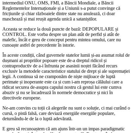
intermediul ONU, OMS, FMI, a Băncii Mondiale, a Băncii
Reglementelor Internaționale și a Uniunii s-a putut convinge că
fricțiunile și chiar războaiele dintre state nu anulează, ci doar
maschează și mai reușit agenda unică a sataniștilor.
Aceasta se reduce la două puncte de bază: DEPOPULARE și
CONTROL. Este vorba despre un plan atât de perfid și atât de
malefic, încât e greu de conceput pentru mintea omului, care nu
cunoaște astfel de precedente în istorie.
În aceste condiții, când guvernele statelor lumii și-au asumat rolul de
dușmani ai propriilor popoare este de-a dreptul ridicol și
contraproductiv de a-i înfrunta pe asasinii noștri făcând recurs
exclusiv la metodele caracteristice statului de drept și ale supremației
legii. A continua să ne cramponăm de niște mijloace de luptă
perimate și inoperante este ca și cum i-am reproșa călăului care a
ridicat securea de-asupra capului nostru că gestul lui este cumva
abuziv și nu se încadrează în normele democratice și nici în
directivele europene.
Ne-am convins cu toții că alegerile nu sunt o soluție, ci mai curând o
cursă, o pistă falsă, care deviază energiile energiile populare,
deturnându-le de la o luptă adevărată.
E greu să recunoaștem că am ajuns într-un un impas paradigmatic