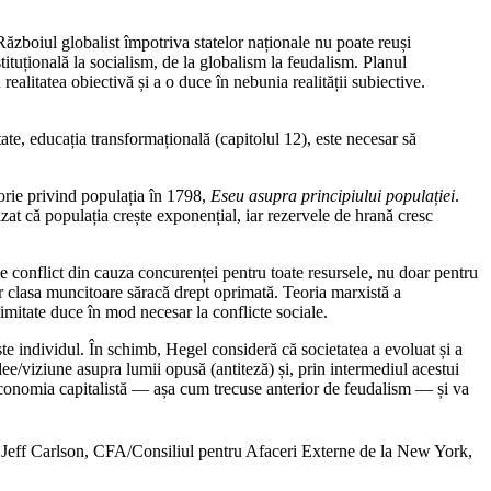
Războiul globalist împotriva statelor naționale nu poate reuși
tituțională la socialism, de la globalism la feudalism. Planul
realitatea obiectivă și a o duce în nebunia realității subiective.
ltate, educația transformațională (capitolul 12), este necesar să
orie privind populația în 1798,
Eseu asupra principiului populației
.
tizat că populația crește exponențial, iar rezervele de hrană cresc
 conflict din cauza concurenței pentru toate resursele, nu doar pentru
ar clasa muncitoare săracă drept oprimată. Teoria marxistă a
limitate duce în mod necesar la conflicte sociale.
te individul. În schimb, Hegel consideră că societatea a evoluat și a
dee/viziune asupra lumii opusă (antiteză) și, prin intermediul acestui
e economia capitalistă ― așa cum trecuse anterior de feudalism ― și va
iar Jeff Carlson, CFA/Consiliul pentru Afaceri Externe de la New York,