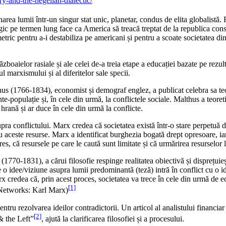
y-and-the-hegelian-dialectic/
rea lumii într-un singur stat unic, planetar, condus de elita globalistă. 
egic pe termen lung face ca America să treacă treptat de la republica cons
etric pentru a-i destabiliza pe americani și pentru a scoate societatea din 
războaielor rasiale și ale celei de-a treia etape a educației bazate pe rezu
rul marxismului și al diferitelor sale specii.
hus (1766-1834), economist și demograf englez, a publicat celebra sa te
nte-populație și, în cele din urmă, la conflictele sociale. Malthus a teore
hrană și ar duce în cele din urmă la conflicte.
 conflictului. Marx credea că societatea există într-o stare perpetuă de
tru aceste resurse. Marx a identificat burghezia bogată drept opresoare, i
es, că resursele pe care le caută sunt limitate și că urmărirea resurselor 
770-1831), a cărui filosofie respinge realitatea obiectivă și disprețuieș
e o idee/viziune asupra lumii predominantă (teză) intră în conflict cu o i
 Marx credea că, prin acest proces, societatea va trece în cele din urmă d
[1]
 Networks: Karl Marx)
ntru rezolvarea ideilor contradictorii. Un articol al analistului financ
[2]
& the Left”
, ajută la clarificarea filosofiei și a procesului.