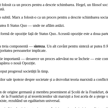
t folosit ca un proces pentru a descrie schimbarea. Hegel, un filosof soci
ată.
 subtil. Marx a folosit-o ca un proces pentru a descrie schimbarea socială.
utea fi Status Quo ― unde ne aflăm astăzi.
e o formă de opoziție față de Status Quo. Această opoziție este a doua 
 a treia componentă ―
sinteza
. Un alt cuvânt pentru sinteză ar putea fi
joritatea persoanelor implicate.
ție importantă ― deoarece un proces adevărat nu se încheie ― este cont
apărea o nouă Opoziție.
put progresul societății în timp.
r sale ipoteze despre societate și a dezvoltat teoria marxistă a conflictul
 de origine germană și membru proeminent al Școlii de la Frankfurt, de
e la Frankfurt și al teoreticienilor săi marxiști a fost acela de a șterge s
 existe, rezultând un egalitarism universal.