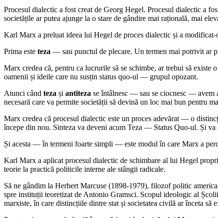
Procesul dialectic a fost creat de Georg Hegel. Procesul dialectic a fos
societățile ar putea ajunge la o stare de gândire mai rațională, mai elev
Karl Marx a preluat ideea lui Hegel de proces dialectic și a modificat-o
Prima este
teza
― sau punctul de plecare. Un termen mai potrivit ar p
Marx credea că, pentru ca lucrurile să se schimbe, ar trebui să exist
oamenii și ideile care nu susțin status quo-ul ― grupul opozant.
Atunci când
teza
și
antiteza
se întâlnesc ― sau se ciocnesc ― avem
necesară care va permite societății să devină un loc mai bun pentru ma
Marx credea că procesul dialectic este un proces adevărat ― o distinc
începe din nou. Sinteza va deveni acum Teza ― Status Quo-ul. Și va 
Și acesta ― în termeni foarte simpli ― este modul în care Marx a perce
Karl Marx a aplicat procesul dialectic de schimbare al lui Hegel propriilo
teorie la practică politicile interne ale stângii radicale.
Să ne gândim la Herbert Marcuse (1898-1979), filozof politic american
spre instituții teoretizat de Antonio Gramsci. Scopul ideologic al Școlii d
marxiste, în care distincțiile dintre stat și societatea civilă ar înceta să