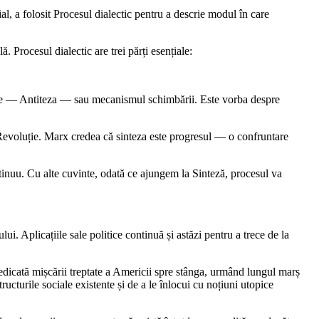
al, a folosit Procesul dialectic pentru a descrie modul în care
 Procesul dialectic are trei părți esențiale:
parte ― Antiteza ― sau mecanismul schimbării. Este vorba despre
 Revoluție. Marx credea că sinteza este progresul ― o confruntare
inuu. Cu alte cuvinte, odată ce ajungem la Sinteză, procesul va
ui. Aplicațiile sale politice continuă și astăzi pentru a trece de la
dicată mișcării treptate a Americii spre stânga, urmând lungul marș
tructurile sociale existente și de a le înlocui cu noțiuni utopice