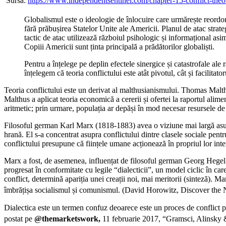
Sursa:
https://www.independentsentinel.com/chapter-15-conflict-theor
Globalismul este o ideologie de înlocuire care urmărește reordona
fără prăbușirea Statelor Unite ale Americii. Planul de atac strat
tactic de atac utilizează războiul psihologic și informațional asim
Copiii Americii sunt ținta principală a prădătorilor globaliști.
Pentru a înțelege pe deplin efectele sinergice și catastrofale ale 
înțelegem că teoria conflictului este atât pivotul, cât și facilitato
Teoria conflictului este un derivat al malthusianismului. Thomas Malt
Malthus a aplicat teoria economică a cererii și ofertei la raportul alime
aritmetic; prin urmare, populația ar depăși în mod necesar resursele de 
Filosoful german Karl Marx (1818-1883) avea o viziune mai largă asupra
hrană. El s-a concentrat asupra conflictului dintre clasele sociale pen
conflictului presupune că ființele umane acționează în propriul lor inter
Marx a fost, de asemenea, influențat de filosoful german Georg Hegel (1
progresat în conformitate cu legile “dialecticii”, un model ciclic în car
conflict, determină apariția unei creații noi, mai meritorii (sinteză).
îmbrățișa socialismul și comunismul. (David Horowitz, Discover the
Dialectica este un termen confuz deoarece este un proces de conflict pe
postat pe
@themarketswork,
11 februarie 2017, “Gramsci, Alinsky 