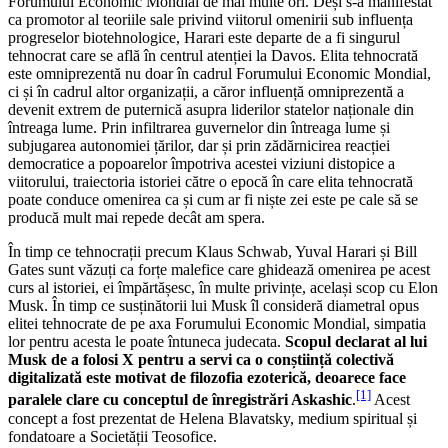
Forumului Economic Mondial de mai multe ori. Deși s-a manifestat
ca promotor al teoriile sale privind viitorul omenirii sub influența
progreselor biotehnologice, Harari este departe de a fi singurul
tehnocrat care se află în centrul atenției la Davos. Elita tehnocrată
este omniprezentă nu doar în cadrul Forumului Economic Mondial,
ci și în cadrul altor organizații, a căror influență omniprezentă a
devenit extrem de puternică asupra liderilor statelor naționale din
întreaga lume. Prin infiltrarea guvernelor din întreaga lume și
subjugarea autonomiei țărilor, dar și prin zădărnicirea reacției
democratice a popoarelor împotriva acestei viziuni distopice a
viitorului, traiectoria istoriei către o epocă în care elita tehnocrată
poate conduce omenirea ca și cum ar fi niște zei este pe cale să se
producă mult mai repede decât am spera.
În timp ce tehnocrații precum Klaus Schwab, Yuval Harari și Bill
Gates sunt văzuți ca forțe malefice care ghidează omenirea pe acest
curs al istoriei, ei împărtășesc, în multe privințe, același scop cu Elon
Musk. În timp ce susținătorii lui Musk îl consideră diametral opus
elitei tehnocrate de pe axa Forumului Economic Mondial, simpatia
lor pentru acesta le poate întuneca judecata.
Scopul declarat al lui
Musk de a folosi X pentru a servi ca o conștiință colectivă
digitalizată este motivat de filozofia ezoterică, deoarece face
[1]
paralele clare cu conceptul de înregistrări Askashic
.
Acest
concept a fost prezentat de Helena Blavatsky, medium spiritual și
fondatoare a Societății Teosofice.