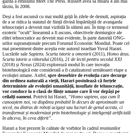
gazdă a emisiunii Meet The Press. Russert avea să moară 4 ani mai
târziu, în 2008.
Deși a fost ascunsă cu mai multă grijă în zilele de demult, aspirația
de a se ridica la statutul de ființă divină împărtășită de avangarda
tehnocrației a devenit mai vizibilă în ultimii ani. În timp ce termenul
ezoteric “ocult” înseamnă a fi ascuns, obiectivele demiurgice ale
elitei tehnocratice au devenit mai evidente, în parte datorită ONG-
urilor supranaționale precum Forumul Economic Mondial. Poate cel
mai proeminent dintre aceștia este autorul israelian Yuval Harari.
Lucrările sale
Sapiens. Scurta istorie a omenirii
(2011),
Homo deus.
Scurta istorie a viitorului
(2016),
21 de lectii pentru secolul XXI
(2018) și
Nexus
(2024) explorează modul în care inovația
biotehnologică este considerată a fi catalizatorul următoarei etape a
evoluției umane. Astfel,
spre deosebire de evoluția care decurge
din ordinea naturală a vieții, Harari postulează că forțele
deterministe ale evoluției umanității, insuflate de tehnocrație,
vor conduce la o clasă de ființe umane care îi vor depăși pe
ceilalți oameni
. Potrivit lui Harari,
“Homo sapiens, așa cum îl
cunoaștem noi, va dispărea probabil în decurs de aproximativ un
secol, nu distrus de roboți ucigași sau lucruri de genul acesta, ci
transformat și modernizat prin biotehnologie și inteligență artificială
în altceva, în ceva diferit”
.
Harari a fost prezent în calitate de vorbitor în cadrul reuniunilor