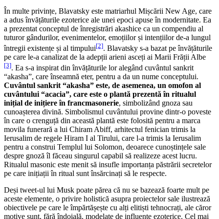
În multe privințe, Blavatsky este matriarhul Mișcării New Age, care
a adus învățăturile ezoterice ale unei epoci apuse în modernitate. Ea
a prezentat conceptul de înregistrări akashice ca un compendiu al
tuturor gândurilor, evenimentelor, emoțiilor și intențiilor de-a lungul
[2]
întregii existențe și al timpului
. Blavatsky s-a bazat pe învățăturile
pe care le-a canalizat de la adepții arieni asceți ai Marii Frății Albe
[3]
. Ea s-a inspirat din învățăturile lor alegând cuvântul sankrit
“akasha”, care înseamnă eter, pentru a da un nume conceptului.
Cuvântul sankrit “akasha” este, de asemenea, un omofon al
cuvântului “acacia”, care este o plantă prezentă în ritualul
inițial de inițiere în francmasonerie
, simbolizând gnoza sau
cunoașterea divină. Simbolismul cuvântului provine dintr-o poveste
în care o crenguță din această plantă este folosită pentru a marca
movila funerară a lui Chiram Abiff, arhitectul fenician trimis la
Ierusalim de regele Hiram I al Tirului, care l-a trimis la Ierusalim
pentru a construi Templul lui Solomon, deoarece cunoștințele sale
despre gnoză îl făceau singurul capabil să realizeze acest lucru.
Ritualul masonic este menit să insufle importanța păstrării secretelor
pe care inițiații în ritual sunt însărcinați să le respecte.
Deși tweet-ul lui Musk poate părea că nu se bazează foarte mult pe
aceste elemente, o privire holistică asupra proiectelor sale ilustrează
obiectivele pe care le împărtășește cu alți elitiști tehnocrați, ale căror
motive sunt, fără îndoială, modelate de influențe ezoterice. Cel mai