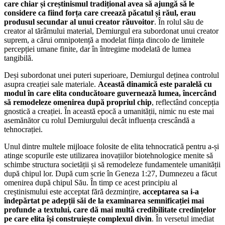
care chiar și creștinismul tradițional avea să ajungă să le
considere ca fiind forța care creează păcatul și răul, erau
produsul secundar al unui creator răuvoitor
. În rolul său de
creator al tărâmului material, Demiurgul era subordonat unui creator
suprem, a cărui omnipotență a modelat ființa dincolo de limitele
percepției umane finite, dar în întregime modelată de lumea
tangibilă.
Deși subordonat unei puteri superioare, Demiurgul deținea controlul
asupra creației sale materiale.
Această dinamică este paralelă cu
modul în care elita conducătoare guvernează lumea, încercând
să remodeleze omenirea după propriul chip
, reflectând concepția
gnostică a creației. În această epocă a umanității, nimic nu este mai
asemănător cu rolul Demiurgului decât influența crescândă a
tehnocrației.
Unul dintre multele mijloace folosite de elita tehnocratică pentru a-și
atinge scopurile este utilizarea inovațiilor biotehnologice menite să
schimbe structura societății și să remodeleze fundamentele umanității
după chipul lor. După cum scrie în Geneza 1:27, Dumnezeu a făcut
omenirea după chipul Său. În timp ce acest principiu al
creștinismului este acceptat fără dezmințire,
acceptarea sa i-a
îndepărtat pe adepții săi de la examinarea semnificației mai
profunde a textului, care dă mai multă credibilitate credințelor
pe care elita își construiește complexul divin
. În versetul imediat