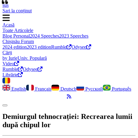
“
sus
Sari la conținut
Acasă
Toate Articolele
Blog Personal
2024 Speeches
2023 Speeches
Chișinău Forum
2024 edition
2023 edition
Rumble
Odysee
Cărți
by Iurie
Univ. Populară
Video
Rumble
Odysee
Librărie
English
Français
Deutsch
Русский
Português
Flux RSS
Comută modul întunecat
Demiurgul tehnocrației: Recrearea lumii
după chipul lor