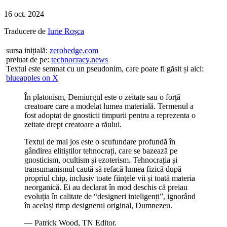
16 oct. 2024
Traducere
de
Iurie Roșca
sursa inițială:
zerohedge.com
preluat de pe:
technocracy.news
Textul este semnat cu un pseudonim, care poate fi găsit și aici:
blueapples on X
În platonism, Demiurgul este o zeitate sau o forță
creatoare care a modelat lumea materială. Termenul a
fost adoptat de gnosticii timpurii pentru a reprezenta o
zeitate drept creatoare a răului.
Textul de mai jos este o scufundare profundă în
gândirea elitiștilor tehnocrați, care se bazează pe
gnosticism, ocultism și ezoterism. Tehnocrația și
transumanismul caută să refacă lumea fizică după
propriul chip, inclusiv toate ființele vii și toată materia
neorganică. Ei au declarat în mod deschis că preiau
evoluția în calitate de “designeri inteligenți”, ignorând
în același timp designerul original, Dumnezeu.
― Patrick Wood, TN Editor.