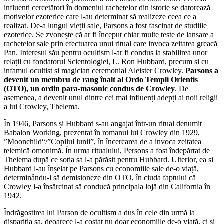
influenți cercetători în domeniul rachetelor din istorie se datorează
motivelor ezoterice care l-au determinat să realizeze ceea ce a
realizat. De-a lungul vieții sale, Parsons a fost fascinat de studiile
ezoterice. Se zvonește că ar fi început chiar multe teste de lansare a
rachetelor sale prin efectuarea unui ritual care invoca zeitatea greacă
Pan. Interesul său pentru ocultism l-ar fi condus la stabilirea unor
relații cu fondatorul Scientologiei, L. Ron Hubbard, precum și cu
infamul ocultist și magician ceremonial Aleister Crowley.
Parsons a
devenit un membru de rang înalt al Ordo Templi Orientis
(OTO), un ordin para-masonic condus de Crowley
. De
asemenea, a devenit unul dintre cei mai influenți adepți ai noii religii
a lui Crowley, Thelema.
În 1946, Parsons și Hubbard s-au angajat într-un ritual denumit
Babalon Working, prezentat în romanul lui Crowley din 1929,
”Moonchild“/”Copilul lunii”, în încercarea de a invoca zeitatea
telemică omonimă. În urma ritualului, Persons a fost îndepărtat de
Thelema după ce soția sa l-a părăsit pentru Hubbard. Ulterior, ea și
Hubbard l-au înșelat pe Parsons cu economiile sale de-o viață,
determinându-l să demisioneze din OTO, în ciuda faptului că
Crowley l-a însărcinat să conducă principala lojă din California în
1942.
Îndrăgostirea lui Parson de ocultism a dus în cele din urmă la
dispariția sa, deoarece l-a costat nu doar economiile de-o viață, ci și