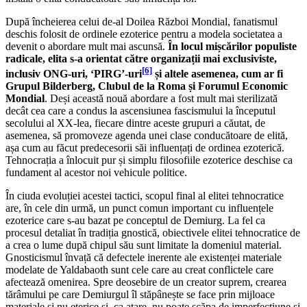
După încheierea celui de-al Doilea Război Mondial, fanatismul
deschis folosit de ordinele ezoterice pentru a modela societatea a
devenit o abordare mult mai ascunsă.
În locul mișcărilor populiste
radicale, elita s-a orientat către organizații mai exclusiviste,
[6]
inclusiv ONG-uri, ‘PIRG’-uri
și altele asemenea, cum ar fi
Grupul Bilderberg, Clubul de la Roma și Forumul Economic
Mondial
. Deși această nouă abordare a fost mult mai sterilizată
decât cea care a condus la ascensiunea fascismului la începutul
secolului al XX-lea, fiecare dintre aceste grupuri a căutat, de
asemenea, să promoveze agenda unei clase conducătoare de elită,
așa cum au făcut predecesorii săi influențați de ordinea ezoterică.
Tehnocrația a înlocuit pur și simplu filosofiile ezoterice deschise ca
fundament al acestor noi vehicule politice.
În ciuda evoluției acestei tactici, scopul final al elitei tehnocratice
are, în cele din urmă, un punct comun important cu influențele
ezoterice care s-au bazat pe conceptul de Demiurg. La fel ca
procesul detaliat în tradiția gnostică, obiectivele elitei tehnocratice de
a crea o lume după chipul său sunt limitate la domeniul material.
Gnosticismul învață că defectele inerente ale existenței materiale
modelate de Yaldabaoth sunt cele care au creat conflictele care
afectează omenirea. Spre deosebire de un creator suprem, crearea
tărâmului pe care Demiurgul îl stăpânește se face prin mijloace
materiale și nu eterice și, ca atare, nu poate scăpa de imperfecțiune și