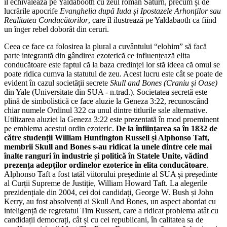
îl echivalează pe Yaldabooth cu zeul roman Saturn, precum și de
lucrările apocrife
Evanghelia după Iuda și Ipostazele Arhonților sau
Realitatea Conducătorilor
, care îl ilustrează pe Yaldabaoth ca fiind
un înger rebel doborât din ceruri.
Ceea ce face ca folosirea la plural a cuvântului “elohim” să facă
parte integrantă din gândirea ezoterică ce influențează elita
conducătoare este faptul că la baza credinței lor stă ideea că omul se
poate ridica cumva la statutul de zeu. Acest lucru este cât se poate de
evident în cazul societății secrete
Skull and Bones (Craniu și Oase)
din Yale (Universitate din SUA - n.trad.). Societatea secretă este
plină de simbolistică ce face aluzie la Geneza 3:22, recunoscând
chiar numele Ordinul 322 ca unul dintre titlurile sale alternative.
Utilizarea aluziei la Geneza 3:22 este prezentată în mod proeminent
pe emblema acestui ordin ezoteric.
De la înființarea sa în 1832 de
către studenții William Huntington Russell și Alphonso Taft,
membrii Skull and Bones s-au ridicat la unele dintre cele mai
înalte ranguri în industrie și politică în Statele Unite, vădind
prezența adepților ordinelor ezoterice în elita conducătoare
.
Alphonso Taft a fost tatăl viitorului președinte al SUA și președinte
al Curții Supreme de Justiție, William Howard Taft. La alegerile
prezidențiale din 2004, cei doi candidați, George W. Bush și John
Kerry, au fost absolvenți ai Skull And Bones, un aspect abordat cu
inteligență de regretatul Tim Russert, care a ridicat problema atât cu
candidații democrați, cât și cu cei republicani, în calitatea sa de