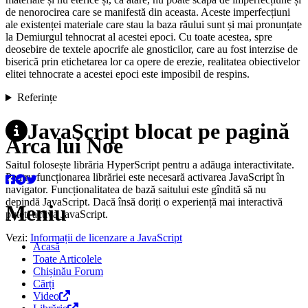
de nenorocirea care se manifestă din aceasta. Aceste imperfecțiuni
ale existenței materiale care stau la baza răului sunt și mai pronunțate
la Demiurgul tehnocrat al acestei epoci. Cu toate acestea, spre
deosebire de textele apocrife ale gnosticilor, care au fost interzise de
biserică prin etichetarea lor ca opere de erezie, realitatea obiectivelor
elitei tehnocrate a acestei epoci este imposibil de respins.
Referințe
JavaScript blocat pe pagină
Arca lui Noe
Saitul folosește librăria HyperScript pentru a adăuga interactivitate.
Pentru funcționarea librăriei este necesară activarea JavaScript în
navigator. Funcționalitatea de bază saitului este gîndită să nu
depindă JavaScript. Dacă însă doriți o experiență mai interactivă
Meniu
puteți activa JavaScript.
Vezi:
Informații de licenzare a JavaScript
Acasă
Toate Articolele
Chișinău Forum
Cărți
Video