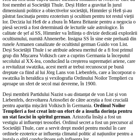
fost membri ai Societății Thule. Deși Hitler a gravitat în jurul
dimensiunii politice a obiectivelor societății, Himmler și Heß și-au
păstrat fascinația pentru ezoterism și ocultism pentru tot restul vieții
lor. Decizia lui Heß de a zbura în Marea Britanie pentru a negocia o
piesă secretă a fost determinată de lecturile sale astrologice. În
calitate de șef al SS, Himmler va înființa o divizie dedicată explorării
ocultismului, numită Ahnenerbe. Insigna SS în sine este preluată din
runele Armanen canalizate de ocultistul german Guido von List.
Deși Societății Thule i se atribuie adesea meritul de a fi fost primul
grup din Mișcarea Volkisch care a cuprins Germania la începutul
secolului al XX-lea, conducând la creșterea supremației ariene, care
a revitalizat swatzika, acest merit ar trebui recunoscut pe bună
dreptate ca fiind al lui Jörg Lans von Liebenfels, care a încorporat o
swatzika în heraldica și vexilografia Ordinului Noilor Templieri cu
aproape un sfert de secol mai devreme, în 1900.
Deși membrii Partidului Nazist s-au distanțat de von List și von
Liebenfels, dezvoltarea Ariosofiei de către aceștia a fost crucială
pentru apariția mișcării Volkisch în Germania.
Ordinul Noilor
Templieri a fost creat într-un efort de a insufla dorința pentru
un stat fascist în spiritul german
. Ariozofia însăși a fost un
vestigiu al influenței teosofiei. Ordinul secret a fost un precursor al
Societății Thule, care a servit drept model pentru modul în care
ordinele ezoterice ar influența climatul politic al națiunilor pentru a
instala o elită conducătoare sub influența lor.