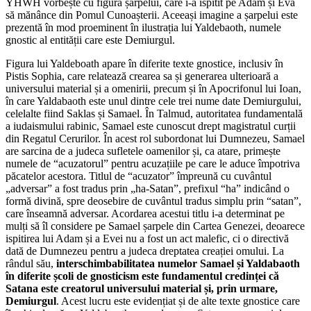
YHWH vorbește cu figura șarpelui, care i-a ispitit pe Adam și Eva
să mănânce din Pomul Cunoașterii. Aceeași imagine a șarpelui este
prezentă în mod proeminent în ilustrația lui Yaldebaoth, numele
gnostic al entității care este Demiurgul.
Figura lui Yaldeboath apare în diferite texte gnostice, inclusiv în
Pistis Sophia, care relatează crearea sa și generarea ulterioară a
universului material și a omenirii, precum și în Apocrifonul lui Ioan,
în care Yaldabaoth este unul dintre cele trei nume date Demiurgului,
celelalte fiind Saklas și Samael. În Talmud, autoritatea fundamentală
a iudaismului rabinic, Samael este cunoscut drept magistratul curții
din Regatul Cerurilor. În acest rol subordonat lui Dumnezeu, Samael
are sarcina de a judeca sufletele oamenilor și, ca atare, primește
numele de “acuzatorul” pentru acuzațiile pe care le aduce împotriva
păcatelor acestora. Titlul de “acuzator” împreună cu cuvântul
„adversar” a fost tradus prin „ha-Satan”, prefixul “ha” indicând o
formă divină, spre deosebire de cuvântul tradus simplu prin “satan”,
care înseamnă adversar. Acordarea acestui titlu i-a determinat pe
mulți să îl considere pe Samael șarpele din Cartea Genezei, deoarece
ispitirea lui Adam și a Evei nu a fost un act malefic, ci o directivă
dată de Dumnezeu pentru a judeca dreptatea creației omului. La
rândul său,
interschimbabilitatea numelor Samael și Yaldabaoth
în diferite școli de gnosticism este fundamentul credinței că
Satana este creatorul universului material și, prin urmare,
Demiurgul
. Acest lucru este evidențiat și de alte texte gnostice care