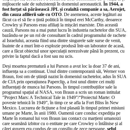
mijloacele sale de subzistență în domeniul aeronauticii.
În 1944, a
fost forțat să părăsească JPL și cealaltă companie a sa, Aerojet,
din cauza afilierii sale cu OTO
. De asemenea, aceste legături au
făcut ca el să fie o țintă politică în timpul erei McCarthy, deoarece
Crowley și Parsons erau afiliați la mișcări marxiste. Din această
cauză, Parsons nu a mai putut lucra în industria rachetelor din SUA,
bazându-se pe un rol de consultant în cadrul programului de rachete
al Israelului, aceasta fiind una dintre singurele sale surse de venit,
înainte de a muri într-o explozie produsă într-un laborator de acasă,
care a făcut obiectul unor speculații nerezolvate până în prezent, cu
privire la faptul dacă a fost sau nu ucis.
Deși moartea prematură a lui Parson a avut loc la doar 37 de ani,
influența sa a continuat. Unul dintre contemporanii săi, Werner von
Braun, fost om de știință nazist în domeniul rachetelor, adus în SUA
de CIA prin operațiunea Paperclip, a fost unul dintre cei mulți
influențați de munca lui Parsons. În timpul contribuțiilor sale la
programul spațial al NASA, von Braun a scris un roman intitulat
”Project Mars: A Technical Tale in 1949”/“Proiectul Marte: O
poveste tehnică în 1949”, în timp ce se afla la Fort Bliss în New
Mexico. Lucrarea de ficțiune a fost plasată în timpul primei misiuni
umane pe Marte, în anii 1980. Oamenii care conduc expediția pe
Marte în romanul lui von Braun iau contact cu marțieni umanoizi
care seamănă izbitor cu o entitate pe care Crowley o întâlnise și al
cărei guvern era condus de un consiliu de zece persoane,
șeful