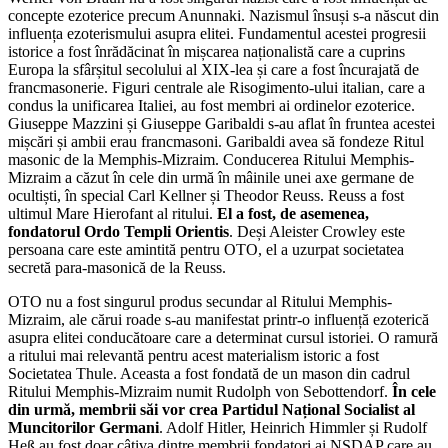
concepte ezoterice precum Anunnaki. Nazismul însuși s-a născut din
influența ezoterismului asupra elitei. Fundamentul acestei progresii
istorice a fost înrădăcinat în mișcarea naționalistă care a cuprins
Europa la sfârșitul secolului al XIX-lea și care a fost încurajată de
francmasonerie. Figuri centrale ale Risogimento-ului italian, care a
condus la unificarea Italiei, au fost membri ai ordinelor ezoterice.
Giuseppe Mazzini și Giuseppe Garibaldi s-au aflat în fruntea acestei
mișcări și ambii erau francmasoni. Garibaldi avea să fondeze Ritul
masonic de la Memphis-Mizraim. Conducerea Ritului Memphis-
Mizraim a căzut în cele din urmă în mâinile unei axe germane de
ocultiști, în special Carl Kellner și Theodor Reuss. Reuss a fost
ultimul Mare Hierofant al ritului.
El a fost, de asemenea,
fondatorul Ordo Templi Orientis
. Deși Aleister Crowley este
persoana care este amintită pentru OTO, el a uzurpat societatea
secretă para-masonică de la Reuss.
OTO nu a fost singurul produs secundar al Ritului Memphis-
Mizraim, ale cărui roade s-au manifestat printr-o influență ezoterică
asupra elitei conducătoare care a determinat cursul istoriei. O ramură
a ritului mai relevantă pentru acest materialism istoric a fost
Societatea Thule. Aceasta a fost fondată de un mason din cadrul
Ritului Memphis-Mizraim numit Rudolph von Sebottendorf.
În cele
din urmă, membrii săi vor crea Partidul Național Socialist al
Muncitorilor Germani
. Adolf Hitler, Heinrich Himmler și Rudolf
Heß au fost doar câțiva dintre membrii fondatori ai NSDAP care au