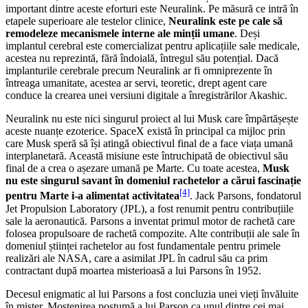
important dintre aceste eforturi este Neuralink. Pe măsură ce intră în
etapele superioare ale testelor clinice,
Neuralink este pe cale să
remodeleze mecanismele interne ale minții umane
. Deși
implantul cerebral este comercializat pentru aplicațiile sale medicale,
acestea nu reprezintă, fără îndoială, întregul său potențial. Dacă
implanturile cerebrale precum Neuralink ar fi omniprezente în
întreaga umanitate, acestea ar servi, teoretic, drept agent care
conduce la crearea unei versiuni digitale a înregistrărilor Akashic.
Neuralink nu este nici singurul proiect al lui Musk care împărtășește
aceste nuanțe ezoterice. SpaceX există în principal ca mijloc prin
care Musk speră să își atingă obiectivul final de a face viața umană
interplanetară. Această misiune este întruchipată de obiectivul său
final de a crea o așezare umană pe Marte. Cu toate acestea,
Musk
nu este singurul savant în domeniul rachetelor a cărui fascinație
[4]
pentru Marte i-a alimentat activitatea
. Jack Parsons, fondatorul
Jet Propulsion Laboratory (JPL), a fost renumit pentru contribuțiile
sale la aeronautică. Parsons a inventat primul motor de rachetă care
folosea propulsoare de rachetă compozite. Alte contribuții ale sale în
domeniul științei rachetelor au fost fundamentale pentru primele
realizări ale NASA, care a asimilat JPL în cadrul său ca prim
contractant după moartea misterioasă a lui Parsons în 1952.
Decesul enigmatic al lui Parsons a fost concluzia unei vieți învăluite
în mister. Moștenirea postumă a lui Parson ca unul dintre cei mai