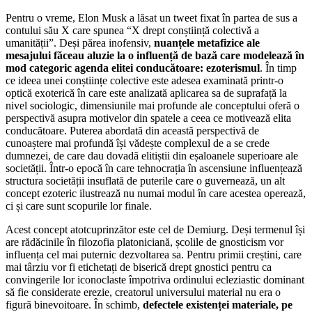
Pentru o vreme, Elon Musk a lăsat un tweet fixat în partea de sus a
contului său X care spunea “X drept conștiință colectivă a
umanității”. Deși părea inofensiv,
nuanțele metafizice ale
mesajului făceau aluzie la o influență de bază care modelează în
mod categoric agenda elitei conducătoare: ezoterismul
. În timp
ce ideea unei conștiințe colective este adesea examinată printr-o
optică exoterică în care este analizată aplicarea sa de suprafață la
nivel sociologic, dimensiunile mai profunde ale conceptului oferă o
perspectivă asupra motivelor din spatele a ceea ce motivează elita
conducătoare. Puterea abordată din această perspectivă de
cunoaștere mai profundă își vădește complexul de a se crede
dumnezei, de care dau dovadă elitiștii din eșaloanele superioare ale
societății. Într-o epocă în care tehnocrația în ascensiune influențează
structura societății insuflată de puterile care o guvernează, un alt
concept ezoteric ilustrează nu numai modul în care acestea operează,
ci și care sunt scopurile lor finale.
Acest concept atotcuprinzător este cel de Demiurg. Deși termenul își
are rădăcinile în filozofia platoniciană, școlile de gnosticism vor
influența cel mai puternic dezvoltarea sa. Pentru primii creștini, care
mai târziu vor fi etichetați de biserică drept gnostici pentru ca
convingerile lor iconoclaste împotriva ordinului ecleziastic dominant
să fie considerate erezie, creatorul universului material nu era o
figură binevoitoare. În schimb,
defectele existenței materiale, pe