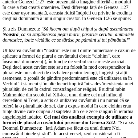
anterior Genezei 1:27, este prezentată o imagine diferită a modului
în care a fost creată omenirea. Deși diferența față de Geneza 1:27
este doar ușor nuanțată, aceasta ridică îndoieli cu privire la credința
creștină dominantă a unui singur creator. În Geneza 1:26 se spune:
Și a zis Dumnezeu:
"Să facem om după chipul și după asemănarea
Noastră
, ca să stăpânească peștii mării, păsările cerului, animalele
domestice, toate vietățile ce se târăsc pe pământ și tot pământul!"
Utilizarea cuvântului “nostru” este unul dintre numeroasele cazuri de
aplicare a formei de plural a cuvântului ebraic “elohim”, care
înseamnă dumnezeu(i), în funcție de verbul cu care este asociat.
Deși dacă acest cuvânt este sau nu folosit în mod corespunzător la
plural este un subiect de dezbatere pentru teologi, lingviști și alții
asemenea, o școală de gândire predominantă este că utilizarea sa în
Vechiul Testament și în alte locuri implică într-adevăr existența unei
pluralități de zei în cadrul constrângerilor religiei. Eruditul rabin
Maimonide din secolul al XII-lea, unul dintre cei mai influenți
cercetători ai Torei, a scris că utilizarea cuvântului nu numai că se
referă la o pluralitate de zei, dar a expus modul în care elohim erau
ființe divine care ocupau al șaptelea din cele zece ranguri în ierarhia
angelologiei iudaice.
Cel mai des analizat exemplu de utilizare a
formei de plural a cuvântului provine din Geneza 3:22
: “Și a zis
Domnul Dumnezeu: "Iată Adam s-a făcut ca unul dintre Noi,
cunoscând binele și răul”. În acest verset, zeul considerat a fi