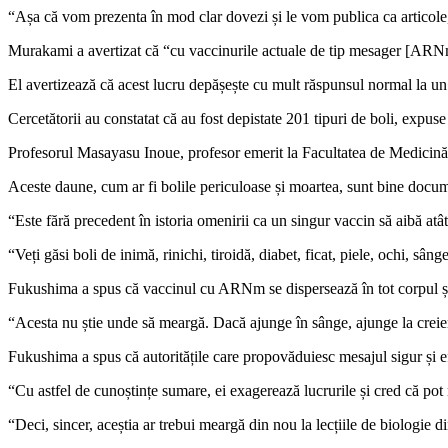
“Așa că vom prezenta în mod clar dovezi și le vom publica ca articole
Murakami a avertizat că “cu vaccinurile actuale de tip mesager [ARNm
El avertizează că acest lucru depășește cu mult răspunsul normal la un v
Cercetătorii au constatat că au fost depistate 201 tipuri de boli, expuse
Profesorul Masayasu Inoue, profesor emerit la Facultatea de Medicină a 
Aceste daune, cum ar fi bolile periculoase și moartea, sunt bine docum
“Este fără precedent în istoria omenirii ca un singur vaccin să aibă atâ
“Veți găsi boli de inimă, rinichi, tiroidă, diabet, ficat, piele, ochi, sâng
Fukushima a spus că vaccinul cu ARNm se dispersează în tot corpul și 
“Acesta nu știe unde să meargă. Dacă ajunge în sânge, ajunge la creier, f
Fukushima a spus că autoritățile care propovăduiesc mesajul sigur și ef
“Cu astfel de cunoștințe sumare, ei exagerează lucrurile și cred că po
“Deci, sincer, aceștia ar trebui meargă din nou la lecțiile de biologie 