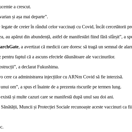
eucemie a crescut.
varian și așa mai departe”.
gate de creier în rândul celor vaccinați cu Covid, încât cercetătorii pro
, au apărut din abundență, astfel de manifestări fiind fără sfârșit”, a spu
archGate
, a avertizat că medicii care doresc să tragă un semnal de alar
 pentru faptul că a ascuns efectele dăunătoare ale vaccinurilor.
bstrucții”, a declarat Fukushima.
 cere ca administrarea injecțiilor cu ARNm Covid să fie interzisă.
 unui om”, a spus el înainte de a prezenta riscurile pe termen lung.
există și multe cazuri care se manifestă după unul sau doi ani.
 Sănătății, Muncii și Protecției Sociale recunoaște aceste vaccinuri ca fi
c.