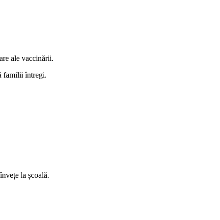
are ale vaccinării.
familii întregi.
învețe la școală.