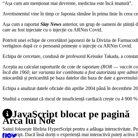
“Așa cum am menționat mai devreme, medicina este încă imatură”.
Avertismentul vine în timp ce Japonia rămâne în prima linie în ceea ce pr
Așa cum a raportat
Slay News
anterior, un grup de oameni de știință d
care au fost injectate cu o injecție cu ARNm Covid.
Potrivit unei echipe de cercetători japonezi de la Divizia de Farmacodi
vertiginos după ce o persoană primește o injecție cu ARNm Covid.
Echipa de cercetare, condusă de profesorul Keisuke Takada, a constatat
Aceștia au calculat raporturile de cote de raportare
(ROR ― vaccin combi
încă din 1960, iar varianta lor combinata a fost autorizata spre admin
miocardită și pericardită pe baza datelor din baza de date a guvernulu
Echipa a analizat datele oficiale din aprilie 2004 până în decembrie 2
Studiul a constatat că riscul de insuficiență cardiacă crește cu 4 900
JavaScript blocat pe pagină
Arca lui Noe
Saitul folosește librăria HyperScript pentru a adăuga interactivitate. P
JavaScript. Dacă însă doriți o experiență mai interactivă puteți activa 