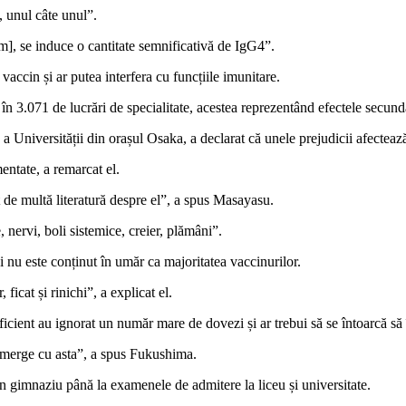
, unul câte unul”.
], se induce o cantitate semnificativă de IgG4”.
accin și ar putea interfera cu funcțiile imunitare.
 în 3.071 de lucrări de specialitate, acestea reprezentând efectele secund
Universității din orașul Osaka, a declarat că unele prejudicii afectează 
entate, a remarcat el.
t de multă literatură despre el”, a spus Masayasu.
e, nervi, boli sistemice, creier, plămâni”.
nu este conținut în umăr ca majoritatea vaccinurilor.
icat și rinichi”, a explicat el.
icient au ignorat un număr mare de dovezi și ar trebui să se întoarcă să 
t merge cu asta”, a spus Fukushima.
din gimnaziu până la examenele de admitere la liceu și universitate.