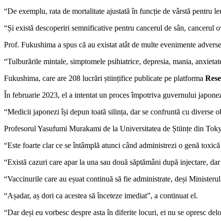
“De exemplu, rata de mortalitate ajustată în funcție de vârstă pentru l
“Și există descoperiri semnificative pentru cancerul de sân, cancerul o
Prof. Fukushima a spus că au existat atât de multe evenimente adverse le
“Tulburările mintale, simptomele psihiatrice, depresia, mania, anxietatea
Fukushima, care are 208 lucrări științifice publicate pe platforma
Rese
În februarie 2023, el a intentat un proces împotriva guvernului japonez
“Medicii japonezi își depun toată silința, dar se confruntă cu diverse o
Profesorul Yasufumi Murakami de la Universitatea de Științe din Tokyo
“Este foarte clar ce se întâmplă atunci când administrezi o genă toxică
“Există cazuri care apar la una sau două săptămâni după injectare, dar 
“Vaccinurile care au eșuat continuă să fie administrate, deși Ministerul
“Așadar, aș dori ca acestea să înceteze imediat”, a continuat el.
“Dar deși eu vorbesc despre asta în diferite locuri, ei nu se opresc delo