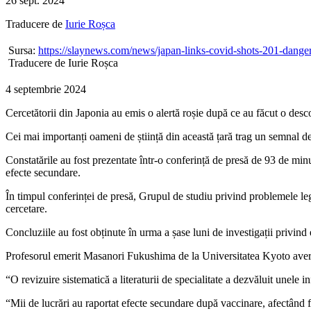
26 sept. 2024
Traducere
de
Iurie Roșca
Sursa:
https://slaynews.com/news/japan-links-covid-shots-201-danger
Traducere de Iurie Roșca
4 septembrie 2024
Cercetătorii din Japonia au emis o alertă roșie după ce au făcut o des
Cei mai importanți oameni de știință din această țară trag un semnal d
Constatările au fost prezentate într-o conferință de presă de 93 de min
efecte secundare.
În timpul conferinței de presă, Grupul de studiu privind problemele lega
cercetare.
Concluziile au fost obținute în urma a șase luni de investigații priv
Profesorul emerit Masanori Fukushima de la Universitatea Kyoto avert
“O revizuire sistematică a literaturii de specialitate a dezvăluit unele 
“Mii de lucrări au raportat efecte secundare după vaccinare, afectând fi