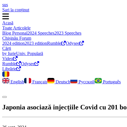
sus
Sari la conținut
Acasă
Toate Articolele
Blog Personal
2024 Speeches
2023 Speeches
Chișinău Forum
2024 edition
2023 edition
Rumble
Odysee
Cărți
by Iurie
Univ. Populară
Video
Rumble
Odysee
Librărie
English
Français
Deutsch
Русский
Português
Comută modul întunecat
Japonia asociază injecțiile Covid cu 201 bo