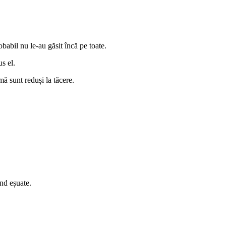
babil nu le-au găsit încă pe toate.
s el.
mă sunt reduși la tăcere.
ind eșuate.