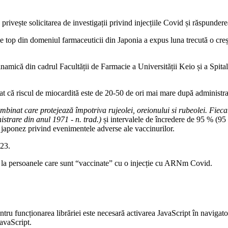
ivește solicitarea de investigații privind injecțiile Covid și răspunderea
e top din domeniul farmaceuticii din Japonia a expus luna trecută o creșt
namică din cadrul Facultății de Farmacie a Universității Keio și a Spita
 că riscul de miocardită este de 20-50 de ori mai mare după administrar
nat care protejează împotriva rujeolei, oreionului si rubeolei. Fiecare
istrare din anul 1971 - n. trad.)
și intervalele de încredere de 95 % (95 
i japonez privind evenimentele adverse ale vaccinurilor.
023.
 % la persoanele care sunt “vaccinate” cu o injecție cu ARNm Covid.
entru funcționarea librăriei este necesară activarea JavaScript în navigato
JavaScript.