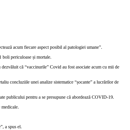
ectează acum fiecare aspect posibil al patologiei umane”.
 boli periculoase și mortale.
 au dezvăluit că “vaccinurile” Covid au fost asociate acum cu mii de
taliu concluziile unei analize sistematice “șocante” a lucrărilor de
istrate publicului pentru a se presupune că abordează COVID-19.
e medicale.
”, a spus el.