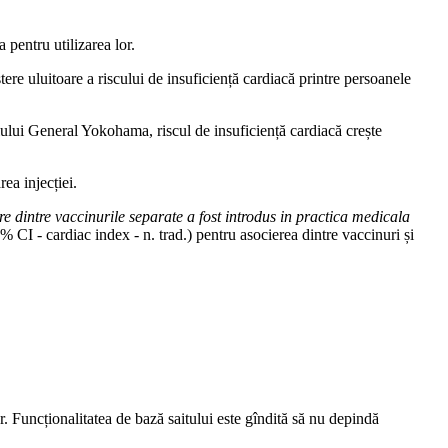
 pentru utilizarea lor.
ere uluitoare a riscului de insuficiență cardiacă printre persoanele
lului General Yokohama, riscul de insuficiență cardiacă crește
ea injecției.
 dintre vaccinurile separate a fost introdus in practica medicala
% CI - cardiac index - n. trad.) pentru asocierea dintre vaccinuri și
r. Funcționalitatea de bază saitului este gîndită să nu depindă