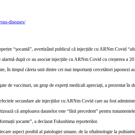
ous-diseases/
coperire “șocantă”, avertizând publicul că injecțiile cu ARNm Covid “af
e alarmă după ce au asociat injecțiile cu ARNm Covid cu creșterea a 201
ute, în timpul căreia unii dintre cei mai importanți cercetători japonezi
te de vaccinuri, un grup de experți medicali apreciați, a prezentat în de
ind efectele secundare ale injecțiilor cu ARNm Covid care au fost admin
izează că amploarea daunelor este “fără precedent” pentru tratamentel
informații șocante”, a declarat Fukushima reporterilor.
ecare aspect posibil al patologiei umane, de la oftalmologie la psihiatrie