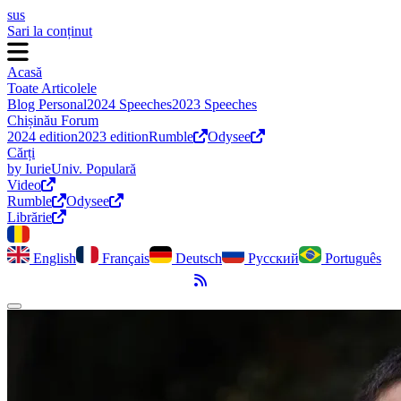
sus
Sari la conținut
Acasă
Toate Articolele
Blog Personal
2024 Speeches
2023 Speeches
Chișinău Forum
2024 edition
2023 edition
Rumble
Odysee
Cărți
by Iurie
Univ. Populară
Video
Rumble
Odysee
Librărie
English
Français
Deutsch
Русский
Português
Flux RSS
Comută modul întunecat