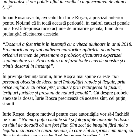
un jurnalist și om politic aflat în conflict cu guvernarea de atunci
{...}”
.
Iulian Rusanovschi, avocatul lui Iurie Roșca, a precizat anterior
pentru Noi.md că în toată această perioadă, în cadrul cauzei penale
nu a fost întreprinsă nicio acțiune de urmărire penală, fiind doar
prelungită efectuarea acesteia.
“Dosarul a fost trimis în instanță cu o viteză uluitoare în anul 2018.
Procurorii au refuzat audierea martorilor apărării, acordarea
oricărui termen de prezentare a probelor, efectuarea expertizei
suplimentare ș.a. Procuratura a refuzat toate cererile noastre și a
trimis dosarul în instanță”
.
În privința denunțătorului, Iurie Roșca mai spune că este
“un
personaj obsedat de ideea unei îmbogățiri rapide și ilegale, prin
orice mijloc și cu orice preț, inclusiv prin recurgerea la falsuri,
tertipuri juridice și presiuni de natură penală”
. Cît despre probele
anexate la dosar, Iurie Roșca precizează că acestea sînt, cel puțin,
stranii.
Iurie Roșca, despre motivul pentru care autoritățile vor să-l închidă
pe 7 ani
“Nu mai puțin ciudate sînt și fotografiile anexate la dosar
cu titlul de dovadă că am fost filat. Sînt zeci de imagini fără nici o
legătură cu această cauză penală, în care sînt surprins cum merg cu
fiica la dentist sau cu colegii să iau masa la prînz {...}”
.