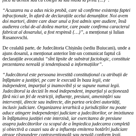
“Acuzarea nu a adus nicio probă, care să confirme existența faptei
infracționale, în afară de declarațiile acelui denunțător. Noi avem
doi martori, dintre care doar unul a fost admis spre audiere, însă
audierea celui de-al doilea martor, care poate confirma caracterul
fabricat al dosarului, a fost respinsă {…}”
, a menționat și Iulian
Rusanovschi.
De cealaltă parte, de Judecătoria Chișinău (sediu Buiucani), unde a
ajuns dosarul, a menționat anterior într-un comunicat faptul că
declarațiile avocatului
“sînt lipsite de substrat factologic, constituie
prezentarea nereală și tendențioasă a informațiilor”
.
“Judecătorul este persoana investită constituțional cu atribuții de
înfăptuire a justiției, pe care le execută în baza legii, este
independent, imparțial și inamovibil și se supune numai legii.
Judecătorul ia decizii în mod independent, imparțial și acționează
fără nici un fel de restricții, influențe, presiuni, amenințări sau
intervenții, directe sau indirecte, din partea oricărei autorități,
inclusiv judiciare. Organizarea ierarhică a jurisdicțiilor nu poate
aduce atingere independenței judiciare a judecătorilor, or imixtiunea
în înfăptuirea justiției este interzisă, iar exercitarea de presiune
asupra judecătorilor cu scopul de a împiedica judecarea completă
și obiectivă a cauzei sau de a influența emiterea hotărîri judiciare
atrage răspundere contravențională sau penală conform legii.