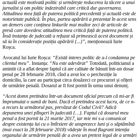
actuală este motivată politic și urmărește reducerea la tăcere a unui
jurnalist și om politic indezirabil care critică dur guvernarea.
Atitudinea mea față de puterea politică precedentă și actuală este de
notorietate publică. În plus, partea apărării a prezentat în acest sens
un demers care conținea linkurile mai multor zeci de articole de
presă care dovedesc atitudinea mea critică față de puterea politică.
Însă instanța de judecată a refuzat să primească acest document și
să ia în considerație poziția apărării {...}”
, menționează Iurie
Roșca.
Avocatul lui Iurie Roșca:
“Există interes politic de a-l condamna pe
clientul meu”
. Instanța:
“Nu este adevărat”
Totodată, politicianul a
amintit că a aflat despre faptul că are calitate de bănuit într-un dosar
penal pe 28 februarie 2018, cînd a avut loc o percheziție la
domiciliu, la care au participat circa douăzeci ce procurori și ofițeri
de urmărire penală. Dosarul ar fi fost pornit în urma unui denunț.
“Acest domn pretindea într-un document oficial precum că mi-ar fi
împrumutat o sumă de bani. Dacă el pretindea acest lucru, de ce n-
a recurs la următorul pas, prevăzut de Codul Civil? Adică
depunerea unei plîngeri în judecată {…}. Faptul că dosarul meu
penal a fost pornit la 21 martie 2017, iar mie mi s-a comunicat
despre existența lui cu o întîrziere de unsprezece luni și o săptămînă
(mai exact la 28 februarie 2018) vădește în mod flagrant intenția
organului de urmărire penală de a avea un pretext legal de a urmări