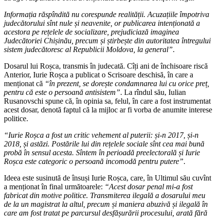
Informația răspîndită nu corespunde realității. Acuzațiile împotriva
judecătorului sînt nule și neavenite, or publicarea intenționată a
acestora pe rețelele de socializare, prejudiciază imaginea
Judecătoriei Chișinău, precum și știrbește din autoritatea întregului
sistem judecătoresc al Republicii Moldova, la general”
.
Dosarul lui Roșca, transmis în judecată. Cîți ani de închisoare riscă
Anterior, Iurie Roșca a publicat o Scrisoare deschisă, în care a
menționat că
“în prezent, se dorește condamnarea lui cu orice preț,
pentru că este o persoană antisistem”
. La rîndul său, Iulian
Rusanovschi spune că, în opinia sa, felul, în care a fost instrumentat
acest dosar, denotă faptul că la mijloc ar fi vorba de anumite interese
politice.
“Iurie Roșca a fost un critic vehement al puterii: și-n 2017, și-n
2018, și astăzi. Postările lui din rețelele sociale sînt cea mai bună
probă în sensul acesta. Sîntem în perioadă preelectorală și Iurie
Roșca este categoric o persoană incomodă pentru putere”
.
Ideea este susinută de însuși Iurie Roșca, care, în Ultimul său cuvînt
a menționat în final următoarele:
“Acest dosar penal mi-a fost
fabricat din motive politice. Transmiterea ilegală a dosarului meu
de la un magistrat la altul, precum și maniera abuzivă și ilegală în
care am fost tratat pe parcursul desfășurării procesului, arată fără