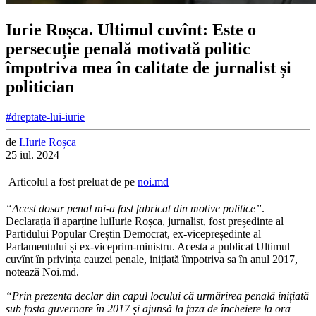
Iurie Roșca. Ultimul cuvînt: Este o
persecuție penală motivată politic
împotriva mea în calitate de jurnalist și
politician
#dreptate-lui-iurie
de
I.
Iurie
Roșca
25 iul. 2024
Articolul a fost preluat de pe
noi.md
“Acest dosar penal mi-a fost fabricat din motive politice”
.
Declarația îi aparține luiIurie Roșca, jurnalist, fost președinte al
Partidului Popular Creștin Democrat, ex-vicepreședinte al
Parlamentului și ex-viceprim-ministru. Acesta a publicat Ultimul
cuvînt în privința cauzei penale, inițiată împotriva sa în anul 2017,
notează Noi.md.
“Prin prezenta declar din capul locului că urmărirea penală inițiată
sub fosta guvernare în 2017 și ajunsă la faza de încheiere la ora