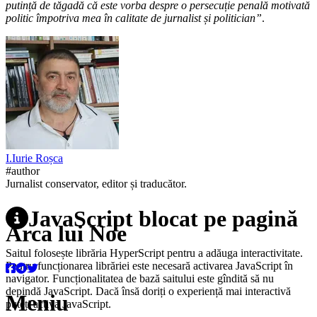
putință de tăgadă că este vorba despre o persecuție penală motivată
politic împotriva mea în calitate de jurnalist și politician”
.
I.
Iurie
Roșca
#author
Jurnalist conservator, editor și traducător.
JavaScript blocat pe pagină
Arca lui Noe
Saitul folosește librăria HyperScript pentru a adăuga interactivitate.
Pentru funcționarea librăriei este necesară activarea JavaScript în
navigator. Funcționalitatea de bază saitului este gîndită să nu
depindă JavaScript. Dacă însă doriți o experiență mai interactivă
Meniu
puteți activa JavaScript.