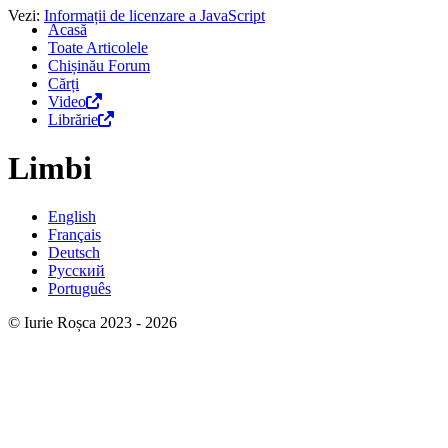
Vezi:
Informații de licenzare a JavaScript
Acasă
Toate Articolele
Chișinău Forum
Cărți
Video
Librărie
Limbi
English
Français
Deutsch
Русский
Português
© Iurie Roșca 2023 - 2026