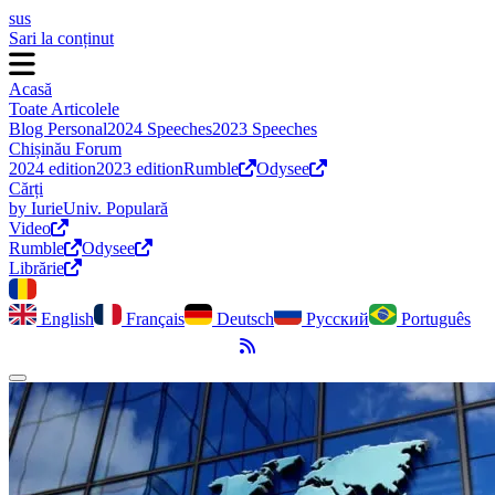
sus
Sari la conținut
Acasă
Toate Articolele
Blog Personal
2024 Speeches
2023 Speeches
Chișinău Forum
2024 edition
2023 edition
Rumble
Odysee
Cărți
by Iurie
Univ. Populară
Video
Rumble
Odysee
Librărie
English
Français
Deutsch
Русский
Português
Flux RSS
Comută modul întunecat