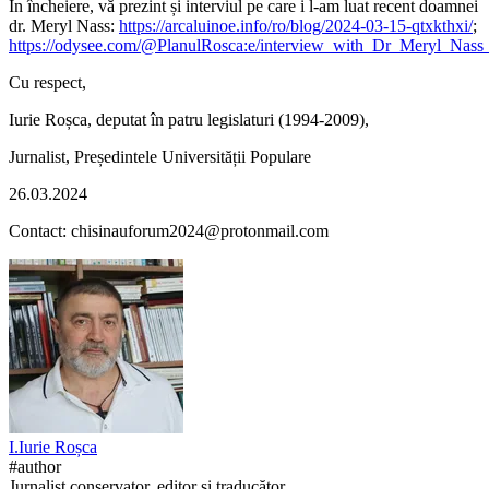
În încheiere, vă prezint și interviul pe care i l-am luat recent doamnei
dr. Meryl Nass:
https://arcaluinoe.info/ro/blog/2024-03-15-qtxkthxi/
;
https://odysee.com/@PlanulRosca:e/interview_with_Dr_Meryl_Nas
Cu respect,
Iurie Roșca, deputat în patru legislaturi (1994-2009),
Jurnalist, Președintele Universității Populare
26.03.2024
Contact: chisinauforum2024@protonmail.com
I.
Iurie
Roșca
#author
Jurnalist conservator, editor și traducător.