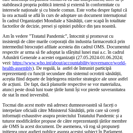
stabilească propria politică internă și externă în conformitate cu
interesele naționale și cu binele comun. Este vorba despre faptul că
la ora actuală se află în curs de adoptare un document internațional
în cadrul Organizației Mondiale a Sănătății, care scapă în totalitate
factorilor de decizie, presei și opiniei publice din țara noastră.
Am în vedere ”Tratatul Pandemic”, întocmit și promovat cu
insistență de către marile corporații din industria farmaceutică prin
intermediul birocrației afiliate acesteia din cadrul OMS. Documentul
respectiv ar urma să fie adoptat la sfârșitul lunei mai a.c. în cadrul
Adunării Generale a acestei organizații (27.05.2024-01.06.2024;
vezi:
https://www.who.int/about/accountability/governance/world-
health-assembly
). De regulă, la astfel de întruniri participă
reprezentanți cu funcții secundare din sistemul ocrotirii sănătății,
aceștia fiind departe de înțelegerea mizelor strategice ale unor astfel
de acțiuni. De fapt, dacă planurile respective se vor materializa,
atunci peste două luni toate țările lumii își vor pierde suveranitatea
de stat în mod ireversibil.
Tocmai din acest motiv mă adresez dumneavoastră să faceți o
interpelare oficială către Ministerul Sănătății, prin care să cereți
informații exhaustive asupra proiectului Tratatului Pandemic și a
tuturor modificărilor propuse de către reprezentanții țărilor membre
ale OMS la acest document. De asemenea, vă rog să propuneți
inițierea unor audieri publice asupra acestui subiect în Parlament,