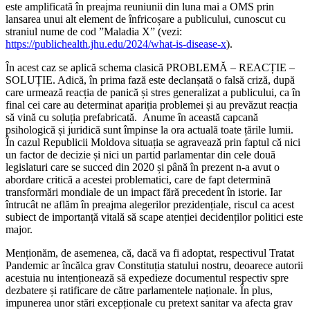
este amplificată în preajma reuniunii din luna mai a OMS prin
lansarea unui alt element de înfricoșare a publicului, cunoscut cu
straniul nume de cod ”Maladia X” (vezi:
https://publichealth.jhu.edu/2024/what-is-disease-x
).
În acest caz se aplică schema clasică PROBLEMĂ – REACȚIE –
SOLUȚIE. Adică, în prima fază este declanșată o falsă criză, după
care urmează reacția de panică și stres generalizat a publicului, ca în
final cei care au determinat apariția problemei și au prevăzut reacția
să vină cu soluția prefabricată. Anume în această capcană
psihologică și juridică sunt împinse la ora actuală toate țările lumii.
În cazul Republicii Moldova situația se agravează prin faptul că nici
un factor de decizie și nici un partid parlamentar din cele două
legislaturi care se succed din 2020 și până în prezent n-a avut o
abordare critică a acestei problematici, care de fapt determină
transformări mondiale de un impact fără precedent în istorie. Iar
întrucât ne aflăm în preajma alegerilor prezidențiale, riscul ca acest
subiect de importanță vitală să scape atenției decidenților politici este
major.
Menționăm, de asemenea, că, dacă va fi adoptat, respectivul Tratat
Pandemic ar încălca grav Constituția statului nostru, deoarece autorii
acestuia nu intenționează să expedieze documentul respectiv spre
dezbatere și ratificare de către parlamentele naționale. În plus,
impunerea unor stări excepționale cu pretext sanitar va afecta grav