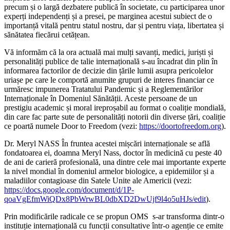
precum și o largă dezbatere publică în societate, cu participarea unor
experți independenți și a presei, pe marginea acestui subiect de o
importanță vitală pentru statul nostru, dar și pentru viața, libertatea și
sănătatea fiecărui cetățean.
Vă informăm că la ora actuală mai mulți savanți, medici, juriști și
personalități publice de talie internațională s-au încadrat din plin în
informarea factorilor de decizie din țările lumii asupra pericolelor
uriașe pe care le comportă anumite grupuri de interes financiar ce
urmăresc impunerea Tratatului Pandemic și a Reglementărilor
Internaționale în Domeniul Sănătății. Aceste persoane de un
prestigiu academic și moral ireproșabil au format o coaliție mondială,
din care fac parte sute de personalități notorii din diverse țări, coaliție
ce poartă numele Door to Freedom (vezi:
https://doortofreedom.org
).
Dr. Meryl NASS În fruntea acestei mișcări internaționale se află
fondatoarea ei, doamna Meryl Nass, doctor în medicină cu peste 40
de ani de carieră profesională, una dintre cele mai importante experte
la nivel mondial în domeniul armelor biologice, a epidemiilor și a
maladiilor contagioase din Satele Unite ale Americii (vezi:
https://docs.google.com/document/d/1P-
qoaVgEfmWiQDx8PbWrwBL0dbXD2DwUjf9l4o5uHJs/edit
).
Prin modificările radicale ce se propun OMS s-ar transforma dintr-o
instituție internațională cu funcții consultative într-o agenție ce emite