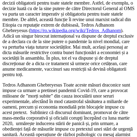
decizii obligatorii pentru toate statele membre. Astfel, de exemplu, o
decizie luată cu de la sine putere de către Directorul General al OMS
va purta un caracter imperativ și obligatoriu pentru toate statele
membre. De altfel, această funcție îi revine unui marxist radical din
Etiopia cu reputație extrem de dubioasă, Tedros Adhanom
Ghebreyesus (
https://ro.wikipedia.org/wiki/Tedros_Adhanom
).
Adică un singur birocrat internațional va dispune de dreptul exclusiv
de a declara cu de la sine putere o pandemie la nivel mondial, care
va perturba viața tuturor societăților. Mai mult, același personaj ar
dicta măsurile restrictive contra bunei funcționări a economiei și a
societății în ansamblu. În plus, tot el va dispune și de dreptul
discreționar de a dicta ce tratament să urmeze orice cetățean, care
anume medicamente, vaccinuri sau restricții să devină obligatorii
pentru toți.
Tedros Adhanom Ghebreyesus Toate aceste măsuri draconice sunt
impuse ca urmare a pretinsei pandemii Covid-19, care a provocat
milioane de ”morți subite” din cauza inoculării unor seruri
experimentale, afectând în mod catastrofal sănătatea a miliarde de
oameni, precum și economia mondială prin blocajele impuse cu
acest pretext. Subliniez că discursul dominant, promovat de către
mass-media corporativă și oficialii corupți începând cu luna martie
2020, urmărește inducerea stării de panică și, prin urmare, a
obedienței față de măsurile impuse cu pretextul unei stări de urgență
sanitară. Această operațiune de război psihologic cu mesaj alarmist