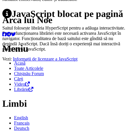
JavaScript blocat pe pagină
Arca lui Noe
Saitul folosește librăria HyperScript pentru a adăuga interactivitate.
Pentru funcționarea librăriei este necesară activarea JavaScript în
navigator. Funcționalitatea de bază saitului este gîndită să nu
depindă JavaScript. Dacă însă doriți o experiență mai interactivă
Meniu
puteți activa JavaScript.
Vezi:
Informații de licenzare a JavaScript
Acasă
Toate Articolele
Chișinău Forum
Cărți
Video
Librărie
Limbi
English
Français
Deutsch