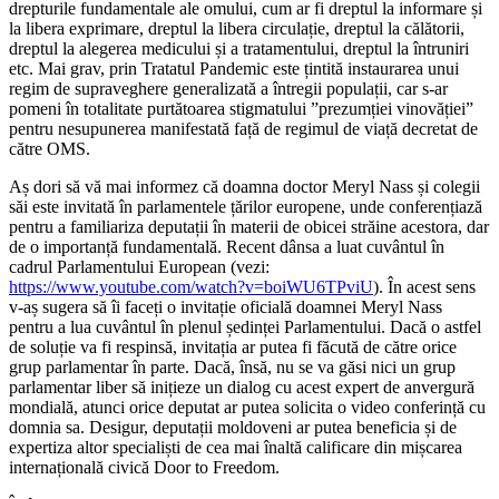
drepturile fundamentale ale omului, cum ar fi dreptul la informare și
la libera exprimare, dreptul la libera circulație, dreptul la călătorii,
dreptul la alegerea medicului și a tratamentului, dreptul la întruniri
etc. Mai grav, prin Tratatul Pandemic este țintită instaurarea unui
regim de supraveghere generalizată a întregii populații, car s-ar
pomeni în totalitate purtătoarea stigmatului ”prezumției vinovăției”
pentru nesupunerea manifestată față de regimul de viață decretat de
către OMS.
Aș dori să vă mai informez că doamna doctor Meryl Nass și colegii
săi este invitată în parlamentele țărilor europene, unde conferențiază
pentru a familiariza deputații în materii de obicei străine acestora, dar
de o importanță fundamentală. Recent dânsa a luat cuvântul în
cadrul Parlamentului European (vezi:
https://www.youtube.com/watch?v=boiWU6TPviU
). În acest sens
v-aș sugera să îi faceți o invitație oficială doamnei Meryl Nass
pentru a lua cuvântul în plenul ședinței Parlamentului. Dacă o astfel
de soluție va fi respinsă, invitația ar putea fi făcută de către orice
grup parlamentar în parte. Dacă, însă, nu se va găsi nici un grup
parlamentar liber să inițieze un dialog cu acest expert de anvergură
mondială, atunci orice deputat ar putea solicita o video conferință cu
domnia sa. Desigur, deputații moldoveni ar putea beneficia și de
expertiza altor specialiști de cea mai înaltă calificare din mișcarea
internațională civică Door to Freedom.