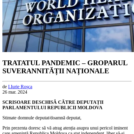
TRATATUL PANDEMIC – GROPARUL
SUVERANNITĂȚII NAȚIONALE
de
I.
Iurie
Roșca
26 mar. 2024
SCRISOARE DESCHISĂ CĂTRE DEPUTAȚII
PARLAMENTULUI REPUBLICII MOLDOVA
Stimate domnule deputat/doamnă deputat,
Prin prezenta doresc să vă atrag atenția asupra unui pericol iminent
care amenință Republica Moldova ca stat independent, liber să-și