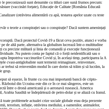
care le preconizează sunt denumite cu titluri care sună frumos precum:
unăstare (vaccinări forțate), Educație de Calitate [România Educată
Canalizare (otrăvirea alimentării cu apă, testarea apelor uzate cu teste
devăr o teorie a conspirației sau o conspirație? Dacă suntem amenințați
ecoruptă. Dacă proiectul Covid-19 a făcut ceva pozitiv, atunci e vorba
 pe de altă parte, alternativa la globalism lucrează într-o multitudine
zați cu precizie militară și linia de comandă și execuție funcționează
dividuale. Nu putem conta pe faptul că o forță neidentificată sau o
upta împotriva vaccinurilor Covid și, în același timp, participarea la A
le cvasi-antiglobaliste sunt termenii reimaginare, reinventare,
ă ar trebui să reinventăm modul în care dorim să trăim și să lucrăm, la
de grup.
put să eșueze, în frunte cu cea mai importantă bancă de cripto-
 Războiul din Ucraina este din ce în ce mai sângeros, este un
directă între o dronă americană și o aeronavă rusească. America
il, Arabia Saudită se îndepărtează de petro-dolar și se aliază cu Iranul.
ă toate problemele actualei crize sociale globale erau deja prezente
i, terorism, inflație, otrăvirea mediului, a oamenilor, animalelor,