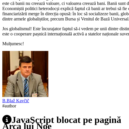
este că banii nu creează valoare, ci valoarea creează bani. Banii sunt d
Economiștii politici heterodocși explică faptul că banii ar trebui să fi
financiarizării merge în direcția opusă: în loc să socializeze banii, glob
dintre armele globaliștilor, precum Bursa și Venitul de Bază Universal. B
Jos globalismul! Este încurajator faptul să-i vedem pe unii dintre dis
este o cooperare pașnică internațională activă a statelor naționale suver
Mulțumesc!
B.
Blaž
Kavčič
#author
JavaScript blocat pe pagină
Arca lui Noe