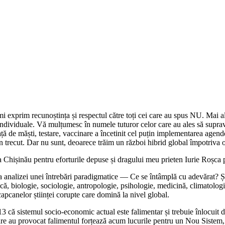
mi exprim recunoștința și respectul către toți cei care au spus NU. Mai a
r individuale. Vă mulțumesc în numele tuturor celor care au ales să supra
ță de măști, testare, vaccinare a încetinit cel puțin implementarea agende
 din trecut. Dar nu sunt, deoarece trăim un război hibrid global împotriva o
Chișinău pentru eforturile depuse și dragului meu prieten Iurie Roșca pe
a analizei unei întrebări paradigmatice ― Ce se întâmplă cu adevărat? 
itică, biologie, sociologie, antropologie, psihologie, medicină, climatolog
capcanelor științei corupte care domină la nivel global.
3 că sistemul socio-economic actual este falimentar și trebuie înlocuit 
 care au provocat falimentul forțează acum lucurile pentru un Nou Sistem,