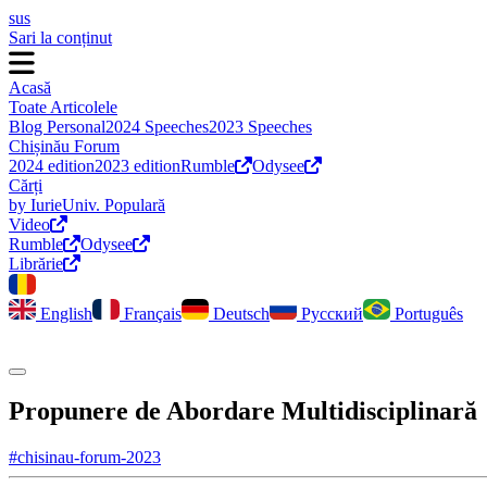
sus
Sari la conținut
Acasă
Toate Articolele
Blog Personal
2024 Speeches
2023 Speeches
Chișinău Forum
2024 edition
2023 edition
Rumble
Odysee
Cărți
by Iurie
Univ. Populară
Video
Rumble
Odysee
Librărie
English
Français
Deutsch
Русский
Português
Comută modul întunecat
Propunere de Abordare Multidisciplinară
#chisinau-forum-2023