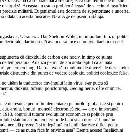
ă în 1970. Dovada că se poate dacă se dorește. Aceste fenomene nu sunt
ie o surpriză. Aceasta nu este o problemă legată de vaccinuri insuficient
precizie militară. Eugenismul este doctrina de superioritate a unor zei
ui și odată cu acesta mișcarea New Age de pseudo-stânga.
 Iugoslavia, Ucraina… Dar Sheldon Wolin, un important filozof politic
or electorale, dar în esență avem de-a face cu un totalitarism mascat.
supunerea că dioxidul de carbon este nociv, în timp ce știința
ă de temperatură. Analiza pe mii de ani arată faptul că actuala
aturii pe termen lung. Dar da, există o mulțime de dovezi ale dezastrelor
triale distructive din punct de vedere ecologic, politici ecologice false.
 ne uităm la traducerea cuvântului latin virus, s-ar putea să
mercur, dioxină, bifenili policlorurați, Geoinginerie, dâre chimice,
istă.
te de resurse pentru implementarea planurilor globaliste și pentru
i, aur, argint, bonuri, monedă electronică etc. ― are o importanță
 1913, controlul tuturor evoluțiilor economice și politice prin
ului statului asupra emiterilor de bani și au dorit să-l pună în
ndamentală prezentă și în legătură cu banii, dar este dificil pentru
entă ― ce aș putea face în privința asta? Esența acestei înșelăciuni