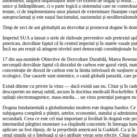
alimentelor, lărgirea disparităților între cei extrem de bogați și rest
unice și întâmplătoare, ci o parte logică a sistemului care ne controlea
testate, ci de implementarea unor planuri de exterminare finanțate cop
autoproclamați și este nașul fascismului, nazismului și neoliberalism
Timp de zeci de ani globaliștii au dezvoltat și promovat dogme în dome
Imperiul SUA a lansat o serie de războaie preventive sub pretextul ap
american, dezvăluie faptul că în centrul imperial și în statele vasale p
Încă nu am reușit să atingem nivelul unei democrații constituționale fu
17 din așa-numitele Obiective de Dezvoltare Durabilă, Marea Resetare, 
necoruptă dezvăluie faptul că dioxidul de carbon este gazul vieții, mate
concentrație de dioxid de carbon este la limita inferioară de susținere 
ecologice. Dar cauzele sunt sistemice, o castă globală parazită, care pro
Există dileme cu privire la virus ― dacă există sau nu. Chiar și în cadru
descoperim un mesaj subtil, ascuns în doctrina medicală Rockefeller. Est
radiații electromagnetice, mass-media… un virus potențial patogen nu 
Dogma fundamentală a globalismului modern este dogma banilor. Ce sunt
subjugarea completă a științei, artelor, economiei, statului și adminis
secundară. Ceea ce este cel mai important și învăluit în dogmă este pro
intermediul pârghiei monetare s-a răspândit concentric în întreaga lume
aplicare au fost răpuși, de la președinții americani la Gaddafi. Ca și în
omul simplu să o înțeleagă și să-i atribuie vreun sens efectiv. Chiar d