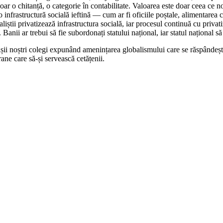
oar o chitanță, o categorie în contabilitate. Valoarea este doar ceea ce n
e o infrastructură socială ieftină ― cum ar fi oficiile poștale, alimentare
aliștii privatizează infrastructura socială, iar procesul continuă cu privati
anii ar trebui să fie subordonați statului național, iar statul național să
tinșii noștri colegi expunând amenințarea globalismului care se răspânde
ane care să-și servească cetățenii.