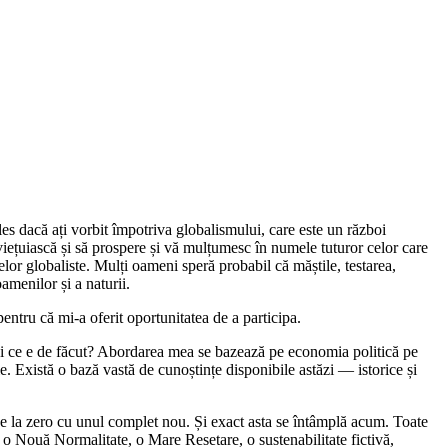
les dacă ați vorbit împotriva globalismului, care este un război
viețuiască și să prospere și vă mulțumesc în numele tuturor celor care
lor globaliste. Mulți oameni speră probabil că măștile, testarea,
amenilor și a naturii.
ntru că mi-a oferit oportunitatea de a participa.
Și ce e de făcut? Abordarea mea se bazează pe economia politică pe
ie. Există o bază vastă de cunoștințe disponibile astăzi ― istorice și
de la zero cu unul complet nou. Și exact asta se întâmplă acum. Toate
 o Nouă Normalitate, o Mare Resetare, o sustenabilitate fictivă,