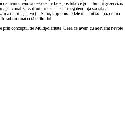
oi oamenii creăm și ceea ce ne face posibilă viața ― bunuri și servicii.
a cu apă, canalizare, drumuri etc. ― dar megatendința socială a
zarea naturii și a vieții. Și nu, criptomonedele nu sunt soluția, ci una
 fie subordonat cetățenilor lui.
ște prin conceptul de Multipolaritate. Ceea ce avem cu adevărat nevoie