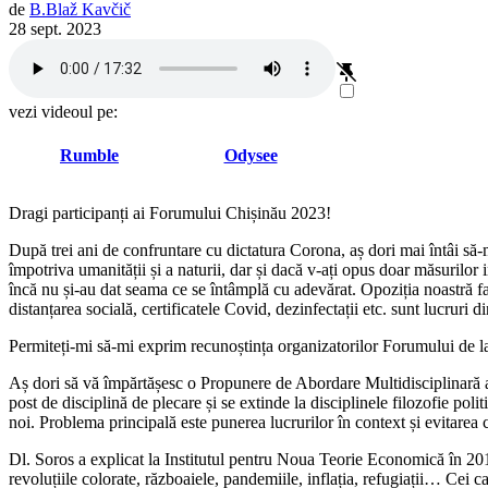
de
B.
Blaž
Kavčič
28 sept. 2023
vezi videoul pe:
Rumble
Odysee
Dragi participanți ai Forumului Chișinău 2023!
După trei ani de confruntare cu dictatura Corona, aș dori mai întâi să-
împotriva umanității și a naturii, dar și dacă v-ați opus doar măsurilo
încă nu și-au dat seama ce se întâmplă cu adevărat. Opoziția noastră fa
distanțarea socială, certificatele Covid, dezinfectații etc. sunt lucruri
Permiteți-mi să-mi exprim recunoștința organizatorilor Forumului de la 
Aș dori să vă împărtășesc o Propunere de Abordare Multidisciplinară 
post de disciplină de plecare și se extinde la disciplinele filozofie pol
noi. Problema principală este punerea lucrurilor în context și evitarea 
Dl. Soros a explicat la Institutul pentru Noua Teorie Economică în 201
revoluțiile colorate, războaiele, pandemiile, inflația, refugiații… Cei