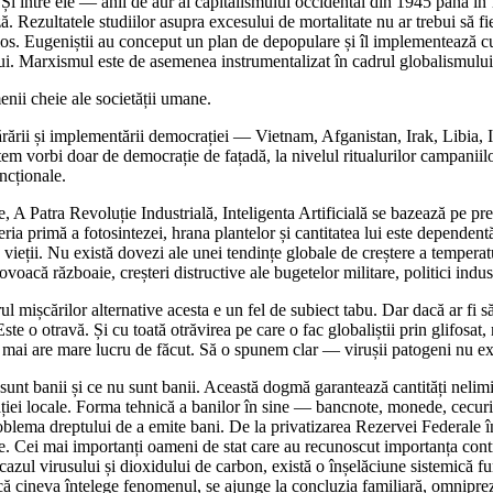
ul… Și între ele ― anii de aur ai capitalismului occidental din 1945 pân
ză. Rezultatele studiilor asupra excesului de mortalitate nu ar trebui să f
ios. Eugeniștii au conceput un plan de depopulare și îl implementează cu 
ului. Marxismul este de asemenea instrumentalizat în cadrul globalismul
nii cheie ale societății umane.
ărării și implementării democrației ― Vietnam, Afganistan, Irak, Libia,
utem vorbi doar de democrație de fațadă, la nivelul ritualurilor campaniil
ncționale.
A Patra Revoluție Industrială, Inteligenta Artificială se bazează pe pre
ria primă a fotosintezei, hrana plantelor și cantitatea lui este dependent
a vieții. Nu există dovezi ale unei tendințe globale de creștere a temper
voacă războaie, creșteri distructive ale bugetelor militare, politici indus
l mișcărilor alternative acesta e un fel de subiect tabu. Dar dacă ar fi să
e o otravă. Și cu toată otrăvirea pe care o fac globaliștii prin glifosat, 
mai are mare lucru de făcut. Să o spunem clar ― virușii patogeni nu ex
 banii și ce nu sunt banii. Această dogmă garantează cantități nelimita
trației locale. Forma tehnică a banilor în sine ― bancnote, monede, cecur
blema dreptului de a emite bani. De la privatizarea Rezervei Federale în
. Cei mai importanți oameni de stat care au recunoscut importanța control
 cazul virusului și dioxidului de carbon, există o înșelăciune sistemică fu
acă cineva înțelege fenomenul, se ajunge la concluzia familiară, omniprez