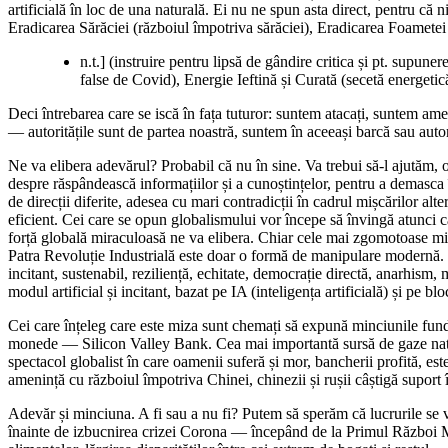
artificială în loc de una naturală. Ei nu ne spun asta direct, pentru că
Eradicarea Sărăciei (războiul împotriva sărăciei), Eradicarea Foametei
n.t.] (instruire pentru lipsă de gândire critica și pt. supun
false de Covid), Energie Ieftină și Curată (secetă energetic
Deci întrebarea care se iscă în fața tuturor: suntem atacați, suntem am
― autoritățile sunt de partea noastră, suntem în aceeași barcă sau autori
Ne va elibera adevărul? Probabil că nu în sine. Va trebui să-l ajutăm,
despre răspândească informațiilor și a cunoștințelor, pentru a demasca în
de direcții diferite, adesea cu mari contradicții în cadrul mișcărilor alt
eficient. Cei care se opun globalismului vor începe să învingă atunci 
forță globală miraculoasă ne va elibera. Chiar cele mai zgomotoase mișcă
Patra Revoluție Industrială este doar o formă de manipulare modernă. U
incitant, sustenabil, reziliență, echitate, democrație directă, anarhism
modul artificial și incitant, bazat pe IA (inteligența artificială) și pe 
Cei care înțeleg care este miza sunt chemați să expună minciunile fun
monede ― Silicon Valley Bank. Cea mai importantă sursă de gaze natura
spectacol globalist în care oamenii suferă și mor, bancherii profită, e
amenință cu războiul împotriva Chinei, chinezii și rușii câștigă suport 
Adevăr și minciuna. A fi sau a nu fi? Putem să sperăm că lucrurile se 
înainte de izbucnirea crizei Corona ― începând de la Primul Război Mon