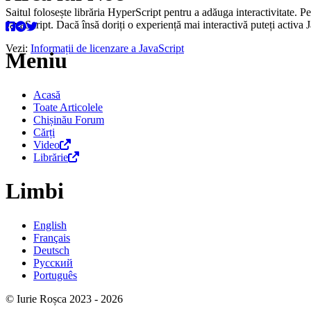
Saitul folosește librăria HyperScript pentru a adăuga interactivitate. P
JavaScript. Dacă însă doriți o experiență mai interactivă puteți activa 
Vezi:
Informații de licenzare a JavaScript
Meniu
Acasă
Toate Articolele
Chișinău Forum
Cărți
Video
Librărie
Limbi
English
Français
Deutsch
Русский
Português
© Iurie Roșca 2023 - 2026