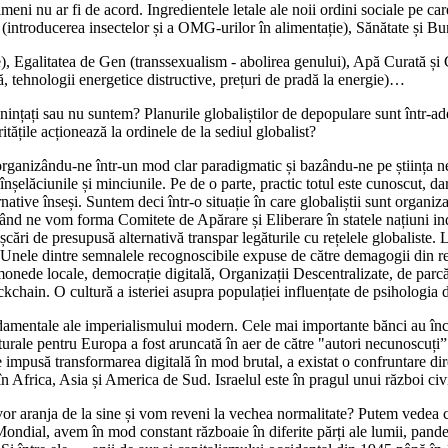
 nimeni nu ar fi de acord. Ingredientele letale ale noii ordini sociale pe 
 (introducerea insectelor și a OMG-urilor în alimentație), Sănătate și B
ere), Egalitatea de Gen (transsexualism - abolirea genului), Apă Curată și 
ă, tehnologii energetice distructive, prețuri de pradă la energie)…
enințați sau nu suntem? Planurile globaliștilor de depopulare sunt într-a
tățile acționează la ordinele de la sediul globalist?
 organizându-ne într-un mod clar paradigmatic și bazându-ne pe știința n
șelăciunile și minciunile. Pe de o parte, practic totul este cunoscut, dar
ernative înseși. Suntem deci într-o situație în care globaliștii sunt organi
când ne vom forma Comitete de Apărare și Eliberare în statele națiuni in
ri de presupusă alternativă transpar legăturile cu rețelele globaliste. L
nele dintre semnalele recognoscibile expuse de către demagogii din rețe
, monede locale, democrație digitală, Organizații Descentralizate, de parc
blockchain. O cultură a isteriei asupra populației influențate de psihologia 
damentale ale imperialismului modern. Cele mai importante bănci au înce
le pentru Europa a fost aruncată în aer de către "autori necunoscuți”.
ste impusă transformarea digitală în mod brutal, a existat o confruntare 
în Africa, Asia și America de Sud. Israelul este în pragul unui război civ
vor aranja de la sine și vom reveni la vechea normalitate? Putem vedea c
dial, avem în mod constant războaie în diferite părți ale lumii, pandemi