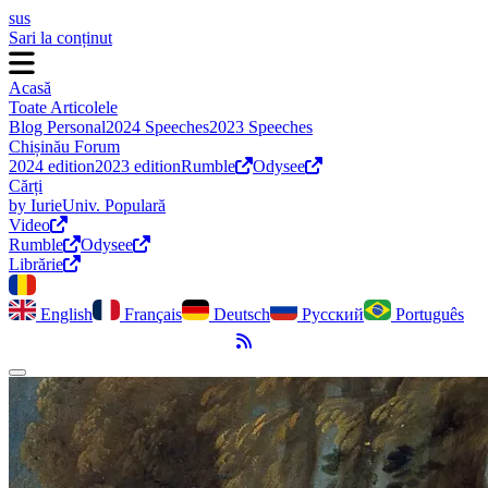
sus
Sari la conținut
Acasă
Toate Articolele
Blog Personal
2024 Speeches
2023 Speeches
Chișinău Forum
2024 edition
2023 edition
Rumble
Odysee
Cărți
by Iurie
Univ. Populară
Video
Rumble
Odysee
Librărie
English
Français
Deutsch
Русский
Português
Flux RSS
Comută modul întunecat