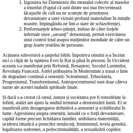
Izgonirea lui Dumnezeu din mentalul colectiv al maselor
a triumfat (Faptul că unii dintre noi mai frecventează
lăcașurile de cult nu ne scutește de penetrarea
devastatoare a unei viziuni profund materialiste în mințile
noastre, împingându-ne într-o stare de schizofrenie).
Performanțele tehno-științei, induse de către forțele
infernale unor „savanți” demonizați, permit exercitarea
unui control total asupra mulțimilor mondiale de către un
grup foarte restrâns de persoane.
Acțiunea subversivă a șarpelui biblic împotriva omului n-a încetat
nici o clipă de la ispitirea Evei în Rai și până în prezent. În Occident
aceasta s-a manifestat prin Reformă, Renaștere, Secolul Luminilor,
Revoluția Franceză. Astfel prăbușirea în Modernitate a trasat o linie
de degradare continuă a omenirii. Scientismul, Tehnolatria,
Progresismul, Transformismul, Antropocentrismul sunt doar câteva
nume ale acestei maladii spirituale fatale.
Și dacă s-a crezut că omul, natura și societatea pot fi remodelate la
infinit, astăzi am ajuns la stadiul terminal a demonizării lumii. El se
manifestă prin dezagregarea definitivă a armoniei și echilibrului în
lume. Agresiunea asupra omenirii, lansată cu o forță devastatoare,
capătă forme precum lichidarea familiei, anihilarea maternității,
uciderea ritualică a pruncilor nenăscuți, feminismul, teoria genului,
legalizarea sodomiei, a pedocriminalității, a sexualizării copiilor.