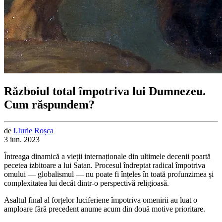
Războiul total împotriva lui Dumnezeu.
Cum răspundem?
de
I.
Iurie
Roșca
3 iun. 2023
Întreaga dinamică a vieții internaționale din ultimele decenii poartă
pecetea izbitoare a lui Satan. Procesul îndreptat radical împotriva
omului — globalismul — nu poate fi înțeles în toată profunzimea și
complexitatea lui decât dintr-o perspectivă religioasă.
Asaltul final al forțelor luciferiene împotriva omenirii au luat o
amploare fără precedent anume acum din două motive prioritare.