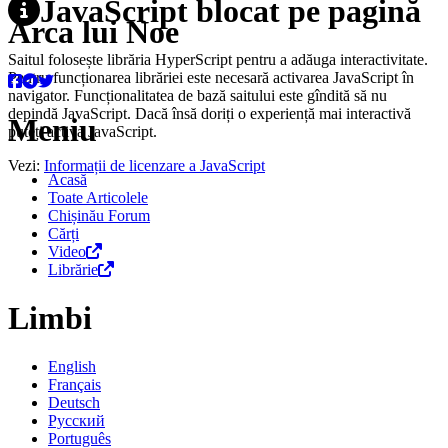
JavaScript blocat pe pagină
Arca lui Noe
Saitul folosește librăria HyperScript pentru a adăuga interactivitate.
Pentru funcționarea librăriei este necesară activarea JavaScript în
navigator. Funcționalitatea de bază saitului este gîndită să nu
depindă JavaScript. Dacă însă doriți o experiență mai interactivă
Meniu
puteți activa JavaScript.
Vezi:
Informații de licenzare a JavaScript
Acasă
Toate Articolele
Chișinău Forum
Cărți
Video
Librărie
Limbi
English
Français
Deutsch
Русский
Português