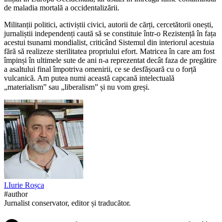
de maladia mortală a occidentalizării.
Militanții politici, activiștii civici, autorii de cărți, cercetătorii onești,
jurnaliștii independenți caută să se constituie într-o Rezistență în fața
acestui tsunami mondialist, criticând Sistemul din interiorul acestuia
fără să realizeze sterilitatea propriului efort. Matricea în care am fost
împinși în ultimele sute de ani n-a reprezentat decât faza de pregătire
a asaltului final împotriva omenirii, ce se desfășoară cu o forță
vulcanică. Am putea numi această capcană intelectuală
„materialism” sau „liberalism” și nu vom greși.
I.
Iurie
Roșca
#author
Jurnalist conservator, editor și traducător.