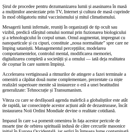
Șirul de procedee pentru dezumanizarea lumii și asasinarea în masă
a mulțimilor anesteziate prin TV, Internet și cultura de masă cuprinde
în mod obligatoriu mitul vaccinismului și mitul climatismului.
Mesagerii lumii infernale, reuniți în organizații de tip ocult sau
vizibil, predică sfârșitul omului normal prin fuzionarea biologicului
și a tehnologicului în corpul uman. Omul augmentat, impregnat cu
nanoparticule și cu cipuri, constituie „noua normalitate” spre care ne
împing sataniștii. Managementul percepțiilor, modelarea
comportamentelor, controlul mental, modificarea memoriei,
digitalizarea completă a societății și a omului — iată deja realitatea
de coșmar în care suntem împinși.
Accelerarea vertiginoasă a ritmurilor de atingere a fazei terminale a
omenirii a căpătat două nume complementare, prezentate ca niște
realizări superioare menite să instaureze o eră a unei beatitudini
generalizate: Tehnocrație și Transumanism.
Viteza cu care se desfășoară agenda malefică a globaliștilor este atât
de rapidă, iar consecințele acestor acțiuni atât de dezastruoase, încât
instaurarea Noii Ordini Mondiale devine o realitate cotidiană.
Impasul în care s-a pomenit omenirea în fața acestor pericole de
moarte ține de orbirea spirituală indusă de către cercurile masonice
inițial în Europa Occidentală, iar astăzi în întreaga lume contaminată