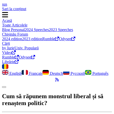
sus
Sari la conținut
Acasă
Toate Articolele
Blog Personal
2024 Speeches
2023 Speeches
Chișinău Forum
2024 edition
2023 edition
Rumble
Odysee
Cărți
by Iurie
Univ. Populară
Video
Rumble
Odysee
Librărie
English
Français
Deutsch
Русский
Português
Flux RSS
Comută modul întunecat
Cum să răpunem monstrul liberal și să
renaștem politic?