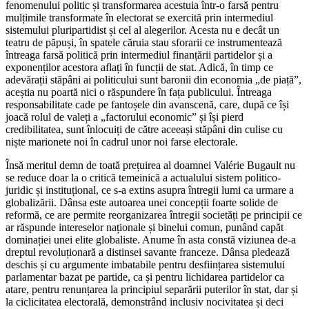
fenomenului politic și transformarea acestuia într-o farsă pentru
mulțimile transformate în electorat se exercită prin intermediul
sistemului pluripartidist și cel al alegerilor. Acesta nu e decât un
teatru de păpuși, în spatele căruia stau sforarii ce instrumentează
întreaga farsă politică prin intermediul finanțării partidelor și a
exponenților acestora aflați în funcții de stat. Adică, în timp ce
adevărații stăpâni ai politicului sunt baronii din economia „de piață”,
aceștia nu poartă nici o răspundere în fața publicului. Întreaga
responsabilitate cade pe fantoșele din avanscenă, care, după ce își
joacă rolul de valeți a „factorului economic” și își pierd
credibilitatea, sunt înlocuiți de către aceeași stăpâni din culise cu
niște marionete noi în cadrul unor noi farse electorale.
Însă meritul demn de toată prețuirea al doamnei Valérie Bugault nu
se reduce doar la o critică temeinică a actualului sistem politico-
juridic și instituțional, ce s-a extins asupra întregii lumi ca urmare a
globalizării. Dânsa este autoarea unei concepții foarte solide de
reformă, ce are permite reorganizarea întregii societăți pe principii ce
ar răspunde intereselor naționale și binelui comun, punând capăt
dominației unei elite globaliste. Anume în asta constă viziunea de-a
dreptul revoluționară a distinsei savante franceze. Dânsa pledează
deschis și cu argumente imbatabile pentru desființarea sistemului
parlamentar bazat pe partide, ca și pentru lichidarea partidelor ca
atare, pentru renunțarea la principiul separării puterilor în stat, dar și
la ciclicitatea electorală, demonstrând inclusiv nocivitatea și deci