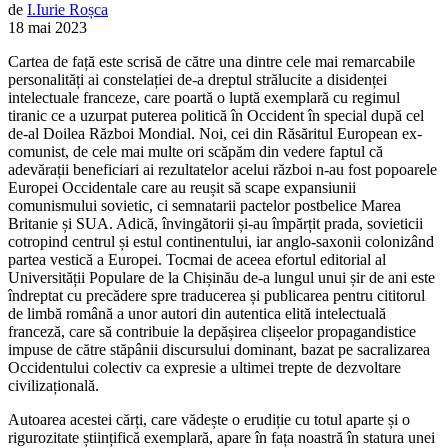
de
I.
Iurie
Roșca
18 mai 2023
Cartea de față este scrisă de către una dintre cele mai remarcabile
personalități ai constelației de-a dreptul strălucite a disidenței
intelectuale franceze, care poartă o luptă exemplară cu regimul
tiranic ce a uzurpat puterea politică în Occident în special după cel
de-al Doilea Război Mondial. Noi, cei din Răsăritul European ex-
comunist, de cele mai multe ori scăpăm din vedere faptul că
adevărații beneficiari ai rezultatelor acelui război n-au fost popoarele
Europei Occidentale care au reușit să scape expansiunii
comunismului sovietic, ci semnatarii pactelor postbelice Marea
Britanie și SUA. Adică, învingătorii și-au împărțit prada, sovieticii
cotropind centrul și estul continentului, iar anglo-saxonii colonizând
partea vestică a Europei. Tocmai de aceea efortul editorial al
Universității Populare de la Chișinău de-a lungul unui șir de ani este
îndreptat cu precădere spre traducerea și publicarea pentru cititorul
de limbă română a unor autori din autentica elită intelectuală
franceză, care să contribuie la depășirea clișeelor propagandistice
impuse de către stăpânii discursului dominant, bazat pe sacralizarea
Occidentului colectiv ca expresie a ultimei trepte de dezvoltare
civilizațională.
Autoarea acestei cărți, care vădește o erudiție cu totul aparte și o
rigurozitate științifică exemplară, apare în fața noastră în statura unei