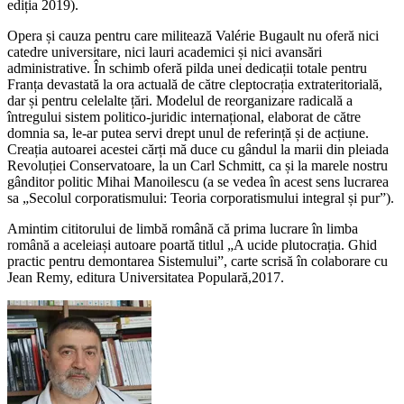
ediția 2019).
Opera și cauza pentru care militează Valérie Bugault nu oferă nici
catedre universitare, nici lauri academici și nici avansări
administrative. În schimb oferă pilda unei dedicații totale pentru
Franța devastată la ora actuală de către cleptocrația extrateritorială,
dar și pentru celelalte țări. Modelul de reorganizare radicală a
întregului sistem politico-juridic internațional, elaborat de către
domnia sa, le-ar putea servi drept unul de referință și de acțiune.
Creația autoarei acestei cărți mă duce cu gândul la marii din pleiada
Revoluției Conservatoare, la un Carl Schmitt, ca și la marele nostru
gânditor politic Mihai Manoilescu (a se vedea în acest sens lucrarea
sa „Secolul corporatismului: Teoria corporatismului integral și pur”).
Amintim cititorului de limbă română că prima lucrare în limba
română a aceleiași autoare poartă titlul „A ucide plutocrația. Ghid
practic pentru demontarea Sistemului”, carte scrisă în colaborare cu
Jean Remy, editura Universitatea Populară,2017.