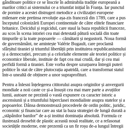
gânditoare politice ce se înscrie în admirabila tradiție europeană a
marilor critici ai sistemului ce a triumfat inițial în Franța. Iar punctul
de pornire a acestei distrugeri metodice a civilizației europene
milenare este pretinsa revoluție așa-zis franceză din 1789, care a pus
începutul colonizării Europei continentale de către elitele financiare
britanice. Deicidul și regicidul, care staul la baza republicii franceze,
au scos în scena istoriei cea mai detestată pătură socială din toate
timpurile și la toate popoarele — cămătarii și negustorii. Noua formă
de guvernământ, ne amintește Valérie Bugault, care proclamă
sfârșitul tiraniei și triumful libertății prin instituirea republicanismului
și a democrației, precum și a celorlalte elemente ale teoriei politice și
economice liberale, instituie de fapt cea mai crudă, dar și cea mai
perfidă formă a tiraniei. Este vorba despre uzurparea întregii puteri
politice în stat de către plutocrația apatridă, care a transformat statul
într-o unealtă de obținere a unor supraprofituri.
Pentru a înlesni înțelegerea cititorului asupra originilor și anvergurii
mondiale a noii caste ce și-a însușit cea mai mare parte a avuțiilor
lumii, autoare ne prezintă o vastă expunere cu caracter istoric a
ascensiunii și a triumfului hiperclasei mondialiste asupra statelor și a
popoarelor. Dânsa demonstrează procedeele de ordin politic, juridic,
economic și financiar care au stat la baza strategiei de lungă durată a
„stăpânilor banilor” de a-și institui dominația absolută. Formula ce
ilustrează deosebit de plastic această nouă realitate, ce a refasonat
societățile moderne, este prezentă ca un fir roșu de-a lungul întregii