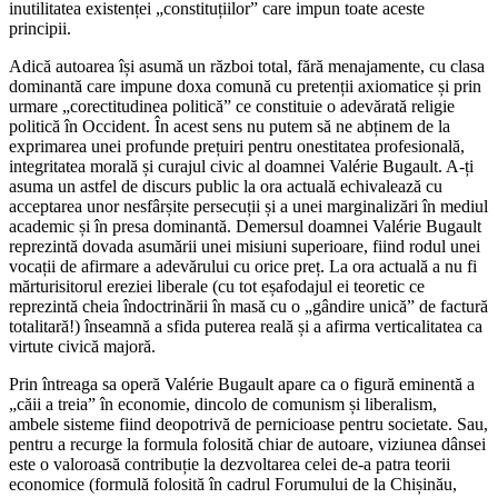
inutilitatea existenței „constituțiilor” care impun toate aceste
principii.
Adică autoarea își asumă un război total, fără menajamente, cu clasa
dominantă care impune doxa comună cu pretenții axiomatice și prin
urmare „corectitudinea politică” ce constituie o adevărată religie
politică în Occident. În acest sens nu putem să ne abținem de la
exprimarea unei profunde prețuiri pentru onestitatea profesională,
integritatea morală și curajul civic al doamnei Valérie Bugault. A-ți
asuma un astfel de discurs public la ora actuală echivalează cu
acceptarea unor nesfârșite persecuții și a unei marginalizări în mediul
academic și în presa dominantă. Demersul doamnei Valérie Bugault
reprezintă dovada asumării unei misiuni superioare, fiind rodul unei
vocații de afirmare a adevărului cu orice preț. La ora actuală a nu fi
mărturisitorul ereziei liberale (cu tot eșafodajul ei teoretic ce
reprezintă cheia îndoctrinării în masă cu o „gândire unică” de factură
totalitară!) înseamnă a sfida puterea reală și a afirma verticalitatea ca
virtute civică majoră.
Prin întreaga sa operă Valérie Bugault apare ca o figură eminentă a
„căii a treia” în economie, dincolo de comunism și liberalism,
ambele sisteme fiind deopotrivă de pernicioase pentru societate. Sau,
pentru a recurge la formula folosită chiar de autoare, viziunea dânsei
este o valoroasă contribuție la dezvoltarea celei de-a patra teorii
economice (formulă folosită în cadrul Forumului de la Chișinău,