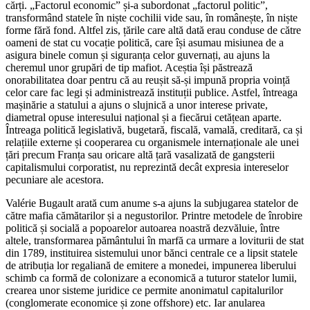
cărți. „Factorul economic” și-a subordonat „factorul politic”,
transformând statele în niște cochilii vide sau, în românește, în niște
forme fără fond. Altfel zis, țările care altă dată erau conduse de către
oameni de stat cu vocație politică, care își asumau misiunea de a
asigura binele comun și siguranța celor guvernați, au ajuns la
cheremul unor grupări de tip mafiot. Aceștia își păstrează
onorabilitatea doar pentru că au reușit să-și impună propria voință
celor care fac legi și administrează instituții publice. Astfel, întreaga
mașinărie a statului a ajuns o slujnică a unor interese private,
diametral opuse interesului național și a fiecărui cetățean aparte.
Întreaga politică legislativă, bugetară, fiscală, vamală, creditară, ca și
relațiile externe și cooperarea cu organismele internaționale ale unei
țări precum Franța sau oricare altă țară vasalizată de gangsterii
capitalismului corporatist, nu reprezintă decât expresia intereselor
pecuniare ale acestora.
Valérie Bugault arată cum anume s-a ajuns la subjugarea statelor de
către mafia cămătarilor și a negustorilor. Printre metodele de înrobire
politică și socială a popoarelor autoarea noastră dezvăluie, între
altele, transformarea pământului în marfă ca urmare a loviturii de stat
din 1789, instituirea sistemului unor bănci centrale ce a lipsit statele
de atribuția lor regaliană de emitere a monedei, impunerea liberului
schimb ca formă de colonizare a economică a tuturor statelor lumii,
crearea unor sisteme juridice ce permite anonimatul capitalurilor
(conglomerate economice și zone offshore) etc. Iar anularea