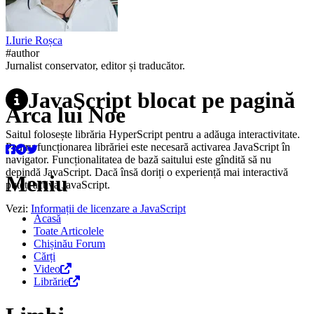
I.
Iurie
Roșca
#author
Jurnalist conservator, editor și traducător.
JavaScript blocat pe pagină
Arca lui Noe
Saitul folosește librăria HyperScript pentru a adăuga interactivitate.
Pentru funcționarea librăriei este necesară activarea JavaScript în
navigator. Funcționalitatea de bază saitului este gîndită să nu
depindă JavaScript. Dacă însă doriți o experiență mai interactivă
Meniu
puteți activa JavaScript.
Vezi:
Informații de licenzare a JavaScript
Acasă
Toate Articolele
Chișinău Forum
Cărți
Video
Librărie