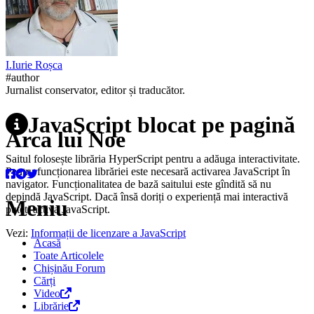
I.
Iurie
Roșca
#author
Jurnalist conservator, editor și traducător.
JavaScript blocat pe pagină
Arca lui Noe
Saitul folosește librăria HyperScript pentru a adăuga interactivitate.
Pentru funcționarea librăriei este necesară activarea JavaScript în
navigator. Funcționalitatea de bază saitului este gîndită să nu
depindă JavaScript. Dacă însă doriți o experiență mai interactivă
Meniu
puteți activa JavaScript.
Vezi:
Informații de licenzare a JavaScript
Acasă
Toate Articolele
Chișinău Forum
Cărți
Video
Librărie