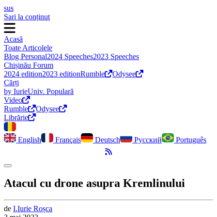
sus
Sari la conținut
Acasă
Toate Articolele
Blog Personal
2024 Speeches
2023 Speeches
Chișinău Forum
2024 edition
2023 edition
Rumble
Odysee
Cărți
by Iurie
Univ. Populară
Video
Rumble
Odysee
Librărie
English
Français
Deutsch
Русский
Português
Flux RSS
Comută modul întunecat
Atacul cu drone asupra Kremlinului
de
I.
Iurie
Roșca