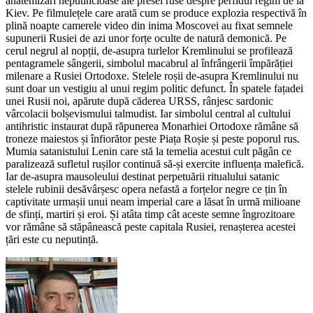
anatemizări neputincioase ale presei ruse despre perfidul regim de la
Kiev. Pe filmulețele care arată cum se produce explozia respectivă în
plină noapte camerele video din inima Moscovei au fixat semnele
supunerii Rusiei de azi unor forțe oculte de natură demonică. Pe
cerul negrul al nopții, de-asupra turlelor Kremlinului se profilează
pentagramele sângerii, simbolul macabrul al înfrângerii împărăției
milenare a Rusiei Ortodoxe. Stelele roșii de-asupra Kremlinului nu
sunt doar un vestigiu al unui regim politic defunct. În spatele fațadei
unei Rusii noi, apărute după căderea URSS, rânjesc sardonic
vârcolacii bolșevismului talmudist. Iar simbolul central al cultului
antihristic instaurat după răpunerea Monarhiei Ortodoxe rămâne să
troneze maiestos și înfiorător peste Piața Roșie și peste poporul rus.
Mumia satanistului Lenin care stă la temelia acestui cult păgân ce
paralizează sufletul rușilor continuă să-și exercite influența malefică.
Iar de-asupra mausoleului destinat perpetuării ritualului satanic
stelele rubinii desăvârșesc opera nefastă a forțelor negre ce țin în
captivitate urmașii unui neam imperial care a lăsat în urmă milioane
de sfinți, martiri și eroi. Și atâta timp cât aceste semne îngrozitoare
vor rămâne să stăpânească peste capitala Rusiei, renașterea acestei
țări este cu neputință.