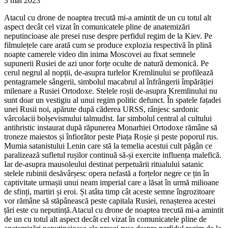
3 mai 2023
Atacul cu drone de noaptea trecută mi-a amintit de un cu totul alt
aspect decât cel vizat în comunicatele pline de anatemizări
neputincioase ale presei ruse despre perfidul regim de la Kiev. Pe
filmulețele care arată cum se produce explozia respectivă în plină
noapte camerele video din inima Moscovei au fixat semnele
supunerii Rusiei de azi unor forțe oculte de natură demonică. Pe
cerul negrul al nopții, de-asupra turlelor Kremlinului se profilează
pentagramele sângerii, simbolul macabrul al înfrângerii împărăției
milenare a Rusiei Ortodoxe. Stelele roșii de-asupra Kremlinului nu
sunt doar un vestigiu al unui regim politic defunct. În spatele fațadei
unei Rusii noi, apărute după căderea URSS, rânjesc sardonic
vârcolacii bolșevismului talmudist. Iar simbolul central al cultului
antihristic instaurat după răpunerea Monarhiei Ortodoxe rămâne să
troneze maiestos și înfiorător peste Piața Roșie și peste poporul rus.
Mumia satanistului Lenin care stă la temelia acestui cult păgân ce
paralizează sufletul rușilor continuă să-și exercite influența malefică.
Iar de-asupra mausoleului destinat perpetuării ritualului satanic
stelele rubinii desăvârșesc opera nefastă a forțelor negre ce țin în
captivitate urmașii unui neam imperial care a lăsat în urmă milioane
de sfinți, martiri și eroi. Și atâta timp cât aceste semne îngrozitoare
vor rămâne să stăpânească peste capitala Rusiei, renașterea acestei
țări este cu neputință.Atacul cu drone de noaptea trecută mi-a amintit
de un cu totul alt aspect decât cel vizat în comunicatele pline de