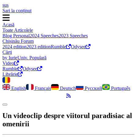
sus
Sari la conținut
Acasă
Toate Articolele
Blog Personal
2024 Speeches
2023 Speeches
Chișinău Forum
2024 edition
2023 edition
Rumble
Odysee
Cărți
by Iurie
Univ. Populară
Video
Rumble
Odysee
Librărie
English
Français
Deutsch
Русский
Português
Flux RSS
Comută modul întunecat
Un videoclip despre viitorul paradisiac al
omenirii