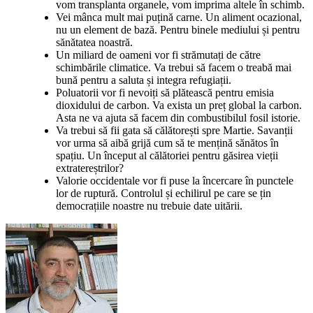
vom transplanta organele, vom imprima altele în schimb.
Vei mânca mult mai puțină carne. Un aliment ocazional,
nu un element de bază. Pentru binele mediului și pentru
sănătatea noastră.
Un miliard de oameni vor fi strămutați de către
schimbările climatice. Va trebui să facem o treabă mai
bună pentru a saluta și integra refugiații.
Poluatorii vor fi nevoiți să plătească pentru emisia
dioxidului de carbon. Va exista un preț global la carbon.
Asta ne va ajuta să facem din combustibilul fosil istorie.
Va trebui să fii gata să călătorești spre Martie. Savanții
vor urma să aibă grijă cum să te mențină sănătos în
spațiu. Un început al călătoriei pentru găsirea vieții
extratereștrilor?
Valorie occidentale vor fi puse la încercare în punctele
lor de ruptură. Controlul și echilirul pe care se țin
democrațiile noastre nu trebuie date uitării.