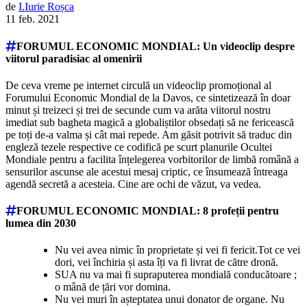
de
I.
Iurie
Roșca
11 feb. 2021
FORUMUL ECONOMIC MONDIAL: Un videoclip despre
viitorul paradisiac al omenirii
De ceva vreme pe internet circulă un videoclip promoțional al
Forumului Economic Mondial de la Davos, ce sintetizează în doar
minut și treizeci și trei de secunde cum va arăta viitorul nostru
imediat sub bagheta magică a globaliștilor obsedați să ne fericească
pe toți de-a valma și cât mai repede. Am găsit potrivit să traduc din
engleză tezele respective ce codifică pe scurt planurile Ocultei
Mondiale pentru a facilita înțelegerea vorbitorilor de limbă română a
sensurilor ascunse ale acestui mesaj criptic, ce însumează întreaga
agendă secretă a acesteia. Cine are ochi de văzut, va vedea.
FORUMUL ECONOMIC MONDIAL: 8 profeții pentru
lumea din 2030
Nu vei avea nimic în proprietate și vei fi fericit.Tot ce vei
dori, vei închiria și asta îți va fi livrat de către dronă.
SUA nu va mai fi supraputerea mondială conducătoare ;
o mână de țări vor domina.
Nu vei muri în așteptatea unui donator de organe. Nu