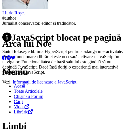
I.
Iurie
Roșca
#author
Jurnalist conservator, editor și traducător.
JavaScript blocat pe pagină
Arca lui Noe
Saitul folosește librăria HyperScript pentru a adăuga interactivitate.
Pentru funcționarea librăriei este necesară activarea JavaScript în
navigator. Funcționalitatea de bază saitului este gîndită să nu
depindă JavaScript. Dacă însă doriți o experiență mai interactivă
Meniu
puteți activa JavaScript.
Vezi:
Informații de licenzare a JavaScript
Acasă
Toate Articolele
Chișinău Forum
Cărți
Video
Librărie
Limbi