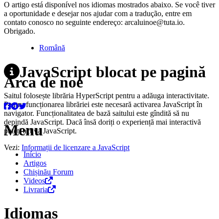
O artigo está disponível nos idiomas mostrados abaixo. Se você tiver
a oportunidade e desejar nos ajudar com a tradução, entre em
contato conosco no seguinte endereço: arcaluinoe@tuta.io.
Obrigado.
Română
JavaScript blocat pe pagină
Arca de noé
Saitul folosește librăria HyperScript pentru a adăuga interactivitate.
Pentru funcționarea librăriei este necesară activarea JavaScript în
navigator. Funcționalitatea de bază saitului este gîndită să nu
depindă JavaScript. Dacă însă doriți o experiență mai interactivă
Menu
puteți activa JavaScript.
Vezi:
Informații de licenzare a JavaScript
Início
Artigos
Chișinău Forum
Videos
Livraria
Idiomas