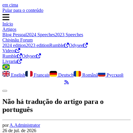
em cima
Pular para o conteúdo
Início
Artigos
Blog Pessoal
2024 Speeches
2023 Speeches
Chișinău Forum
2024 edition
2023 edition
Rumble
Odysee
Videos
Rumble
Odysee
Livraria
English
Français
Deutsch
Română
Русский
Feed RSS
Alternar modo escuro
Não há tradução do artigo para o
português
por
A.
Administrator
26 de jul. de 2026