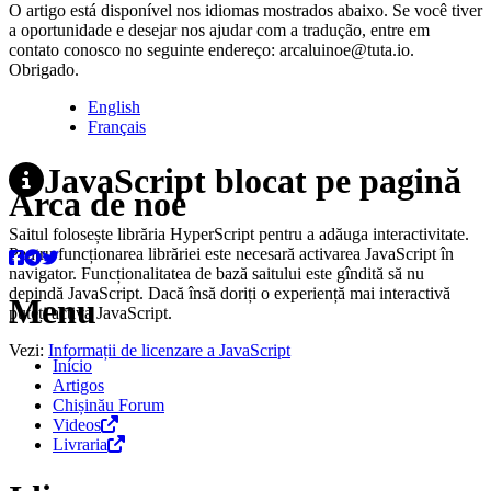
O artigo está disponível nos idiomas mostrados abaixo. Se você tiver
a oportunidade e desejar nos ajudar com a tradução, entre em
contato conosco no seguinte endereço: arcaluinoe@tuta.io.
Obrigado.
English
Français
JavaScript blocat pe pagină
Arca de noé
Saitul folosește librăria HyperScript pentru a adăuga interactivitate.
Pentru funcționarea librăriei este necesară activarea JavaScript în
navigator. Funcționalitatea de bază saitului este gîndită să nu
depindă JavaScript. Dacă însă doriți o experiență mai interactivă
Menu
puteți activa JavaScript.
Vezi:
Informații de licenzare a JavaScript
Início
Artigos
Chișinău Forum
Videos
Livraria