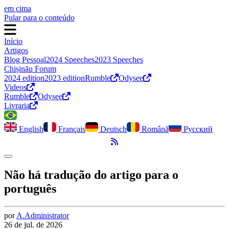
em cima
Pular para o conteúdo
Início
Artigos
Blog Pessoal
2024 Speeches
2023 Speeches
Chișinău Forum
2024 edition
2023 edition
Rumble
Odysee
Videos
Rumble
Odysee
Livraria
English
Français
Deutsch
Română
Русский
Feed RSS
Alternar modo escuro
Não há tradução do artigo para o
português
por
A.
Administrator
26 de jul. de 2026