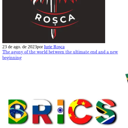
23 de ago. de 2023
por
Iurie Roșca
The agony of the world between the ultimate end and a new
beginning