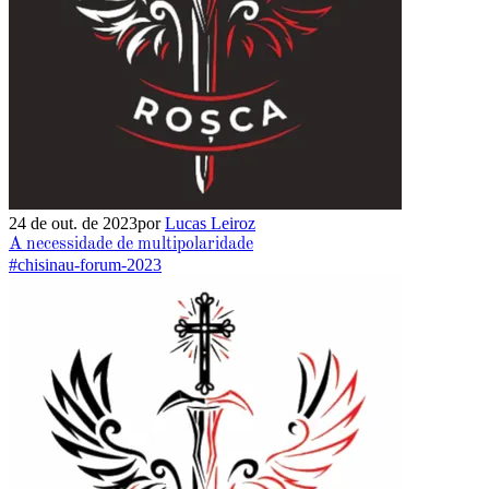
24 de out. de 2023
por
Lucas Leiroz
A necessidade de multipolaridade
#chisinau-forum-2023