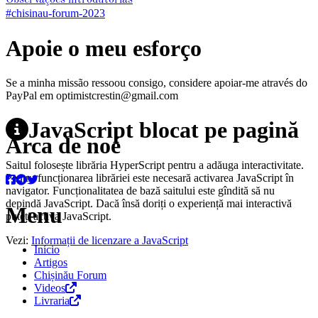
Observações introdutórias
#chisinau-forum-2023
Apoie o meu esforço
Se a minha missão ressoou consigo, considere apoiar-me através do
PayPal em optimistcrestin@gmail.com
JavaScript blocat pe pagină
Arca de noé
Saitul folosește librăria HyperScript pentru a adăuga interactivitate.
Pentru funcționarea librăriei este necesară activarea JavaScript în
navigator. Funcționalitatea de bază saitului este gîndită să nu
depindă JavaScript. Dacă însă doriți o experiență mai interactivă
Menu
puteți activa JavaScript.
Vezi:
Informații de licenzare a JavaScript
Início
Artigos
Chișinău Forum
Videos
Livraria