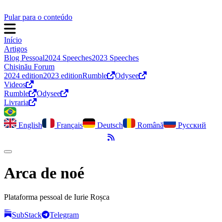
Pular para o conteúdo
Início
Artigos
Blog Pessoal
2024 Speeches
2023 Speeches
Chișinău Forum
2024 edition
2023 edition
Rumble
Odysee
Videos
Rumble
Odysee
Livraria
English
Français
Deutsch
Română
Русский
Feed RSS
Alternar modo escuro
Arca de noé
Plataforma pessoal de Iurie Roșca
SubStack
Telegram