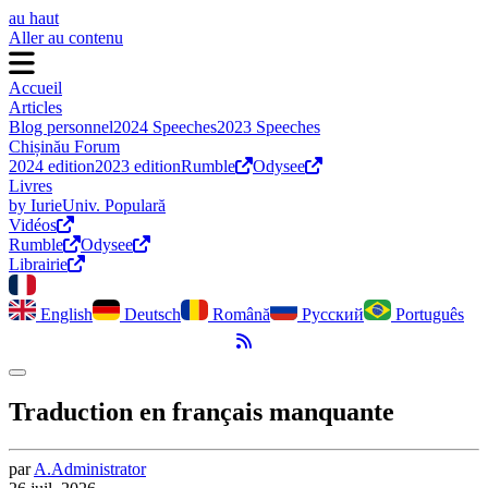
au haut
Aller au contenu
Accueil
Articles
Blog personnel
2024 Speeches
2023 Speeches
Chișinău Forum
2024 edition
2023 edition
Rumble
Odysee
Livres
by Iurie
Univ. Populară
Vidéos
Rumble
Odysee
Librairie
English
Deutsch
Română
Русский
Português
Flux RSS
Activer le mode sombre
Traduction en français manquante
par
A.
Administrator