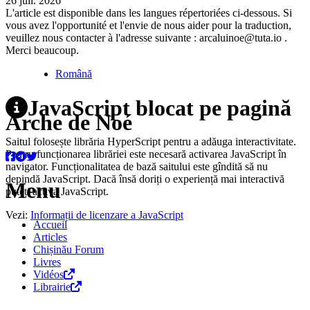
26 juil. 2026
L'article est disponible dans les langues répertoriées ci-dessous. Si
vous avez l'opportunité et l'envie de nous aider pour la traduction,
veuillez nous contacter à l'adresse suivante : arcaluinoe@tuta.io .
Merci beaucoup.
Română
JavaScript blocat pe pagină
Arche de Noé
Saitul folosește librăria HyperScript pentru a adăuga interactivitate.
Pentru funcționarea librăriei este necesară activarea JavaScript în
navigator. Funcționalitatea de bază saitului este gîndită să nu
depindă JavaScript. Dacă însă doriți o experiență mai interactivă
Menu
puteți activa JavaScript.
Vezi:
Informații de licenzare a JavaScript
Accueil
Articles
Chișinău Forum
Livres
Vidéos
Librairie