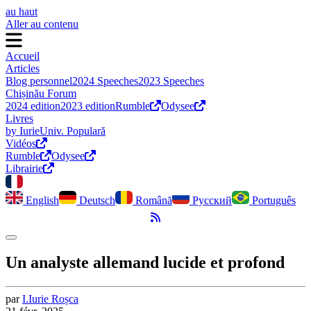
au haut
Aller au contenu
Accueil
Articles
Blog personnel
2024 Speeches
2023 Speeches
Chișinău Forum
2024 edition
2023 edition
Rumble
Odysee
Livres
by Iurie
Univ. Populară
Vidéos
Rumble
Odysee
Librairie
English
Deutsch
Română
Русский
Português
Flux RSS
Activer le mode sombre
Un analyste allemand lucide et profond
par
I.
Iurie
Roșca