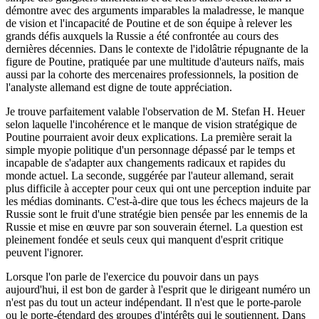
démontre avec des arguments imparables la maladresse, le manque
de vision et l'incapacité de Poutine et de son équipe à relever les
grands défis auxquels la Russie a été confrontée au cours des
dernières décennies. Dans le contexte de l'idolâtrie répugnante de la
figure de Poutine, pratiquée par une multitude d'auteurs naïfs, mais
aussi par la cohorte des mercenaires professionnels, la position de
l'analyste allemand est digne de toute appréciation.
Je trouve parfaitement valable l'observation de M. Stefan H. Heuer
selon laquelle l'incohérence et le manque de vision stratégique de
Poutine pourraient avoir deux explications. La première serait la
simple myopie politique d'un personnage dépassé par le temps et
incapable de s'adapter aux changements radicaux et rapides du
monde actuel. La seconde, suggérée par l'auteur allemand, serait
plus difficile à accepter pour ceux qui ont une perception induite par
les médias dominants. C'est-à-dire que tous les échecs majeurs de la
Russie sont le fruit d'une stratégie bien pensée par les ennemis de la
Russie et mise en œuvre par son souverain éternel. La question est
pleinement fondée et seuls ceux qui manquent d'esprit critique
peuvent l'ignorer.
Lorsque l'on parle de l'exercice du pouvoir dans un pays
aujourd'hui, il est bon de garder à l'esprit que le dirigeant numéro un
n'est pas du tout un acteur indépendant. Il n'est que le porte-parole
ou le porte-étendard des groupes d'intérêts qui le soutiennent. Dans