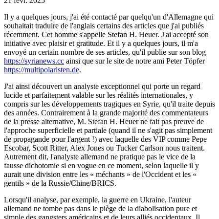
21 févr. 2025
Il y a quelques jours, j'ai été contacté par quelqu'un d'Allemagne qui
souhaitait traduire de l'anglais certains des articles que j'ai publiés
récemment. Cet homme s'appelle Stefan H. Heuer. J'ai accepté son
initiative avec plaisir et gratitude. Et il y a quelques jours, il m'a
envoyé un certain nombre de ses articles, qu'il publie sur son blog
https://syrianews.cc
ainsi que sur le site de notre ami Peter Töpfer
https://multipolaristen.de
.
J'ai ainsi découvert un analyste exceptionnel qui porte un regard
lucide et parfaitement valable sur les réalités internationales, y
compris sur les développements tragiques en Syrie, qu'il traite depuis
des années. Contrairement à la grande majorité des commentateurs
de la presse alternative, M. Stefan H. Heuer ne fait pas preuve de
l'approche superficielle et partiale (quand il ne s'agit pas simplement
de propagande pour l'argent !) avec laquelle des VIP comme Pepe
Escobar, Scott Ritter, Alex Jones ou Tucker Carlson nous traitent.
Autrement dit, l'analyste allemand ne pratique pas le vice de la
fausse dichotomie si en vogue en ce moment, selon laquelle il y
aurait une division entre les « méchants » de l'Occident et les «
gentils » de la Russie/Chine/BRICS.
Lorsqu'il analyse, par exemple, la guerre en Ukraine, l'auteur
allemand ne tombe pas dans le piège de la diabolisation pure et
simple des gangsters américains et de leurs alliés occidentaux. Il