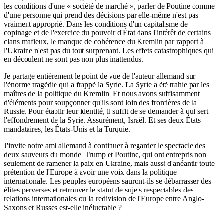
les conditions d'une « société de marché », parler de Poutine comme
d'une personne qui prend des décisions par elle-même n'est pas
vraiment approprié. Dans les conditions d'un capitalisme de
copinage et de l'exercice du pouvoir d'État dans l'intérêt de certains
clans mafieux, le manque de cohérence du Kremlin par rapport à
l'Ukraine n'est pas du tout surprenant. Les effets catastrophiques qui
en découlent ne sont pas non plus inattendus.
Je partage entièrement le point de vue de l'auteur allemand sur
l'énorme tragédie qui a frappé la Syrie. La Syrie a été trahie par les
maîtres de la politique du Kremlin. Et nous avons suffisamment
d'éléments pour soupçonner qu'ils sont loin des frontières de la
Russie. Pour établir leur identité, il suffit de se demander à qui sert
l'effondrement de la Syrie. Assurément, Israël. Et ses deux États
mandataires, les États-Unis et la Turquie.
J'invite notre ami allemand à continuer à regarder le spectacle des
deux sauveurs du monde, Trump et Poutine, qui ont entrepris non
seulement de ramener la paix en Ukraine, mais aussi d'anéantir toute
prétention de l'Europe à avoir une voix dans la politique
internationale. Les peuples européens sauront-ils se débarrasser des
élites perverses et retrouver le statut de sujets respectables des
relations internationales ou la redivision de l'Europe entre Anglo-
Saxons et Russes est-elle inéluctable ?