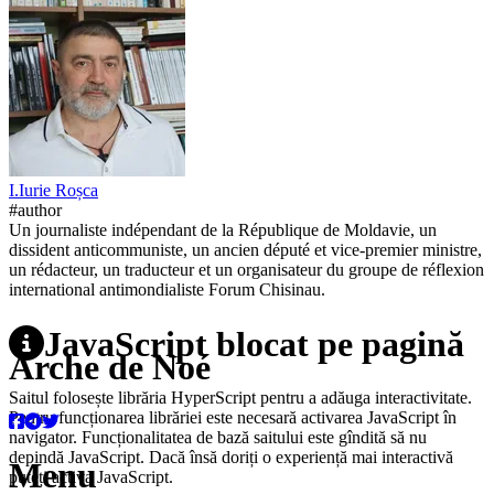
I.
Iurie
Roșca
#author
Un journaliste indépendant de la République de Moldavie, un
dissident anticommuniste, un ancien député et vice-premier ministre,
un rédacteur, un traducteur et un organisateur du groupe de réflexion
international antimondialiste Forum Chisinau.
JavaScript blocat pe pagină
Arche de Noé
Saitul folosește librăria HyperScript pentru a adăuga interactivitate.
Pentru funcționarea librăriei este necesară activarea JavaScript în
navigator. Funcționalitatea de bază saitului este gîndită să nu
depindă JavaScript. Dacă însă doriți o experiență mai interactivă
Menu
puteți activa JavaScript.