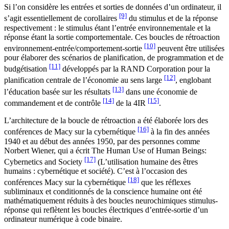
Si l’on considère les entrées et sorties de données d’un ordinateur, il
[9]
s’agit essentiellement de corollaires
du stimulus et de la réponse
respectivement : le stimulus étant l’entrée environnementale et la
réponse étant la sortie comportementale. Ces boucles de rétroaction
[10]
environnement-entrée/comportement-sortie
peuvent être utilisées
pour élaborer des scénarios de planification, de programmation et de
[11]
budgétisation
développés par la RAND Corporation pour la
[12]
planification centrale de l’économie au sens large
, englobant
[13]
l’éducation basée sur les résultats
dans une économie de
[14]
[15]
commandement et de contrôle
de la 4IR
.
L’architecture de la boucle de rétroaction a été élaborée lors des
[16]
conférences de Macy sur la cybernétique
à la fin des années
1940 et au début des années 1950, par des personnes comme
Norbert Wiener, qui a écrit The Human Use of Human Beings:
[17]
Cybernetics and Society
(L’utilisation humaine des êtres
humains : cybernétique et société). C’est à l’occasion des
[18]
conférences Macy sur la cybernétique
que les réflexes
subliminaux et conditionnés de la conscience humaine ont été
mathématiquement réduits à des boucles neurochimiques stimulus-
réponse qui reflètent les boucles électriques d’entrée-sortie d’un
ordinateur numérique à code binaire.