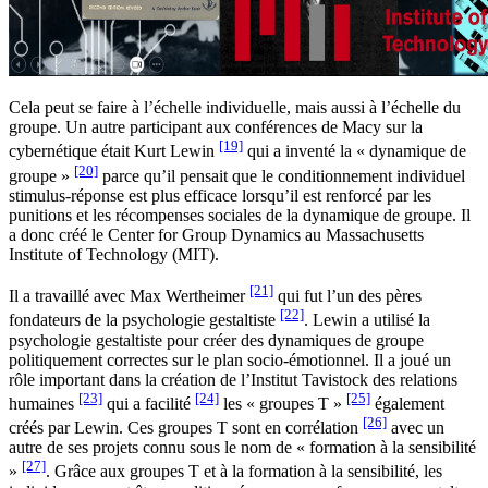
Cela peut se faire à l’échelle individuelle, mais aussi à l’échelle du
groupe. Un autre participant aux conférences de Macy sur la
[19]
cybernétique était Kurt Lewin
qui a inventé la « dynamique de
[20]
groupe »
parce qu’il pensait que le conditionnement individuel
stimulus-réponse est plus efficace lorsqu’il est renforcé par les
punitions et les récompenses sociales de la dynamique de groupe. Il
a donc créé le Center for Group Dynamics au Massachusetts
Institute of Technology (MIT).
[21]
Il a travaillé avec Max Wertheimer
qui fut l’un des pères
[22]
fondateurs de la psychologie gestaltiste
. Lewin a utilisé la
psychologie gestaltiste pour créer des dynamiques de groupe
politiquement correctes sur le plan socio-émotionnel. Il a joué un
rôle important dans la création de l’Institut Tavistock des relations
[23]
[24]
[25]
humaines
qui a facilité
les « groupes T »
également
[26]
créés par Lewin. Ces groupes T sont en corrélation
avec un
autre de ses projets connu sous le nom de « formation à la sensibilité
[27]
»
. Grâce aux groupes T et à la formation à la sensibilité, les