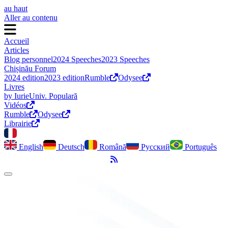
au haut
Aller au contenu
Accueil
Articles
Blog personnel
2024 Speeches
2023 Speeches
Chișinău Forum
2024 edition
2023 edition
Rumble
Odysee
Livres
by Iurie
Univ. Populară
Vidéos
Rumble
Odysee
Librairie
English
Deutsch
Română
Русский
Português
Flux RSS
Activer le mode sombre