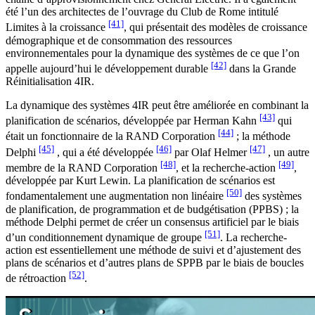
été l’un des architectes de l’ouvrage du Club de Rome intitulé
[41]
Limites à la croissance
, qui présentait des modèles de croissance
démographique et de consommation des ressources
environnementales pour la dynamique des systèmes de ce que l’on
[42]
appelle aujourd’hui le développement durable
dans la Grande
Réinitialisation 4IR.
La dynamique des systèmes 4IR peut être améliorée en combinant la
[43]
planification de scénarios, développée par Herman Kahn
qui
[44]
était un fonctionnaire de la RAND Corporation
; la méthode
[45]
[46]
[47]
Delphi
, qui a été développée
par Olaf Helmer
, un autre
[48]
[49]
membre de la RAND Corporation
, et la recherche-action
,
développée par Kurt Lewin. La planification de scénarios est
[50]
fondamentalement une augmentation non linéaire
des systèmes
de planification, de programmation et de budgétisation (PPBS) ; la
méthode Delphi permet de créer un consensus artificiel par le biais
[51]
d’un conditionnement dynamique de groupe
. La recherche-
action est essentiellement une méthode de suivi et d’ajustement des
plans de scénarios et d’autres plans de SPPB par le biais de boucles
[52]
de rétroaction
.