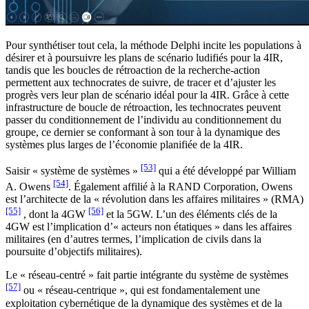
Pour synthétiser tout cela, la méthode Delphi incite les populations à
désirer et à poursuivre les plans de scénario ludifiés pour la 4IR,
tandis que les boucles de rétroaction de la recherche-action
permettent aux technocrates de suivre, de tracer et d’ajuster les
progrès vers leur plan de scénario idéal pour la 4IR. Grâce à cette
infrastructure de boucle de rétroaction, les technocrates peuvent
passer du conditionnement de l’individu au conditionnement du
groupe, ce dernier se conformant à son tour à la dynamique des
systèmes plus larges de l’économie planifiée de la 4IR.
[53]
Saisir « système de systèmes »
qui a été développé par William
[54]
A. Owens
. Également affilié à la RAND Corporation, Owens
est l’architecte de la « révolution dans les affaires militaires » (RMA)
[55]
[56]
, dont la 4GW
et la 5GW. L’un des éléments clés de la
4GW est l’implication d’« acteurs non étatiques » dans les affaires
militaires (en d’autres termes, l’implication de civils dans la
poursuite d’objectifs militaires).
Le « réseau-centré » fait partie intégrante du système de systèmes
[57]
ou « réseau-centrique », qui est fondamentalement une
exploitation cybernétique de la dynamique des systèmes et de la