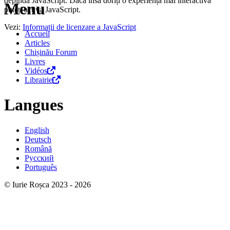
depindă JavaScript. Dacă însă doriți o experiență mai interactivă
Menu
puteți activa JavaScript.
Vezi:
Informații de licenzare a JavaScript
Accueil
Articles
Chișinău Forum
Livres
Vidéos
Librairie
Langues
English
Deutsch
Română
Русский
Português
© Iurie Roșca 2023 - 2026