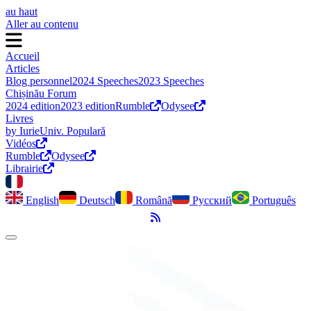
au haut
Aller au contenu
Accueil
Articles
Blog personnel
2024 Speeches
2023 Speeches
Chișinău Forum
2024 edition
2023 edition
Rumble
Odysee
Livres
by Iurie
Univ. Populară
Vidéos
Rumble
Odysee
Librairie
English
Deutsch
Română
Русский
Português
Flux RSS
Activer le mode sombre