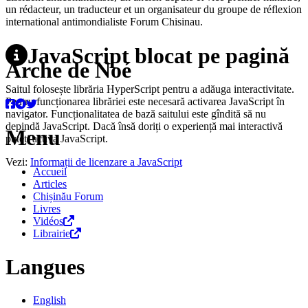
un rédacteur, un traducteur et un organisateur du groupe de réflexion
international antimondialiste Forum Chisinau.
JavaScript blocat pe pagină
Arche de Noé
Saitul folosește librăria HyperScript pentru a adăuga interactivitate.
Pentru funcționarea librăriei este necesară activarea JavaScript în
navigator. Funcționalitatea de bază saitului este gîndită să nu
depindă JavaScript. Dacă însă doriți o experiență mai interactivă
Menu
puteți activa JavaScript.
Vezi:
Informații de licenzare a JavaScript
Accueil
Articles
Chișinău Forum
Livres
Vidéos
Librairie
Langues
English