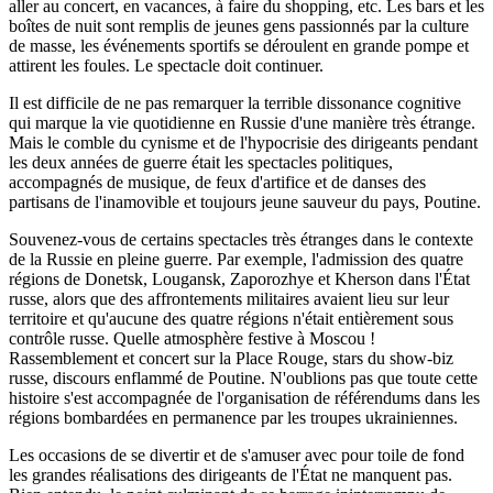
aller au concert, en vacances, à faire du shopping, etc. Les bars et les
boîtes de nuit sont remplis de jeunes gens passionnés par la culture
de masse, les événements sportifs se déroulent en grande pompe et
attirent les foules. Le spectacle doit continuer.
Il est difficile de ne pas remarquer la terrible dissonance cognitive
qui marque la vie quotidienne en Russie d'une manière très étrange.
Mais le comble du cynisme et de l'hypocrisie des dirigeants pendant
les deux années de guerre était les spectacles politiques,
accompagnés de musique, de feux d'artifice et de danses des
partisans de l'inamovible et toujours jeune sauveur du pays, Poutine.
Souvenez-vous de certains spectacles très étranges dans le contexte
de la Russie en pleine guerre. Par exemple, l'admission des quatre
régions de Donetsk, Lougansk, Zaporozhye et Kherson dans l'État
russe, alors que des affrontements militaires avaient lieu sur leur
territoire et qu'aucune des quatre régions n'était entièrement sous
contrôle russe. Quelle atmosphère festive à Moscou !
Rassemblement et concert sur la Place Rouge, stars du show-biz
russe, discours enflammé de Poutine. N'oublions pas que toute cette
histoire s'est accompagnée de l'organisation de référendums dans les
régions bombardées en permanence par les troupes ukrainiennes.
Les occasions de se divertir et de s'amuser avec pour toile de fond
les grandes réalisations des dirigeants de l'État ne manquent pas.