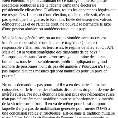
Bien entendu, le point culminant de ce barrage ininterrompu de
spectacles politiques a été la récente campagne électorale
présidentielle elle-même. D'ailleurs, toutes les apparences légales ont
été respectées. Le report d'une élection, quelle qu'elle soit, n'étant
pas spécifique à la guerre, le Kremlin, fidèle défenseur des valeurs
démocratiques et de l'État de droit, ne pouvait se permettre le luxe
d'une gestion abusive ou antidémocratique du pays.
Mais la liesse généralisée, ou au moins simulée avec succès est
immédiatement suivie d'une immense tragédie. Qui en est
responsable ? Bien sûr, les terroristes, le régime de Kiev et l'OTAN.
Mais où est la vision stratégique des dirigeants de ce pays ?
Pourquoi, après tant d'actes terroristes ayant entraîné des pertes
humaines, tous les rassemblements publics impliquant un grand
nombre de personnes n'ont-ils pas été annulés ? Pourquoi n'a-t-on
pas imposé d'autres mesures qui sont naturelles pour un pays en
guerre ?
Ne nous demandons pas pourquoi il y a eu des pertes humaines
colossales sur le front et des résultats discutables du point de vue des
intérêts russes. Ne nous étonnons pas non plus que l'économie russe
n'ait pas été entièrement mobilisée pour se subordonner aux intérêts
de la victoire sur le front. Il en va de même pour la raison pour
laquelle il n'y a pas de mobilisation générale pour mener l'OMS à
une conclusion rapide et fructueuse. Est-ce dans la tradition militaire
russe ? Non. Mais la civilisation de l'argent, la mammoncratie, a