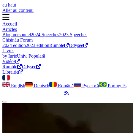
au haut
Aller au contenu
Accueil
Articles
Blog personnel
2024 Speeches
2023 Speeches
Chișinău Forum
2024 edition
2023 edition
Rumble
Odysee
Livres
by Iurie
Univ. Populară
Vidéos
Rumble
Odysee
Librairie
English
Deutsch
Română
Русский
Português
Flux RSS
Activer le mode sombre