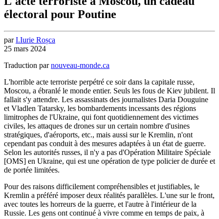
L'acte terroriste à Moscou, un cadeau
électoral pour Poutine
par
I.
Iurie
Roșca
25 mars 2024
Traduction
par
nouveau-monde.ca
L'horrible acte terroriste perpétré ce soir dans la capitale russe,
Moscou, a ébranlé le monde entier. Seuls les fous de Kiev jubilent. Il
fallait s'y attendre. Les assassinats des journalistes Daria Douguine
et Vladlen Tatarsky, les bombardements incessants des régions
limitrophes de l'Ukraine, qui font quotidiennement des victimes
civiles, les attaques de drones sur un certain nombre d'usines
stratégiques, d'aéroports, etc., mais aussi sur le Kremlin, n'ont
cependant pas conduit à des mesures adaptées à un état de guerre.
Selon les autorités russes, il n'y a pas d'Opération Militaire Spéciale
[OMS] en Ukraine, qui est une opération de type policier de durée et
de portée limitées.
Pour des raisons difficilement compréhensibles et justifiables, le
Kremlin a préféré imposer deux réalités parallèles. L'une sur le front,
avec toutes les horreurs de la guerre, et l'autre à l'intérieur de la
Russie. Les gens ont continué à vivre comme en temps de paix, à