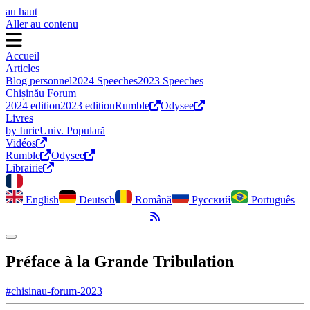
au haut
Aller au contenu
Accueil
Articles
Blog personnel
2024 Speeches
2023 Speeches
Chișinău Forum
2024 edition
2023 edition
Rumble
Odysee
Livres
by Iurie
Univ. Populară
Vidéos
Rumble
Odysee
Librairie
English
Deutsch
Română
Русский
Português
Flux RSS
Activer le mode sombre
Préface à la Grande Tribulation
#chisinau-forum-2023