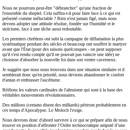
Nous ne pourrons peut-être "débrancher" qu'une fraction de
l'ensemble du sheptel. Cela suffira-t-il pour faire face à ce qui est
présenté comme inéluctable ? Rien n'est jamais figé, mais nous
devons adopter une attitude résolue, fondée sur l'humilité et le
stoïcisme, face à une tâche aussi redoutable.
Les premiers chrétiens ont subi la campagne de diffamation la plus
systématique pendant des siècles et beaucoup ont souffert le martyre
avant que l'État (pour des raisons quelconques - on peut supposer
qu'il s'est rendu compte qu'il ne pouvait pas vaincre une idée) ne
choisisse d'absorber la nouvelle foi dans son ventre caverneux.
Je suggère que nous nous trouvons dans une situation similaire et il
semblerait donc qu'en priorité, nous devions abandonner le confort
d'antan et embrasser l'ascétisme.
Réifions les valeurs cardinales de l'altruisme qui sont à la base des
véritables mouvements révolutionnaires.
Des millions (certains disent des milliards) périront probablement en
ces temps d'Apocalypse. Le Moloch l'exige.
Nous devrons donc d'abord survivre à ce qui se prépare afin de nous
trouver en position d'affronter l’Ordre technocratique amputé d’une