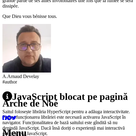
grande partie de ses alliés involontaires une fois que la fumée se sera
dissipée.
Que Dieu vous bénisse tous.
A.
Arnaud
Develay
#author
JavaScript blocat pe pagină
Arche de Noé
Saitul folosește librăria HyperScript pentru a adăuga interactivitate.
Pentru funcționarea librăriei este necesară activarea JavaScript în
navigator. Funcționalitatea de bază saitului este gîndită să nu
depindă JavaScript. Dacă însă doriți o experiență mai interactivă
Menu
puteți activa JavaScript.