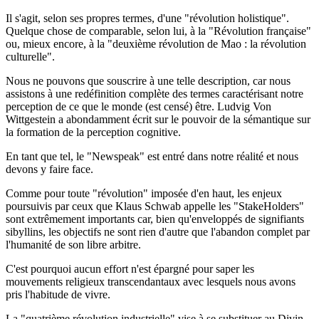
Il s'agit, selon ses propres termes, d'une "révolution holistique".
Quelque chose de comparable, selon lui, à la "Révolution française"
ou, mieux encore, à la "deuxième révolution de Mao : la révolution
culturelle".
Nous ne pouvons que souscrire à une telle description, car nous
assistons à une redéfinition complète des termes caractérisant notre
perception de ce que le monde (est censé) être. Ludvig Von
Wittgestein a abondamment écrit sur le pouvoir de la sémantique sur
la formation de la perception cognitive.
En tant que tel, le "Newspeak" est entré dans notre réalité et nous
devons y faire face.
Comme pour toute "révolution" imposée d'en haut, les enjeux
poursuivis par ceux que Klaus Schwab appelle les "StakeHolders"
sont extrêmement importants car, bien qu'enveloppés de signifiants
sibyllins, les objectifs ne sont rien d'autre que l'abandon complet par
l'humanité de son libre arbitre.
C'est pourquoi aucun effort n'est épargné pour saper les
mouvements religieux transcendantaux avec lesquels nous avons
pris l'habitude de vivre.
La "quatrième révolution industrielle" vise à se substituer au Divin