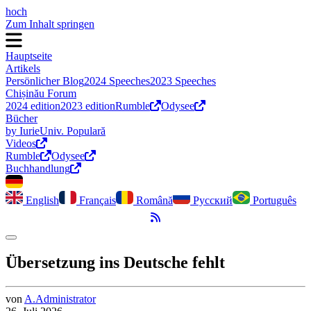
hoch
Zum Inhalt springen
Hauptseite
Artikels
Persönlicher Blog
2024 Speeches
2023 Speeches
Chișinău Forum
2024 edition
2023 edition
Rumble
Odysee
Bücher
by Iurie
Univ. Populară
Videos
Rumble
Odysee
Buchhandlung
English
Français
Română
Русский
Português
RSS-Feed
Dark Mode umschalten
Übersetzung ins Deutsche fehlt
von
A.
Administrator