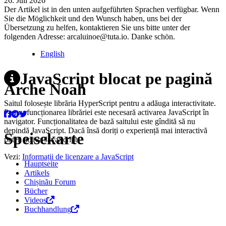
26. Juli 2026
Der Artikel ist in den unten aufgeführten Sprachen verfügbar. Wenn
Sie die Möglichkeit und den Wunsch haben, uns bei der
Übersetzung zu helfen, kontaktieren Sie uns bitte unter der
folgenden Adresse: arcaluinoe@tuta.io. Danke schön.
English
JavaScript blocat pe pagină
Arche Noah
Saitul folosește librăria HyperScript pentru a adăuga interactivitate.
Pentru funcționarea librăriei este necesară activarea JavaScript în
navigator. Funcționalitatea de bază saitului este gîndită să nu
depindă JavaScript. Dacă însă doriți o experiență mai interactivă
Speisekarte
puteți activa JavaScript.
Vezi:
Informații de licenzare a JavaScript
Hauptseite
Artikels
Chișinău Forum
Bücher
Videos
Buchhandlung