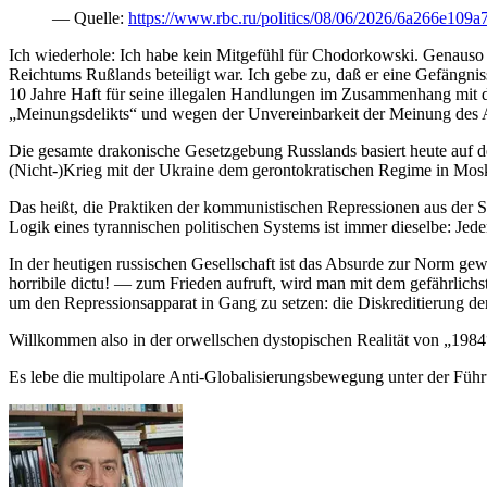
― Quelle:
https://www.rbc.ru/politics/08/06/2026/6a266e10
Ich wiederhole: Ich habe kein Mitgefühl für Chodorkowski. Genauso we
Reichtums Rußlands beteiligt war. Ich gebe zu, daß er eine Gefängnis
10 Jahre Haft für seine illegalen Handlungen im Zusammenhang mit de
„Meinungsdelikts“ und wegen der Unvereinbarkeit der Meinung des An
Die gesamte drakonische Gesetzgebung Russlands basiert heute auf 
(Nicht-)Krieg mit der Ukraine dem gerontokratischen Regime in Moska
Das heißt, die Praktiken der kommunistischen Repressionen aus der
Logik eines tyrannischen politischen Systems ist immer dieselbe: Jede
In der heutigen russischen Gesellschaft ist das Absurde zur Norm gew
horribile dictu! — zum Frieden aufruft, wird man mit dem gefährlichs
um den Repressionsapparat in Gang zu setzen: die Diskreditierung der 
Willkommen also in der orwellschen dystopischen Realität von „1984
Es lebe die multipolare Anti-Globalisierungsbewegung unter der Füh