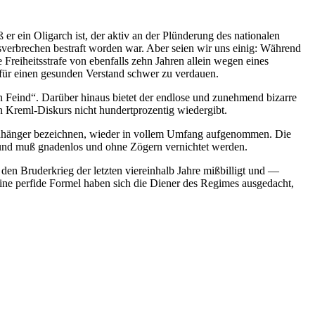
r ein Oligarch ist, der aktiv an der Plünderung des nationalen
tsverbrechen bestraft worden war. Aber seien wir uns einig: Während
reiheitsstrafe von ebenfalls zehn Jahren allein wegen eines
 für einen gesunden Verstand schwer zu verdauen.
 Feind“. Darüber hinaus bietet der endlose und zunehmend bizarre
n Kreml-Diskurs nicht hundertprozentig wiedergibt.
“-Anhänger bezeichnen, wieder in vollem Umfang aufgenommen. Die
nd“ und muß gnadenlos und ohne Zögern vernichtet werden.
den Bruderkrieg der letzten viereinhalb Jahre mißbilligt und —
eine perfide Formel haben sich die Diener des Regimes ausgedacht,