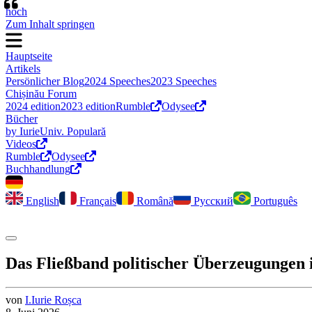
“
hoch
Zum Inhalt springen
Hauptseite
Artikels
Persönlicher Blog
2024 Speeches
2023 Speeches
Chișinău Forum
2024 edition
2023 edition
Rumble
Odysee
Bücher
by Iurie
Univ. Populară
Videos
Rumble
Odysee
Buchhandlung
English
Français
Română
Русский
Português
Dark Mode umschalten
Das Fließband politischer Überzeugungen 
von
I.
Iurie
Roșca