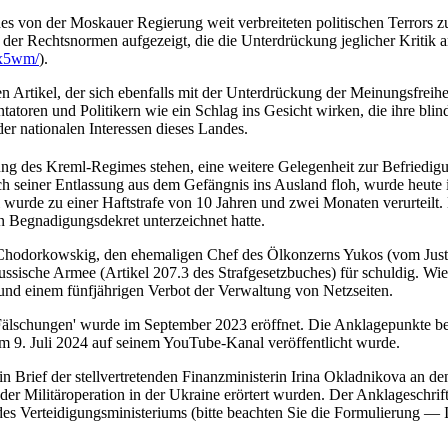
des von der Moskauer Regierung weit verbreiteten politischen Terror
 der Rechtsnormen aufgezeigt, die die Unterdrückung jeglicher Kritik an
4x5wm/
).
en Artikel, der sich ebenfalls mit der Unterdrückung der Meinungsfreihe
tatoren und Politikern wie ein Schlag ins Gesicht wirken, die ihre bl
er nationalen Interessen dieses Landes.
ng des Kreml-Regimes stehen, eine weitere Gelegenheit zur Befriedigun
h seiner Entlassung aus dem Gefängnis ins Ausland floh, wurde heute i
ki wurde zu einer Haftstrafe von 10 Jahren und zwei Monaten verurte
n Begnadigungsdekret unterzeichnet hatte.
hodorkowskig, den ehemaligen Chef des Ölkonzerns Yukos (vom Justizm
ussische Armee (Artikel 207.3 des Strafgesetzbuches) für schuldig. Wi
und einem fünfjährigen Verbot der Verwaltung von Netzseiten.
älschungen' wurde im September 2023 eröffnet. Die Anklagepunkte bez
m 9. Juli 2024 auf seinem YouTube-Kanal veröffentlicht wurde.
in Brief der stellvertretenden Finanzministerin Irina Okladnikova an de
r Militäroperation in der Ukraine erörtert wurden. Der Anklageschrift
des Verteidigungsministeriums (bitte beachten Sie die Formulierung — 