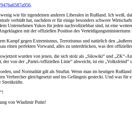
9a79476a6587a956
.
nig wie für irgendeinen anderen Liberalen in Rußland. Ich weiß, daß e
strafe verbüßt hat, nachdem er für einige besonders schwere Wirtschaf
m Unternehmen Yukos für jeden nachvollziehbar sind, ist eine weitere F
geklagten mit der offiziellen Position des Verteidigungsministeriums
dem Kampf gegen Extremismus, Terrorismus und natürlich den „äußeren
u einen perfekten Vorwand, alles zu unterdrücken, was den offizielle
 Sowjetzeit wurden von jenen, die sich stolz als „Silowiki“ und „ZK
r, der von der „Partei-/offiziellen Linie“ abweicht, ist ein „Volksfei
orden, und Normalität gilt als Straftat. Wenn man im heutigen Rußland 
ten Verbrecher gleichgesetzt und ins Gefängnis gesteckt. Und was für 
Streitkräfte.
“!
rung von Wladimir Putin!