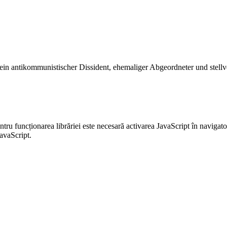
 ein antikommunistischer Dissident, ehemaliger Abgeordneter und stellv
entru funcționarea librăriei este necesară activarea JavaScript în navigato
JavaScript.