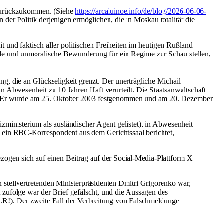
s zurückzukommen. (Siehe
https://arcaluinoe.info/de/blog/2026-06-06-
 der Politik derjenigen ermöglichen, die in Moskau totalitär die
it und faktisch aller politischen Freiheiten im heutigen Rußland
inde und unmoralische Bewunderung für ein Regime zur Schau stellen,
g, die an Glückseligkeit grenzt. Der unerträgliche Michail
n Abwesenheit zu 10 Jahren Haft verurteilt. Die Staatsanwaltschaft
ilt. Er wurde am 25. Oktober 2003 festgenommen und am 20. Dezember
inisterium als ausländischer Agent gelistet), in Abwesenheit
e ein RBC-Korrespondent aus dem Gerichtssaal berichtet,
ogen sich auf einen Beitrag auf der Social-Media-Plattform X
n stellvertretenden Ministerpräsidenten Dmitri Grigorenko war,
 zufolge war der Brief gefälscht, und die Aussagen des
I.R!). Der zweite Fall der Verbreitung von Falschmeldunge