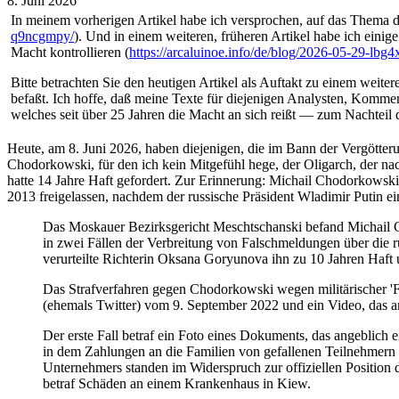
8. Juni 2026
In meinem vorherigen Artikel habe ich versprochen, auf das Thema 
q9ncgmpy/
). Und in einem weiteren, früheren Artikel habe ich einige
Macht kontrollieren (
https://arcaluinoe.info/de/blog/2026-05-29-lbg
Bitte betrachten Sie den heutigen Artikel als Auftakt zu einem weiter
befaßt. Ich hoffe, daß meine Texte für diejenigen Analysten, Kommen
welches seit über 25 Jahren die Macht an sich reißt — zum Nachteil d
Heute, am 8. Juni 2026, haben diejenigen, die im Bann der Vergötteru
Chodorkowski, für den ich kein Mitgefühl hege, der Oligarch, der nac
hatte 14 Jahre Haft gefordert. Zur Erinnerung: Michail Chodorkows
2013 freigelassen, nachdem der russische Präsident Wladimir Putin ei
Das Moskauer Bezirksgericht Meschtschanski befand Michail C
in zwei Fällen der Verbreitung von Falschmeldungen über die r
verurteilte Richterin Oksana Goryunova ihn zu 10 Jahren Haft 
Das Strafverfahren gegen Chodorkowski wegen militärischer 'F
(ehemals Twitter) vom 9. September 2022 und ein Video, das a
Der erste Fall betraf ein Foto eines Dokuments, das angeblich e
in dem Zahlungen an die Familien von gefallenen Teilnehmern de
Unternehmers standen im Widerspruch zur offiziellen Position 
betraf Schäden an einem Krankenhaus in Kiew.