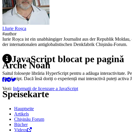
I.
Iurie
Roșca
#author
Iurie Roșca ist ein unabhängiger Journalist aus der Republik Moldau,
der internationalen antiglobalistischen Denkfabrik Chișinău-Forum.
JavaScript blocat pe pagină
Arche Noah
Saitul folosește librăria HyperScript pentru a adăuga interactivitate. P
JavaScript. Dacă însă doriți o experiență mai interactivă puteți activa 
Vezi:
Informații de licenzare a JavaScript
Speisekarte
Hauptseite
Artikels
Chișinău Forum
Bücher
Videos