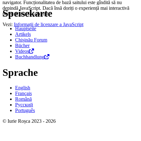
navigator. Funcționalitatea de bază saitului este gîndită să nu
depindă JavaScript. Dacă însă doriți o experiență mai interactivă
Speisekarte
puteți activa JavaScript.
Vezi:
Informații de licenzare a JavaScript
Hauptseite
Artikels
Chișinău Forum
Bücher
Videos
Buchhandlung
Sprache
English
Français
Română
Русский
Português
© Iurie Roșca 2023 - 2026