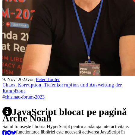
9. Nov. 2023
von
Peter Töpfer
Chaos, Korruption, Tiefenkorruption und Ausweitung der
Kampfzone
#chisinau-forum-2023
JavaScript blocat pe pagină
Arche Noah
Saitul folosește librăria HyperScript pentru a adăuga interactivitate.
Pentru funcționarea librăriei este necesară activarea JavaScript în