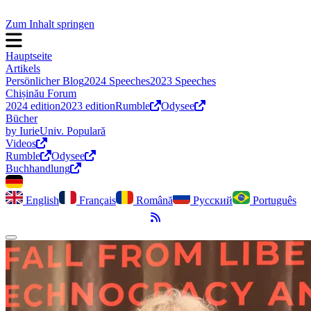
Zum Inhalt springen
Hauptseite
Artikels
Persönlicher Blog
2024 Speeches
2023 Speeches
Chișinău Forum
2024 edition
2023 edition
Rumble
Odysee
Bücher
by Iurie
Univ. Populară
Videos
Rumble
Odysee
Buchhandlung
English
Français
Română
Русский
Português
RSS-Feed
Dark Mode umschalten