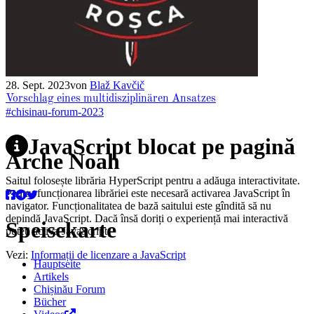
28. Sept. 2023
von
Blaž Kavčič
Vorschlag eines multidisziplinären Ansatzes
#chisinau-forum-2023
JavaScript blocat pe pagină
Arche Noah
Saitul folosește librăria HyperScript pentru a adăuga interactivitate.
Pentru funcționarea librăriei este necesară activarea JavaScript în
navigator. Funcționalitatea de bază saitului este gîndită să nu
depindă JavaScript. Dacă însă doriți o experiență mai interactivă
Speisekarte
puteți activa JavaScript.
Vezi:
Informații de licenzare a JavaScript
Hauptseite
Artikels
Chișinău Forum
Bücher