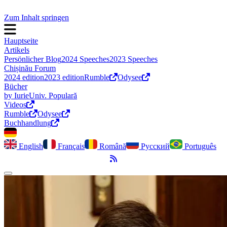
Zum Inhalt springen
Hauptseite
Artikels
Persönlicher Blog
2024 Speeches
2023 Speeches
Chișinău Forum
2024 edition
2023 edition
Rumble
Odysee
Bücher
by Iurie
Univ. Populară
Videos
Rumble
Odysee
Buchhandlung
English
Français
Română
Русский
Português
RSS-Feed
Dark Mode umschalten